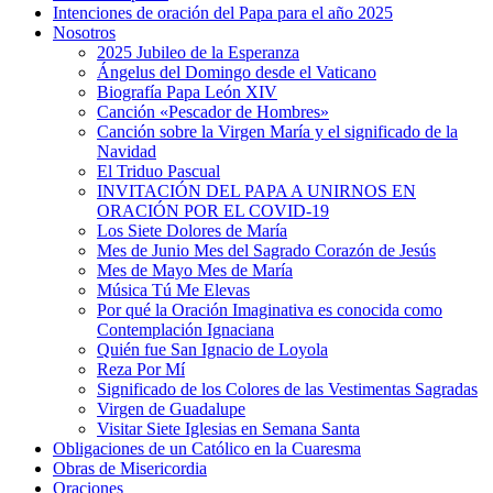
Intenciones de oración del Papa para el año 2025
Nosotros
2025 Jubileo de la Esperanza
Ángelus del Domingo desde el Vaticano
Biografía Papa León XIV
Canción «Pescador de Hombres»
Canción sobre la Virgen María y el significado de la
Navidad
El Triduo Pascual
INVITACIÓN DEL PAPA A UNIRNOS EN
ORACIÓN POR EL COVID-19
Los Siete Dolores de María
Mes de Junio Mes del Sagrado Corazón de Jesús
Mes de Mayo Mes de María
Música Tú Me Elevas
Por qué la Oración Imaginativa es conocida como
Contemplación Ignaciana
Quién fue San Ignacio de Loyola
Reza Por Mí
Significado de los Colores de las Vestimentas Sagradas
Virgen de Guadalupe
Visitar Siete Iglesias en Semana Santa
Obligaciones de un Católico en la Cuaresma
Obras de Misericordia
Oraciones