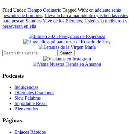
Filed Under:
Tiempo Ordinario
Tagged With:
en adelante serás
pescador de hombres
,
Lleva la barca mar adentro y echen las redes
para pescar
,
Santo es Yavé de los Ejércitos
,
Ustedes la recibieron y
perseveran en ella
Primary
Sidebar
Search
this
website
Podcasts
Indulgencias
Diferentes Oraciones
Siete Palabras
Importante Rezar
Bienvenidos
Páginas
Enlaces Rápidos