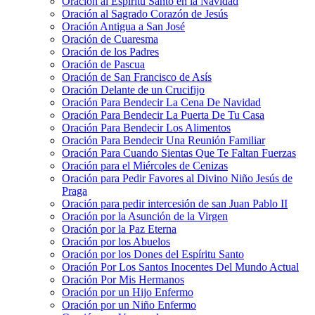
Oración al Espíritu Santo en la Navidad
Oración al Sagrado Corazón de Jesús
Oración Antigua a San José
Oración de Cuaresma
Oración de los Padres
Oración de Pascua
Oración de San Francisco de Asís
Oración Delante de un Crucifijo
Oración Para Bendecir La Cena De Navidad
Oración Para Bendecir La Puerta De Tu Casa
Oración Para Bendecir Los Alimentos
Oración Para Bendecir Una Reunión Familiar
Oración Para Cuando Sientas Que Te Faltan Fuerzas
Oración para el Miércoles de Cenizas
Oración para Pedir Favores al Divino Niño Jesús de
Praga
Oración para pedir intercesión de san Juan Pablo II
Oración por la Asunción de la Virgen
Oración por la Paz Eterna
Oración por los Abuelos
Oración por los Dones del Espíritu Santo
Oración Por Los Santos Inocentes Del Mundo Actual
Oración Por Mis Hermanos
Oración por un Hijo Enfermo
Oración por un Niño Enfermo