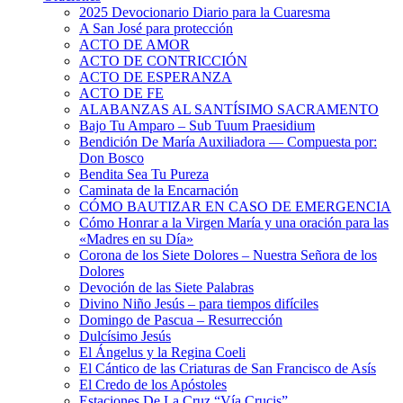
2025 Devocionario Diario para la Cuaresma
A San José para protección
ACTO DE AMOR
ACTO DE CONTRICCIÓN
ACTO DE ESPERANZA
ACTO DE FE
ALABANZAS AL SANTÍSIMO SACRAMENTO
Bajo Tu Amparo – Sub Tuum Praesidium
Bendición De María Auxiliadora — Compuesta por:
Don Bosco
Bendita Sea Tu Pureza
Caminata de la Encarnación
CÓMO BAUTIZAR EN CASO DE EMERGENCIA
Cómo Honrar a la Virgen María y una oración para las
«Madres en su Día»
Corona de los Siete Dolores – Nuestra Señora de los
Dolores
Devoción de las Siete Palabras
Divino Niño Jesús – para tiempos difíciles
Domingo de Pascua – Resurrección
Dulcísimo Jesús
El Ángelus y la Regina Coeli
El Cántico de las Criaturas de San Francisco de Asís
El Credo de los Apóstoles
Estaciones De La Cruz “Vía Crucis”