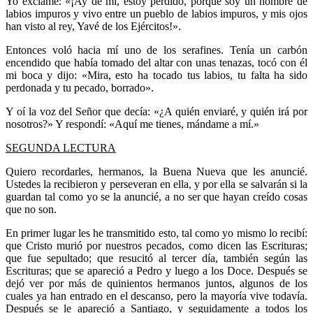
Yo exclamé: «¡Ay de mí, estoy perdido, porque soy un hombre de
labios impuros y vivo entre un pueblo de labios impuros, y mis ojos
han visto al rey, Yavé de los Ejércitos!».
Entonces voló hacia mí uno de los serafines. Tenía un carbón
encendido que había tomado del altar con unas tenazas, tocó con él
mi boca y dijo: «Mira, esto ha tocado tus labios, tu falta ha sido
perdonada y tu pecado, borrado».
Y oí la voz del Señor que decía: «¿A quién enviaré, y quién irá por
nosotros?» Y respondí: «Aquí me tienes, mándame a mí.»
SEGUNDA LECTURA
Quiero recordarles, hermanos, la Buena Nueva que les anuncié.
Ustedes la recibieron y perseveran en ella, y por ella se salvarán si la
guardan tal como yo se la anuncié, a no ser que hayan creído cosas
que no son.
En primer lugar les he transmitido esto, tal como yo mismo lo recibí:
que Cristo murió por nuestros pecados, como dicen las Escrituras;
que fue sepultado; que resucitó al tercer día, también según las
Escrituras; que se apareció a Pedro y luego a los Doce. Después se
dejó ver por más de quinientos hermanos juntos, algunos de los
cuales ya han entrado en el descanso, pero la mayoría vive todavía.
Después se le apareció a Santiago, y seguidamente a todos los