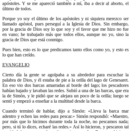
apóstoles. Y se me apareció también a mí, iba a decir al aborto, el
último de todos.
Porque yo soy el último de los apóstoles y ni siquiera merezco ser
llamado apóstol, pues perseguí a la Iglesia de Dios. Sin embargo,
por la gracia de Dios soy lo que soy y el favor que me hizo no fue
en vano; he trabajado más que todos ellos, aunque no yo, sino la
gracia de Dios que está conmigo.
Pues bien, esto es lo que predicamos tanto ellos como yo, y esto es
lo que han creído.
EVANGELIO
Cierto día la gente se agolpaba a su alrededor para escuchar la
palabra de Dios, y él estaba de pie a la orilla del lago de Genesaret.
En eso vio dos barcas amarradas al borde del lago; los pescadores
habían bajado y lavaban las redes. Subió a una de las barcas, que era
la de Simón, y le pidió que se alejara un poco de la orilla; luego se
sentó y empezó a enseñar a la multitud desde la barca.
Cuando terminó de hablar, dijo a Simón: «Lleva la barca mar
adentro y echen las redes para pescar.» Simón respondió: «Maestro,
por más que lo hicimos durante toda la noche, no pescamos nada;
pero, si tú lo dices, echaré las redes.» Así lo hicieron, y pescaron tal