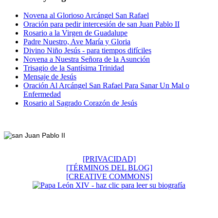
Novena al Glorioso Arcángel San Rafael
Oración para pedir intercesión de san Juan Pablo II
Rosario a la Virgen de Guadalupe
Padre Nuestro, Ave María y Gloria
Divino Niño Jesús - para tiempos difíciles
Novena a Nuestra Señora de la Asunción
Trisagio de la Santísima Trinidad
Mensaje de Jesús
Oración Al Arcángel San Rafael Para Sanar Un Mal o
Enfermedad
Rosario al Sagrado Corazón de Jesús
Footer
[PRIVACIDAD]
[TÉRMINOS DEL BLOG]
[CREATIVE COMMONS]