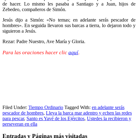
de hacer. Lo mismo les pasaba a Santiago y a Juan, hijos de
Zebedeo, compañeros de Simón.
Jesús dijo a Simón: «No temas; en adelante serás pescador de
hombres». En seguida llevaron sus barcas a tierra, lo dejaron todo y
siguieron a Jesús.
Rezar: Padre Nuestro, Ave María y Gloria.
Para las oraciones hacer clic
aquí
.
Filed Under:
Tiempo Ordinario
Tagged With:
en adelante serás
pescador de hombres
,
Lleva la barca mar adentro y echen las redes
para pescar
,
Santo es Yavé de los Ejércitos
,
Ustedes la recibieron y
perseveran en ella
Entradas y Páginas más visitadas