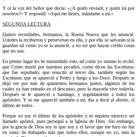
Y oí la voz del Señor que decía: «¿A quién enviaré, y quién irá por
nosotros?» Y respondí: «Aquí me tienes, mándame a mí.»
SEGUNDA LECTURA
Quiero recordarles, hermanos, la Buena Nueva que les anuncié.
Ustedes la recibieron y perseveran en ella, y por ella se salvarán si la
guardan tal como yo se la anuncié, a no ser que hayan creído cosas
que no son.
En primer lugar les he transmitido esto, tal como yo mismo lo recibí:
que Cristo murió por nuestros pecados, como dicen las Escrituras;
que fue sepultado; que resucitó al tercer día, también según las
Escrituras; que se apareció a Pedro y luego a los Doce. Después se
dejó ver por más de quinientos hermanos juntos, algunos de los
cuales ya han entrado en el descanso, pero la mayoría vive todavía.
Después se le apareció a Santiago, y seguidamente a todos los
apóstoles. Y se me apareció también a mí, iba a decir al aborto, el
último de todos.
Porque yo soy el último de los apóstoles y ni siquiera merezco ser
llamado apóstol, pues perseguí a la Iglesia de Dios. Sin embargo,
por la gracia de Dios soy lo que soy y el favor que me hizo no fue
en vano; he trabajado más que todos ellos, aunque no yo, sino la