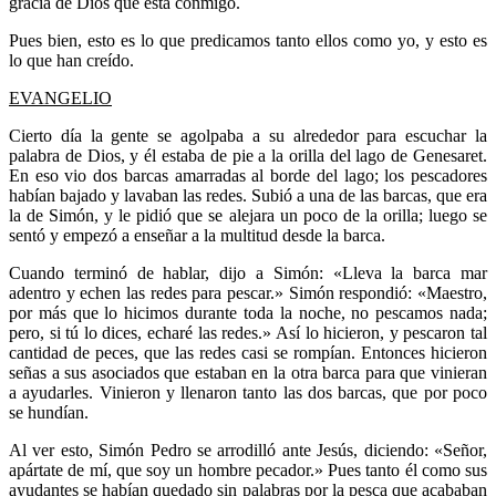
gracia de Dios que está conmigo.
Pues bien, esto es lo que predicamos tanto ellos como yo, y esto es
lo que han creído.
EVANGELIO
Cierto día la gente se agolpaba a su alrededor para escuchar la
palabra de Dios, y él estaba de pie a la orilla del lago de Genesaret.
En eso vio dos barcas amarradas al borde del lago; los pescadores
habían bajado y lavaban las redes. Subió a una de las barcas, que era
la de Simón, y le pidió que se alejara un poco de la orilla; luego se
sentó y empezó a enseñar a la multitud desde la barca.
Cuando terminó de hablar, dijo a Simón: «Lleva la barca mar
adentro y echen las redes para pescar.» Simón respondió: «Maestro,
por más que lo hicimos durante toda la noche, no pescamos nada;
pero, si tú lo dices, echaré las redes.» Así lo hicieron, y pescaron tal
cantidad de peces, que las redes casi se rompían. Entonces hicieron
señas a sus asociados que estaban en la otra barca para que vinieran
a ayudarles. Vinieron y llenaron tanto las dos barcas, que por poco
se hundían.
Al ver esto, Simón Pedro se arrodilló ante Jesús, diciendo: «Señor,
apártate de mí, que soy un hombre pecador.» Pues tanto él como sus
ayudantes se habían quedado sin palabras por la pesca que acababan