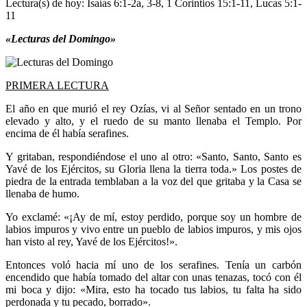
Lectura(s) de hoy: Isaías 6:1-2a, 3-8, 1 Corintios 15:1-11, Lucas 5:1-
11
«Lecturas del Domingo»
PRIMERA LECTURA
El año en que murió el rey Ozías, vi al Señor sentado en un trono
elevado y alto, y el ruedo de su manto llenaba el Templo. Por
encima de él había serafines.
Y gritaban, respondiéndose el uno al otro: «Santo, Santo, Santo es
Yavé de los Ejércitos, su Gloria llena la tierra toda.» Los postes de
piedra de la entrada temblaban a la voz del que gritaba y la Casa se
llenaba de humo.
Yo exclamé: «¡Ay de mí, estoy perdido, porque soy un hombre de
labios impuros y vivo entre un pueblo de labios impuros, y mis ojos
han visto al rey, Yavé de los Ejércitos!».
Entonces voló hacia mí uno de los serafines. Tenía un carbón
encendido que había tomado del altar con unas tenazas, tocó con él
mi boca y dijo: «Mira, esto ha tocado tus labios, tu falta ha sido
perdonada y tu pecado, borrado».