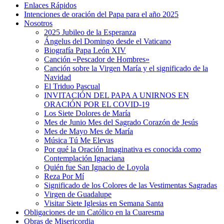
Enlaces Rápidos
Intenciones de oración del Papa para el año 2025
Nosotros
2025 Jubileo de la Esperanza
Ángelus del Domingo desde el Vaticano
Biografía Papa León XIV
Canción «Pescador de Hombres»
Canción sobre la Virgen María y el significado de la
Navidad
El Triduo Pascual
INVITACIÓN DEL PAPA A UNIRNOS EN
ORACIÓN POR EL COVID-19
Los Siete Dolores de María
Mes de Junio Mes del Sagrado Corazón de Jesús
Mes de Mayo Mes de María
Música Tú Me Elevas
Por qué la Oración Imaginativa es conocida como
Contemplación Ignaciana
Quién fue San Ignacio de Loyola
Reza Por Mí
Significado de los Colores de las Vestimentas Sagradas
Virgen de Guadalupe
Visitar Siete Iglesias en Semana Santa
Obligaciones de un Católico en la Cuaresma
Obras de Misericordia