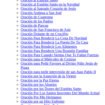
Oración al Espíritu Santo
Oración al Espíritu Santo en la Navidad
Oración al Sagrado Corazón de Jesús
Oración Antigua a San José
Oración de Cuaresma
Oración de los Padres
Oración de Pascua
Oración de San Francisco de Asís
Oración Delante de un Crucifijo
Oración Para Bendecir La Cena De Navidad
Oración Para Bendecir La Puerta De Tu Casa
Oración Para Bendecir Los Alimentos
Oración Para Bendecir Una Reunión Familiar
Oración Para Cuando Sientas Que Te Faltan Fuerzas
Oración para el Miércoles de Cenizas
Oración para Pedir Favores al Divino Niño Jesús de
Praga
Oración para pedir intercesión de san Juan Pablo II
Oración por la Asunción de la Virgen
Oración por la Paz Eterna
Oración por los Abuelos
Oración por los Dones del Espíritu Santo
Oración Por Los Santos Inocentes Del Mundo Actual
Oración Por Mis Hermanos
Oración por un Hijo Enfermo