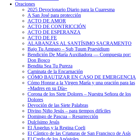
Oraciones
2025 Devocionario Diario para la Cuaresma
A San José para protección
ACTO DE AMOR
ACTO DE CONTRICCIÓN
ACTO DE ESPERANZA
ACTO DE FE
ALABANZAS AL SANTÍSIMO SACRAMENTO
Bajo Tu Amparo – Sub Tuum Praesidium
Bendición De María Auxiliadora — Compuesta por:
Don Bosco
Bendita Sea Tu Pureza
Caminata de la Encarnación
CÓMO BAUTIZAR EN CASO DE EMERGENCIA
Cómo Honrar a la Virgen María y una oración para las
«Madres en su Día»
Corona de los Siete Dolores – Nuestra Señora de los
Dolores
Devoción de las Siete Palabras
Divino Niño Jesús – para tiempos difíciles
Domingo de Pascua – Resurrección
Dulcísimo Jesús
El Ángelus y la Regina Coeli
El Cántico de las Criaturas de San Francisco de Asís
El Credo de los Apóstoles