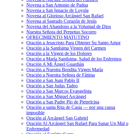
Novena a San Antonio de Padua
Novena a San Ignacio de Loyola
Novena al Glorioso Arcángel San Rafael
Novena al Sagrado Corazón de Jesús
Novena del Abandono a la Voluntad de Dios
Nuestra Señora del Perpetuo Socorro
OFRECIMIENTO MATUTINO
Oración a Jesucristo Para Obtener Su Santo Amor
Oración a la Santísima Virgen del Carmen
Oración a la Virgen de los Dolores
Oración a María Santísima, Salud de los Enfermos
Oración A Mi Ángel Guardián
Oración a Nuestra Bendita Virgen María
Oración a Nuestra Señora de Fátima
Oración a San Juan Pablo II
Oración a San Judas Tadeo
Oración a San Marcos Evangelista
Oración a San Miguel Arcángel
Oración a San Padre Pío de Pietrelcina
Oración a santa Rita de Casia — por una causa
imposible
Oración al Arcángel San Gabriel
Oración Al Arcángel San Rafael Para Sanar Un Mal o
Enfermedad