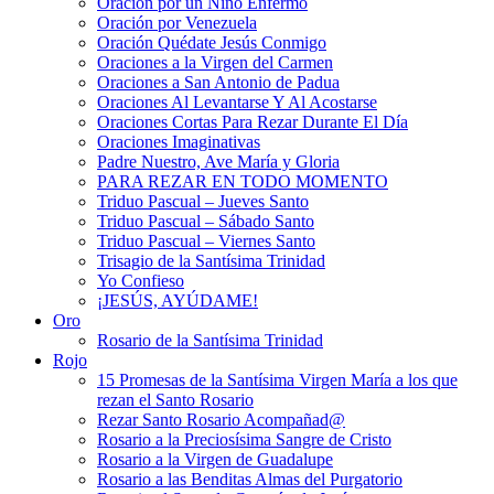
Oración por un Niño Enfermo
Oración por Venezuela
Oración Quédate Jesús Conmigo
Oraciones a la Virgen del Carmen
Oraciones a San Antonio de Padua
Oraciones Al Levantarse Y Al Acostarse
Oraciones Cortas Para Rezar Durante El Día
Oraciones Imaginativas
Padre Nuestro, Ave María y Gloria
PARA REZAR EN TODO MOMENTO
Triduo Pascual – Jueves Santo
Triduo Pascual – Sábado Santo
Triduo Pascual – Viernes Santo
Trisagio de la Santísima Trinidad
Yo Confieso
¡JESÚS, AYÚDAME!
Oro
Rosario de la Santísima Trinidad
Rojo
15 Promesas de la Santísima Virgen María a los que
rezan el Santo Rosario
Rezar Santo Rosario Acompañad@
Rosario a la Preciosísima Sangre de Cristo
Rosario a la Virgen de Guadalupe
Rosario a las Benditas Almas del Purgatorio