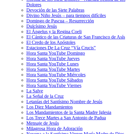
Dolores
Devoción de las Siete Palabras
Divino Niño Jesús – para tiempos difíciles
Domingo de Pascua – Resurrección
Dulcísimo Jesús
El Ángelus y la Regina Coeli
El Cántico de las Criaturas de San Francisco de Asís
El Credo de los Apóstoles
Estaciones De La Cruz “Vía Crucis”
Hora Santa YouTube Domingo
Hora Santa YouTube Jueves
Hora Santa YouTube Lunes
Hora Santa YouTube Martes
Hora Santa YouTube Miércoles
Hora Santa YouTube Sábados
Hora Santa YouTube Viernes
La Salve
La Señal de la Cruz
Letanías del Santísimo Nombre de Jesús
Los Diez Mandamientos
Los Mandamientos de la Santa Madre Iglesia
Los Trece Martes a San Antonio de Padua
Mensaje de Jesús
Milagrosa Hora de Adoración
Novena a la Santísima Virgen María Madre de Dios