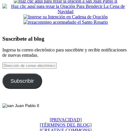
Suscríbete al blog
Ingresa tu correo electrónico para suscribirte y recibir notificaciones
de nuevas entradas.
Dirección
de
correo
electrónico
Subscribir
Footer
[PRIVACIDAD]
[TÉRMINOS DEL BLOG]
[CREATIVE COMMONS]