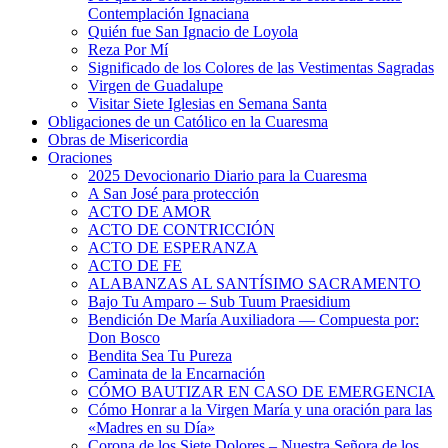
Contemplación Ignaciana
Quién fue San Ignacio de Loyola
Reza Por Mí
Significado de los Colores de las Vestimentas Sagradas
Virgen de Guadalupe
Visitar Siete Iglesias en Semana Santa
Obligaciones de un Católico en la Cuaresma
Obras de Misericordia
Oraciones
2025 Devocionario Diario para la Cuaresma
A San José para protección
ACTO DE AMOR
ACTO DE CONTRICCIÓN
ACTO DE ESPERANZA
ACTO DE FE
ALABANZAS AL SANTÍSIMO SACRAMENTO
Bajo Tu Amparo – Sub Tuum Praesidium
Bendición De María Auxiliadora — Compuesta por:
Don Bosco
Bendita Sea Tu Pureza
Caminata de la Encarnación
CÓMO BAUTIZAR EN CASO DE EMERGENCIA
Cómo Honrar a la Virgen María y una oración para las
«Madres en su Día»
Corona de los Siete Dolores – Nuestra Señora de los