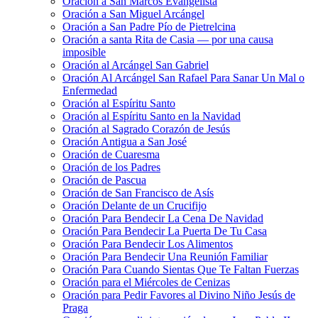
Oración a San Marcos Evangelista
Oración a San Miguel Arcángel
Oración a San Padre Pío de Pietrelcina
Oración a santa Rita de Casia — por una causa
imposible
Oración al Arcángel San Gabriel
Oración Al Arcángel San Rafael Para Sanar Un Mal o
Enfermedad
Oración al Espíritu Santo
Oración al Espíritu Santo en la Navidad
Oración al Sagrado Corazón de Jesús
Oración Antigua a San José
Oración de Cuaresma
Oración de los Padres
Oración de Pascua
Oración de San Francisco de Asís
Oración Delante de un Crucifijo
Oración Para Bendecir La Cena De Navidad
Oración Para Bendecir La Puerta De Tu Casa
Oración Para Bendecir Los Alimentos
Oración Para Bendecir Una Reunión Familiar
Oración Para Cuando Sientas Que Te Faltan Fuerzas
Oración para el Miércoles de Cenizas
Oración para Pedir Favores al Divino Niño Jesús de
Praga