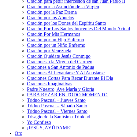
Oración para pedir intercesión de san Juan Pablo II
Oración por la Asunción de la Virgen
Oración por la Paz Eterna
Oración por los Abuelos
Oración por los Dones del Espíritu Santo
Oración Por Los Santos Inocentes Del Mundo Actual
Oración Por Mis Hermanos
Oración por un Hijo Enfermo
Oración por un Niño Enfermo
Oración por Venezuela
Oración Quédate Jesús Conmigo
Oraciones a la Virgen del Carmen
Oraciones a San Antonio de Padua
Oraciones Al Levantarse Y Al Acostarse
Oraciones Cortas Para Rezar Durante El Día
Oraciones Imaginativas
Padre Nuestro, Ave María y Gloria
PARA REZAR EN TODO MOMENTO
Triduo Pascual – Jueves Santo
Triduo Pascual – Sábado Santo
Triduo Pascual – Viernes Santo
Trisagio de la Santísima Trinidad
Yo Confieso
¡JESÚS, AYÚDAME!
Oro