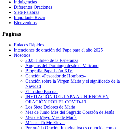
Indulgencias
Diferentes Oraciones
Siete Palabras
Importante Rezar
Bienvenidos
Páginas
Enlaces Rápidos
Intenciones de oración del Papa para el año 2025
Nosotros
2025 Jubileo de la Esperanza
Ángelus del Domingo desde el Vaticano
Biografía Papa León XIV
Canción «Pescador de Hombres»
Canción sobre la Virgen María y el significado de la
Navidad
El Triduo Pascual
INVITACIÓN DEL PAPA A UNIRNOS EN
ORACIÓN POR EL COVID-19
Los Siete Dolores de María
Mes de Junio Mes del Sagrado Corazón de Jesús
Mes de Mayo Mes de María
Música Tú Me Elevas
Por qué la Oración Imaginativa es conocida como