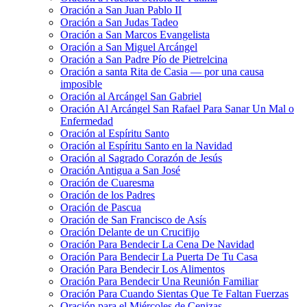
Oración a San Juan Pablo II
Oración a San Judas Tadeo
Oración a San Marcos Evangelista
Oración a San Miguel Arcángel
Oración a San Padre Pío de Pietrelcina
Oración a santa Rita de Casia — por una causa
imposible
Oración al Arcángel San Gabriel
Oración Al Arcángel San Rafael Para Sanar Un Mal o
Enfermedad
Oración al Espíritu Santo
Oración al Espíritu Santo en la Navidad
Oración al Sagrado Corazón de Jesús
Oración Antigua a San José
Oración de Cuaresma
Oración de los Padres
Oración de Pascua
Oración de San Francisco de Asís
Oración Delante de un Crucifijo
Oración Para Bendecir La Cena De Navidad
Oración Para Bendecir La Puerta De Tu Casa
Oración Para Bendecir Los Alimentos
Oración Para Bendecir Una Reunión Familiar
Oración Para Cuando Sientas Que Te Faltan Fuerzas
Oración para el Miércoles de Cenizas