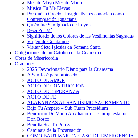
Mes de Mayo Mes de María
Música Tú Me Elevas
Por qué la Oración Imaginativa es conocida como
Contemplación Ignaciana
Quién fue San Ignacio de Loyola
Reza Por Mí
Significado de los Colores de las Vestimentas Sagradas
Virgen de Guadalupe
Visitar Siete Iglesias en Semana Santa
Obligaciones de un Católico en la Cuaresma
Obras de Misericordia
Oraciones
2025 Devocionario Diario para la Cuaresma
A San José para protección
ACTO DE AMOR
ACTO DE CONTRICCIÓN
ACTO DE ESPERANZA
ACTO DE FE
ALABANZAS AL SANTÍSIMO SACRAMENTO
Bajo Tu Amparo – Sub Tuum Praesidium
Bendición De María Auxiliadora — Compuesta por:
Don Bosco
Bendita Sea Tu Pureza
Caminata de la Encarnación
CÓMO BAUTIZAR EN CASO DE EMERGENCIA