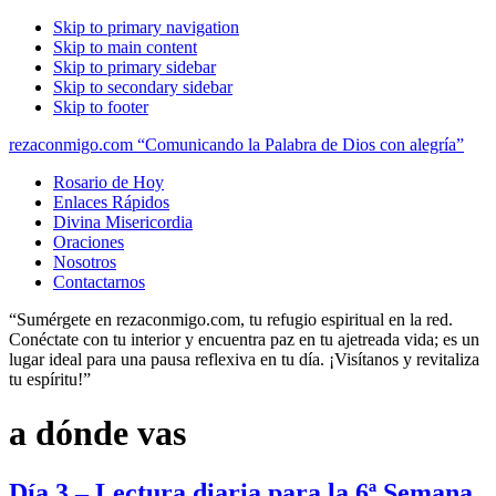
Skip to primary navigation
Skip to main content
Skip to primary sidebar
Skip to secondary sidebar
Skip to footer
rezaconmigo.com “Comunicando la Palabra de Dios con alegría”
Rosario de Hoy
Enlaces Rápidos
Divina Misericordia
Oraciones
Nosotros
Contactarnos
“Sumérgete en rezaconmigo.com, tu refugio espiritual en la red.
Conéctate con tu interior y encuentra paz en tu ajetreada vida; es un
lugar ideal para una pausa reflexiva en tu día. ¡Visítanos y revitaliza
tu espíritu!”
a dónde vas
Día 3 – Lectura diaria para la 6ª Semana