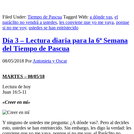
Filed Under:
Tiempo de Pascua
Tagged With:
a dónde vas
,
el
paráclito no vendrá a ustedes
,
les conviene que yo me vaya
,
porque
si no me voy
,
ustedes se han entristecido
Día 3 – Lectura diaria para la 6ª Semana
del Tiempo de Pascua
08/05/2018
Por
Antonieta y Oscar
MARTES – 08/05/18
Lectura de hoy
Juan 16:5-11
«Creer en mí»
Y ninguno de ustedes me pregunta: ¿A dónde vas?. Pero al decirles
esto, ustedes se han entristecido. Sin embargo, les digo la verdad: les
conviene que yo me vaya, porque si no me voy, el Paráclito no