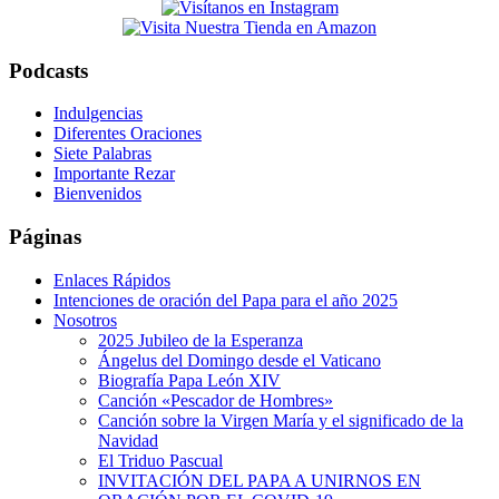
this
website
Podcasts
Indulgencias
Diferentes Oraciones
Siete Palabras
Importante Rezar
Bienvenidos
Páginas
Enlaces Rápidos
Intenciones de oración del Papa para el año 2025
Nosotros
2025 Jubileo de la Esperanza
Ángelus del Domingo desde el Vaticano
Biografía Papa León XIV
Canción «Pescador de Hombres»
Canción sobre la Virgen María y el significado de la
Navidad
El Triduo Pascual
INVITACIÓN DEL PAPA A UNIRNOS EN