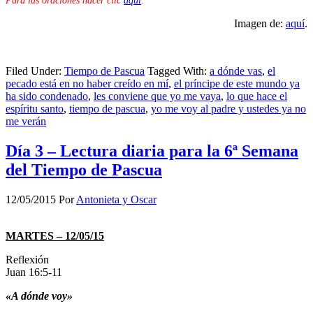
Para las oraciones hacer clic
aquí
.
Imagen de:
aquí
.
Filed Under:
Tiempo de Pascua
Tagged With:
a dónde vas
,
el
pecado está en no haber creído en mí
,
el príncipe de este mundo ya
ha sido condenado
,
les conviene que yo me vaya
,
lo que hace el
espíritu santo
,
tiempo de pascua
,
yo me voy al padre y ustedes ya no
me verán
Día 3 – Lectura diaria para la 6ª Semana
del Tiempo de Pascua
12/05/2015
Por
Antonieta y Oscar
MARTES – 12/05/15
Reflexión
Juan 16:5-11
«A dónde voy»