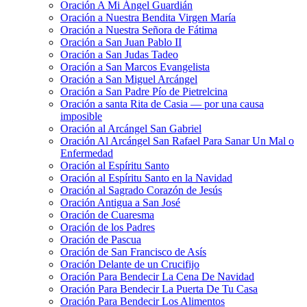
Oración A Mi Ángel Guardián
Oración a Nuestra Bendita Virgen María
Oración a Nuestra Señora de Fátima
Oración a San Juan Pablo II
Oración a San Judas Tadeo
Oración a San Marcos Evangelista
Oración a San Miguel Arcángel
Oración a San Padre Pío de Pietrelcina
Oración a santa Rita de Casia — por una causa
imposible
Oración al Arcángel San Gabriel
Oración Al Arcángel San Rafael Para Sanar Un Mal o
Enfermedad
Oración al Espíritu Santo
Oración al Espíritu Santo en la Navidad
Oración al Sagrado Corazón de Jesús
Oración Antigua a San José
Oración de Cuaresma
Oración de los Padres
Oración de Pascua
Oración de San Francisco de Asís
Oración Delante de un Crucifijo
Oración Para Bendecir La Cena De Navidad
Oración Para Bendecir La Puerta De Tu Casa
Oración Para Bendecir Los Alimentos