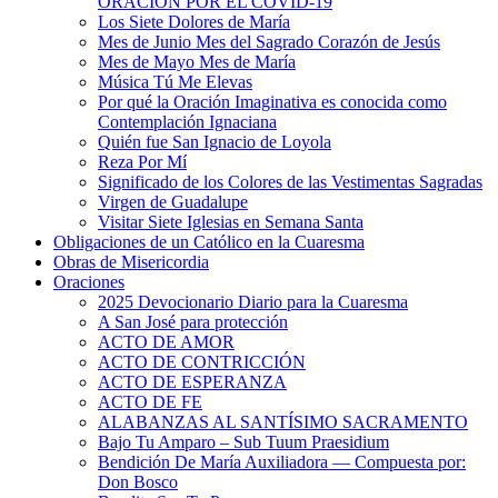
ORACIÓN POR EL COVID-19
Los Siete Dolores de María
Mes de Junio Mes del Sagrado Corazón de Jesús
Mes de Mayo Mes de María
Música Tú Me Elevas
Por qué la Oración Imaginativa es conocida como
Contemplación Ignaciana
Quién fue San Ignacio de Loyola
Reza Por Mí
Significado de los Colores de las Vestimentas Sagradas
Virgen de Guadalupe
Visitar Siete Iglesias en Semana Santa
Obligaciones de un Católico en la Cuaresma
Obras de Misericordia
Oraciones
2025 Devocionario Diario para la Cuaresma
A San José para protección
ACTO DE AMOR
ACTO DE CONTRICCIÓN
ACTO DE ESPERANZA
ACTO DE FE
ALABANZAS AL SANTÍSIMO SACRAMENTO
Bajo Tu Amparo – Sub Tuum Praesidium
Bendición De María Auxiliadora — Compuesta por:
Don Bosco