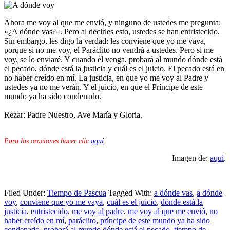
Ahora me voy al que me envió, y ninguno de ustedes me pregunta:
«¿A dónde vas?». Pero al decirles esto, ustedes se han entristecido.
Sin embargo, les digo la verdad: les conviene que yo me vaya,
porque si no me voy, el Paráclito no vendrá a ustedes. Pero si me
voy, se lo enviaré. Y cuando él venga, probará al mundo dónde está
el pecado, dónde está la justicia y cuál es el juicio. El pecado está en
no haber creído en mí. La justicia, en que yo me voy al Padre y
ustedes ya no me verán. Y el juicio, en que el Príncipe de este
mundo ya ha sido condenado.
Rezar: Padre Nuestro, Ave María y Gloria.
Para las oraciones hacer clic
aquí
.
Imagen de:
aquí
.
Filed Under:
Tiempo de Pascua
Tagged With:
a dónde vas
,
a dónde
voy
,
conviene que yo me vaya
,
cuál es el juicio
,
dónde está la
justicia
,
entristecido
,
me voy al padre
,
me voy al que me envió
,
no
haber creído en mí
,
paráclito
,
príncipe de este mundo ya ha sido
condenado
,
probará al mundo dónde está el pecado
,
tiempo de