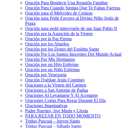
Oración Para Bendecir Una Reunión Familiar
Oración Para Cuando Sientas Que Te Faltan Fuerzas
Oración para el Miércoles de Cenizas
Oración para Pedir Favores al Divino Niño Jesús de
Praga
Oración para pedir intercesión de san Juan Pablo II
Oración por la Asunción de la Virgen
Oración por la Paz Eterna
Oración por los Abuelos
Oración por los Dones del Espíritu Santo
Oración Por Los Santos Inocentes Del Mundo Actual
Oración Por Mis Hermanos
Oración por un Hijo Enfermo
Oración por un Niño Enfermo
Oración por Venezuela
Oración Quédate Jesús Conmigo
Oraciones a la Virgen del Carmen
Oraciones a San Antonio de Padua
Oraciones Al Levantarse Y Al Acostarse
Oraciones Cortas Para Rezar Durante El Día
Oraciones Imaginativas
Padre Nuestro, Ave María y Gloria
PARA REZAR EN TODO MOMENTO
Triduo Pascual – Jueves Santo
Triduo Pascual – Sábado Santo