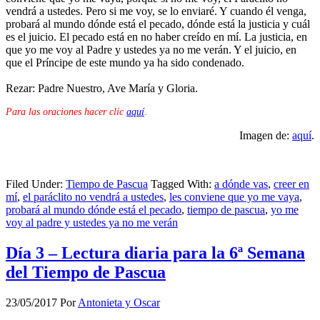
vendrá a ustedes. Pero si me voy, se lo enviaré. Y cuando él venga,
probará al mundo dónde está el pecado, dónde está la justicia y cuál
es el juicio. El pecado está en no haber creído en mí. La justicia, en
que yo me voy al Padre y ustedes ya no me verán. Y el juicio, en
que el Príncipe de este mundo ya ha sido condenado.
Rezar: Padre Nuestro, Ave María y Gloria.
Para las oraciones hacer clic
aquí
.
Imagen de:
aquí
.
Filed Under:
Tiempo de Pascua
Tagged With:
a dónde vas
,
creer en
mí
,
el paráclito no vendrá a ustedes
,
les conviene que yo me vaya
,
probará al mundo dónde está el pecado
,
tiempo de pascua
,
yo me
voy al padre y ustedes ya no me verán
Día 3 – Lectura diaria para la 6ª Semana
del Tiempo de Pascua
23/05/2017
Por
Antonieta y Oscar