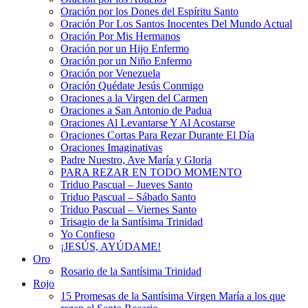
Oración por los Dones del Espíritu Santo
Oración Por Los Santos Inocentes Del Mundo Actual
Oración Por Mis Hermanos
Oración por un Hijo Enfermo
Oración por un Niño Enfermo
Oración por Venezuela
Oración Quédate Jesús Conmigo
Oraciones a la Virgen del Carmen
Oraciones a San Antonio de Padua
Oraciones Al Levantarse Y Al Acostarse
Oraciones Cortas Para Rezar Durante El Día
Oraciones Imaginativas
Padre Nuestro, Ave María y Gloria
PARA REZAR EN TODO MOMENTO
Triduo Pascual – Jueves Santo
Triduo Pascual – Sábado Santo
Triduo Pascual – Viernes Santo
Trisagio de la Santísima Trinidad
Yo Confieso
¡JESÚS, AYÚDAME!
Oro
Rosario de la Santísima Trinidad
Rojo
15 Promesas de la Santísima Virgen María a los que