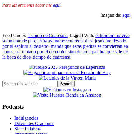
Para las oraciones hacer clic
aquí
.
Imagen de:
aquí
.
Filed Under:
Tiempo de Cuaresma
Tagged With:
el hombre no vive
solamente de pan
,
jesús ayuna por cuarenta días
,
jesús fue llevado
por el espíritu al desierto
,
manda que estas piedras se conviertan en
panes
,
ser tentado por el demonio
,
sino de toda palabra que sale de
la boca de dios
,
tiempo de cuaresma
Primary
Sidebar
Search
this
website
Podcasts
Indulgencias
Diferentes Oraciones
Siete Palabras