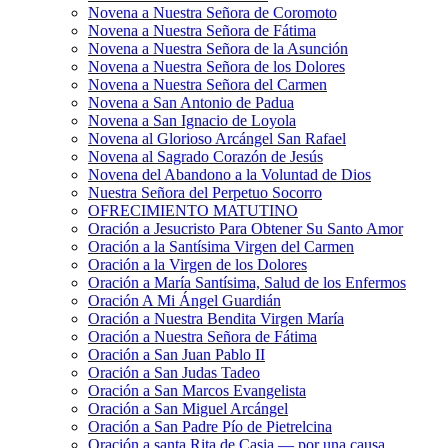
Novena a Nuestra Señora de Coromoto
Novena a Nuestra Señora de Fátima
Novena a Nuestra Señora de la Asunción
Novena a Nuestra Señora de los Dolores
Novena a Nuestra Señora del Carmen
Novena a San Antonio de Padua
Novena a San Ignacio de Loyola
Novena al Glorioso Arcángel San Rafael
Novena al Sagrado Corazón de Jesús
Novena del Abandono a la Voluntad de Dios
Nuestra Señora del Perpetuo Socorro
OFRECIMIENTO MATUTINO
Oración a Jesucristo Para Obtener Su Santo Amor
Oración a la Santísima Virgen del Carmen
Oración a la Virgen de los Dolores
Oración a María Santísima, Salud de los Enfermos
Oración A Mi Ángel Guardián
Oración a Nuestra Bendita Virgen María
Oración a Nuestra Señora de Fátima
Oración a San Juan Pablo II
Oración a San Judas Tadeo
Oración a San Marcos Evangelista
Oración a San Miguel Arcángel
Oración a San Padre Pío de Pietrelcina
Oración a santa Rita de Casia — por una causa