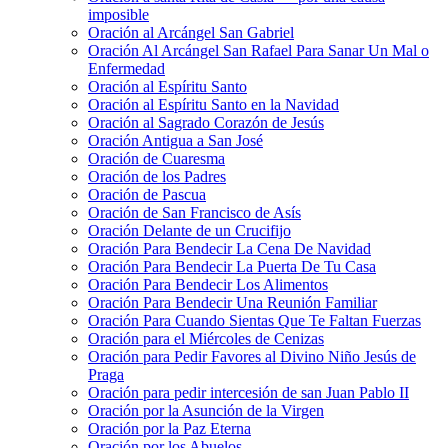
imposible
Oración al Arcángel San Gabriel
Oración Al Arcángel San Rafael Para Sanar Un Mal o
Enfermedad
Oración al Espíritu Santo
Oración al Espíritu Santo en la Navidad
Oración al Sagrado Corazón de Jesús
Oración Antigua a San José
Oración de Cuaresma
Oración de los Padres
Oración de Pascua
Oración de San Francisco de Asís
Oración Delante de un Crucifijo
Oración Para Bendecir La Cena De Navidad
Oración Para Bendecir La Puerta De Tu Casa
Oración Para Bendecir Los Alimentos
Oración Para Bendecir Una Reunión Familiar
Oración Para Cuando Sientas Que Te Faltan Fuerzas
Oración para el Miércoles de Cenizas
Oración para Pedir Favores al Divino Niño Jesús de
Praga
Oración para pedir intercesión de san Juan Pablo II
Oración por la Asunción de la Virgen
Oración por la Paz Eterna
Oración por los Abuelos