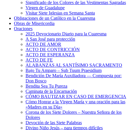
Significado de los Colores de las Vestimentas Sagradas
Virgen de Guadalupe
Visitar Siete Iglesias en Semana Santa
Obligaciones de un Católico en la Cuaresma
Obras de Misericordia
Oraciones
2025 Devocionario Diario para la Cuaresma
A San José para protección
ACTO DE AMOR
ACTO DE CONTRICCIÓN
ACTO DE ESPERANZA
ACTO DE FE
ALABANZAS AL SANTÍSIMO SACRAMENTO
Bajo Tu Amparo – Sub Tuum Praesidium
Bendición De María Auxiliadora — Compuesta por:
Don Bosco
Bendita Sea Tu Pureza
Caminata de la Encarnación
CÓMO BAUTIZAR EN CASO DE EMERGENCIA
Cómo Honrar a la Virgen María y una oración para las
«Madres en su Día»
Corona de los Siete Dolores – Nuestra Señora de los
Dolores
Devoción de las Siete Palabras
Divino Niño Jesús – para tiempos difíciles