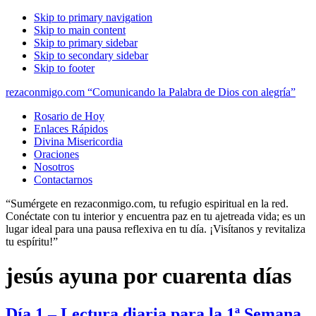
Skip to primary navigation
Skip to main content
Skip to primary sidebar
Skip to secondary sidebar
Skip to footer
rezaconmigo.com “Comunicando la Palabra de Dios con alegría”
Rosario de Hoy
Enlaces Rápidos
Divina Misericordia
Oraciones
Nosotros
Contactarnos
“Sumérgete en rezaconmigo.com, tu refugio espiritual en la red.
Conéctate con tu interior y encuentra paz en tu ajetreada vida; es un
lugar ideal para una pausa reflexiva en tu día. ¡Visítanos y revitaliza
tu espíritu!”
jesús ayuna por cuarenta días
Día 1 – Lectura diaria para la 1ª Semana