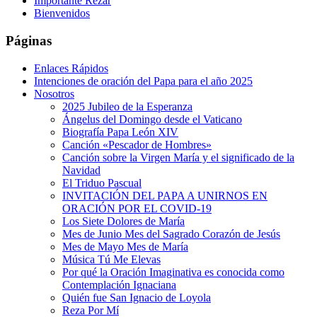
Importante Rezar
Bienvenidos
Páginas
Enlaces Rápidos
Intenciones de oración del Papa para el año 2025
Nosotros
2025 Jubileo de la Esperanza
Ángelus del Domingo desde el Vaticano
Biografía Papa León XIV
Canción «Pescador de Hombres»
Canción sobre la Virgen María y el significado de la
Navidad
El Triduo Pascual
INVITACIÓN DEL PAPA A UNIRNOS EN
ORACIÓN POR EL COVID-19
Los Siete Dolores de María
Mes de Junio Mes del Sagrado Corazón de Jesús
Mes de Mayo Mes de María
Música Tú Me Elevas
Por qué la Oración Imaginativa es conocida como
Contemplación Ignaciana
Quién fue San Ignacio de Loyola
Reza Por Mí