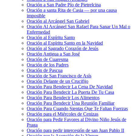
Oración a San Padre Pío de Pietrelcina
Oración a santa Rita de Casia — por una causa
imposible
Oración al Arcángel San Gabriel
Oración Al Arcángel San Rafael Para Sanar Un Mal o
Enfermedad
Oración al Espíritu Santo
Oración al Espíritu Santo en la Navidad
Oración al Sagrado Corazón de Jesús
Oración Antigua a San José
Oración de Cuaresma
Oración de los Padres
Oración de Pascua
Oración de San Francisco de Asís
Oración Delante de un Crucifijo
Oración Para Bendecir La Cena De Navidad
Oración Para Bendecir La Puerta De Tu Casa
Oración Para Bendecir Los Alimentos
Oración Para Bendecir Una Reunión Familiar
Oración Para Cuando Sientas Que Te Faltan Fuerzas
Oración para el Miércoles de Cenizas
Oración para Pedir Favores al Divino Niño Jesús de
Praga
Oración para pedir intercesión de san Juan Pablo II
Oración por la Asunción de la Virgen