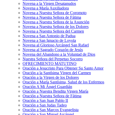
Novena a la Virgen Desatanudos
Novena a María Auxiliadora
Novena a Nuestra Señora de Coromoto
Novena a Nuestra Señora de Fátima
Novena a Nuestra Señora de la Asunción
Novena a Nuestra Señora de los Dolores
Novena a Nuestra Señora del Carmen
Novena a San Antonio de Padua
Novena a San Ignacio de Loyola
Novena al Glorioso Arcángel San Rafael
Novena al Sagrado Corazón de Jesús
Novena del Abandono a la Voluntad de Dios
Nuestra Señora del Perpetuo Socorro
OFRECIMIENTO MATUTINO
Oración a Jesucristo Para Obtener Su Santo Amor
Oración a la Santísima Virgen del Carmen
Oración a la Virgen de los Dolores
Oración a María Santísima, Salud de los Enfermos
Oración A Mi Ángel Guardián
Oración a Nuestra Bendita Virgen María
Oración a Nuestra Señora de Fátima
Oración a San Juan Pablo II
Oración a San Judas Tadeo
Oración a San Marcos Evangelista
Oración a San Miguel Arcángel