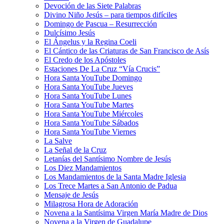
Devoción de las Siete Palabras
Divino Niño Jesús – para tiempos difíciles
Domingo de Pascua – Resurrección
Dulcísimo Jesús
El Ángelus y la Regina Coeli
El Cántico de las Criaturas de San Francisco de Asís
El Credo de los Apóstoles
Estaciones De La Cruz “Vía Crucis”
Hora Santa YouTube Domingo
Hora Santa YouTube Jueves
Hora Santa YouTube Lunes
Hora Santa YouTube Martes
Hora Santa YouTube Miércoles
Hora Santa YouTube Sábados
Hora Santa YouTube Viernes
La Salve
La Señal de la Cruz
Letanías del Santísimo Nombre de Jesús
Los Diez Mandamientos
Los Mandamientos de la Santa Madre Iglesia
Los Trece Martes a San Antonio de Padua
Mensaje de Jesús
Milagrosa Hora de Adoración
Novena a la Santísima Virgen María Madre de Dios
Novena a la Virgen de Guadalupe