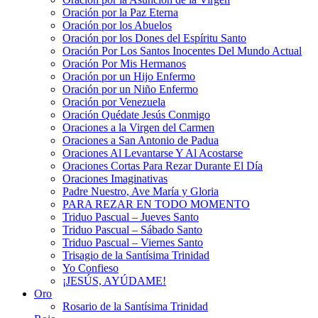
Oración por la Paz Eterna
Oración por los Abuelos
Oración por los Dones del Espíritu Santo
Oración Por Los Santos Inocentes Del Mundo Actual
Oración Por Mis Hermanos
Oración por un Hijo Enfermo
Oración por un Niño Enfermo
Oración por Venezuela
Oración Quédate Jesús Conmigo
Oraciones a la Virgen del Carmen
Oraciones a San Antonio de Padua
Oraciones Al Levantarse Y Al Acostarse
Oraciones Cortas Para Rezar Durante El Día
Oraciones Imaginativas
Padre Nuestro, Ave María y Gloria
PARA REZAR EN TODO MOMENTO
Triduo Pascual – Jueves Santo
Triduo Pascual – Sábado Santo
Triduo Pascual – Viernes Santo
Trisagio de la Santísima Trinidad
Yo Confieso
¡JESÚS, AYÚDAME!
Oro
Rosario de la Santísima Trinidad