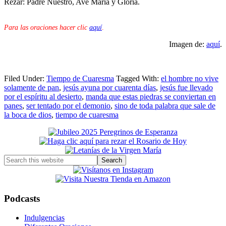
Rezar: Padre Nuestro, Ave María y Gloria.
Para las oraciones hacer clic
aquí
.
Imagen de:
aquí
.
Filed Under:
Tiempo de Cuaresma
Tagged With:
el hombre no vive
solamente de pan
,
jesús ayuna por cuarenta días
,
jesús fue llevado
por el espíritu al desierto
,
manda que estas piedras se conviertan en
panes
,
ser tentado por el demonio
,
sino de toda palabra que sale de
la boca de dios
,
tiempo de cuaresma
Primary
Sidebar
Search
this
website
Podcasts
Indulgencias