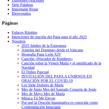
Diferentes Oraciones
Siete Palabras
Importante Rezar
Bienvenidos
Páginas
Enlaces Rápidos
Intenciones de oración del Papa para el año 2025
Nosotros
2025 Jubileo de la Esperanza
Ángelus del Domingo desde el Vaticano
Biografía Papa León XIV
Canción «Pescador de Hombres»
Canción sobre la Virgen María y el significado de la
Navidad
El Triduo Pascual
INVITACIÓN DEL PAPA A UNIRNOS EN
ORACIÓN POR EL COVID-19
Los Siete Dolores de María
Mes de Junio Mes del Sagrado Corazón de Jesús
Mes de Mayo Mes de María
Música Tú Me Elevas
Por qué la Oración Imaginativa es conocida como
Contemplación Ignaciana