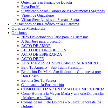
Quién fue San Ignacio de Loyola
Reza Por Mí
Significado de los Colores de las Vestimentas Sagradas
Virgen de Guadalupe
Visitar Siete Iglesias en Semana Santa
Obligaciones de un Católico en la Cuaresma
Obras de Misericordia
Oraciones
2025 Devocionario Diario para la Cuaresma
A San José para protección
ACTO DE AMOR
ACTO DE CONTRICCIÓN
ACTO DE ESPERANZA
ACTO DE FE
ALABANZAS AL SANTÍSIMO SACRAMENTO
Bajo Tu Amparo – Sub Tuum Praesidium
Bendición De María Auxiliadora — Compuesta por:
Don Bosco
Bendita Sea Tu Pureza
Caminata de la Encarnación
CÓMO BAUTIZAR EN CASO DE EMERGENCIA
Cómo Honrar a la Virgen María y una oración para las
«Madres en su Día»
Corona de los Siete Dolores – Nuestra Señora de los
Dolores