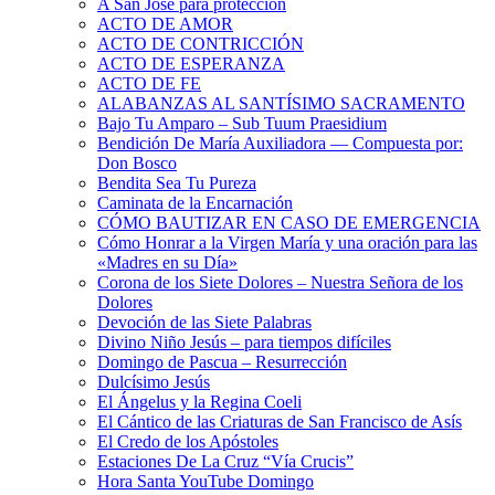
A San José para protección
ACTO DE AMOR
ACTO DE CONTRICCIÓN
ACTO DE ESPERANZA
ACTO DE FE
ALABANZAS AL SANTÍSIMO SACRAMENTO
Bajo Tu Amparo – Sub Tuum Praesidium
Bendición De María Auxiliadora — Compuesta por:
Don Bosco
Bendita Sea Tu Pureza
Caminata de la Encarnación
CÓMO BAUTIZAR EN CASO DE EMERGENCIA
Cómo Honrar a la Virgen María y una oración para las
«Madres en su Día»
Corona de los Siete Dolores – Nuestra Señora de los
Dolores
Devoción de las Siete Palabras
Divino Niño Jesús – para tiempos difíciles
Domingo de Pascua – Resurrección
Dulcísimo Jesús
El Ángelus y la Regina Coeli
El Cántico de las Criaturas de San Francisco de Asís
El Credo de los Apóstoles
Estaciones De La Cruz “Vía Crucis”
Hora Santa YouTube Domingo