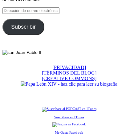
Dirección
de
correo
electrónico
Subscribir
Footer
[PRIVACIDAD]
[TÉRMINOS DEL BLOG]
[CREATIVE COMMONS]
Suscríbase en ITunes
Me Gusta Facebook