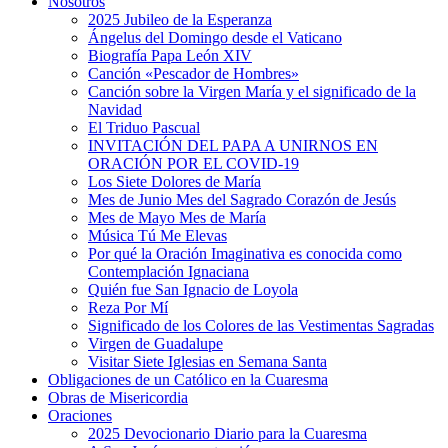
Nosotros
2025 Jubileo de la Esperanza
Ángelus del Domingo desde el Vaticano
Biografía Papa León XIV
Canción «Pescador de Hombres»
Canción sobre la Virgen María y el significado de la
Navidad
El Triduo Pascual
INVITACIÓN DEL PAPA A UNIRNOS EN
ORACIÓN POR EL COVID-19
Los Siete Dolores de María
Mes de Junio Mes del Sagrado Corazón de Jesús
Mes de Mayo Mes de María
Música Tú Me Elevas
Por qué la Oración Imaginativa es conocida como
Contemplación Ignaciana
Quién fue San Ignacio de Loyola
Reza Por Mí
Significado de los Colores de las Vestimentas Sagradas
Virgen de Guadalupe
Visitar Siete Iglesias en Semana Santa
Obligaciones de un Católico en la Cuaresma
Obras de Misericordia
Oraciones
2025 Devocionario Diario para la Cuaresma