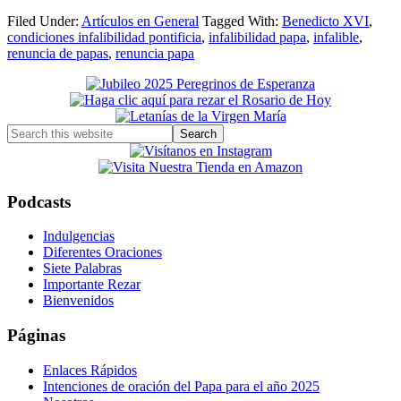
Filed Under:
Artículos en General
Tagged With:
Benedicto XVI
,
condiciones infalibilidad pontificia
,
infalibilidad papa
,
infalible
,
renuncia de papas
,
renuncia papa
Primary
Sidebar
Search
this
website
Podcasts
Indulgencias
Diferentes Oraciones
Siete Palabras
Importante Rezar
Bienvenidos
Páginas
Enlaces Rápidos
Intenciones de oración del Papa para el año 2025