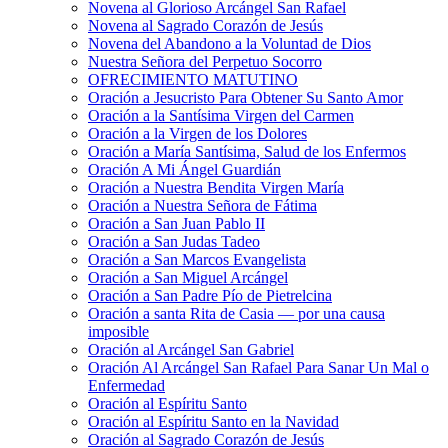
Novena al Glorioso Arcángel San Rafael
Novena al Sagrado Corazón de Jesús
Novena del Abandono a la Voluntad de Dios
Nuestra Señora del Perpetuo Socorro
OFRECIMIENTO MATUTINO
Oración a Jesucristo Para Obtener Su Santo Amor
Oración a la Santísima Virgen del Carmen
Oración a la Virgen de los Dolores
Oración a María Santísima, Salud de los Enfermos
Oración A Mi Ángel Guardián
Oración a Nuestra Bendita Virgen María
Oración a Nuestra Señora de Fátima
Oración a San Juan Pablo II
Oración a San Judas Tadeo
Oración a San Marcos Evangelista
Oración a San Miguel Arcángel
Oración a San Padre Pío de Pietrelcina
Oración a santa Rita de Casia — por una causa
imposible
Oración al Arcángel San Gabriel
Oración Al Arcángel San Rafael Para Sanar Un Mal o
Enfermedad
Oración al Espíritu Santo
Oración al Espíritu Santo en la Navidad
Oración al Sagrado Corazón de Jesús