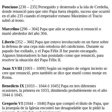
Ponciano
[230 – 235] Perseguido y desterrado a la isla de Cerdeña,
donde renunció para que otro Papa fuera elegido, suceso que ocurrió
en el año 235 cuando el emperador romano Maximino el Tracio
subió al trono.
Marcelino
[296 – 304] Papa que aún se especula si renunció o
murió alrededor del año 304.
Liberio
[352 – 366] Papa que estuvo involucrado en un furor sobre
la defensa de una cepa más ortodoxa del catolicismo. Durante su
papado fue exiliado, y el Papa Félix II fue puesto encargado.
Algunos historiadores lo han postulado como que renunció, para
resolver la situación del Papa Félix II.
Juan XVIII
[1003 – 1009] Según un registro de origen incierto se
cree que renunció, pero también se dice que murió como monje en
Roma.
Benedicto IX
[1033 – 1044 ó 1045] Papa en tres diferentes
ocasiones, la primera en 1033, dimitiendo probablemente en el año
1044 ó 1045.
Gregorio VI
[1044 – 1046] Papa que compró el título de Papa, que
la jerarquía de la Iglesia encontró tan desagradable que le pidió la