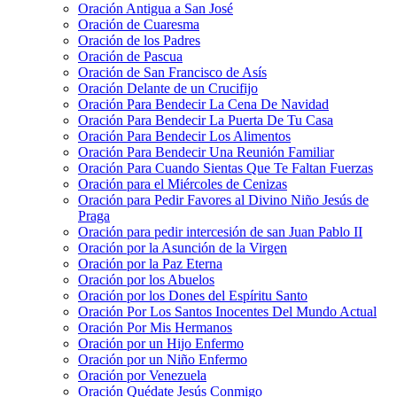
Oración Antigua a San José
Oración de Cuaresma
Oración de los Padres
Oración de Pascua
Oración de San Francisco de Asís
Oración Delante de un Crucifijo
Oración Para Bendecir La Cena De Navidad
Oración Para Bendecir La Puerta De Tu Casa
Oración Para Bendecir Los Alimentos
Oración Para Bendecir Una Reunión Familiar
Oración Para Cuando Sientas Que Te Faltan Fuerzas
Oración para el Miércoles de Cenizas
Oración para Pedir Favores al Divino Niño Jesús de
Praga
Oración para pedir intercesión de san Juan Pablo II
Oración por la Asunción de la Virgen
Oración por la Paz Eterna
Oración por los Abuelos
Oración por los Dones del Espíritu Santo
Oración Por Los Santos Inocentes Del Mundo Actual
Oración Por Mis Hermanos
Oración por un Hijo Enfermo
Oración por un Niño Enfermo
Oración por Venezuela
Oración Quédate Jesús Conmigo