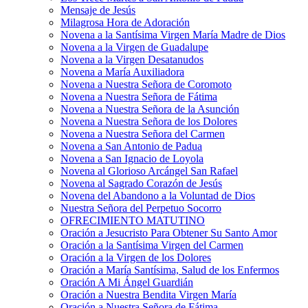
Mensaje de Jesús
Milagrosa Hora de Adoración
Novena a la Santísima Virgen María Madre de Dios
Novena a la Virgen de Guadalupe
Novena a la Virgen Desatanudos
Novena a María Auxiliadora
Novena a Nuestra Señora de Coromoto
Novena a Nuestra Señora de Fátima
Novena a Nuestra Señora de la Asunción
Novena a Nuestra Señora de los Dolores
Novena a Nuestra Señora del Carmen
Novena a San Antonio de Padua
Novena a San Ignacio de Loyola
Novena al Glorioso Arcángel San Rafael
Novena al Sagrado Corazón de Jesús
Novena del Abandono a la Voluntad de Dios
Nuestra Señora del Perpetuo Socorro
OFRECIMIENTO MATUTINO
Oración a Jesucristo Para Obtener Su Santo Amor
Oración a la Santísima Virgen del Carmen
Oración a la Virgen de los Dolores
Oración a María Santísima, Salud de los Enfermos
Oración A Mi Ángel Guardián
Oración a Nuestra Bendita Virgen María
Oración a Nuestra Señora de Fátima