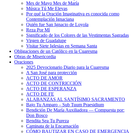
Mes de Mayo Mes de María
Música Tú Me Elevas
Por qué la Oración Imaginativa es conocida como
Contemplación Ignaciana
Quién fue San Ignacio de Loyola
Reza Por Mí
Significado de los Colores de las Vestimentas Sagradas
Virgen de Guadalupe
Visitar Siete Iglesias en Semana Santa
Obligaciones de un Católico en la Cuaresma
Obras de Misericordia
Oraciones
2025 Devocionario Diario para la Cuaresma
A San José para protección
ACTO DE AMOR
ACTO DE CONTRICCIÓN
ACTO DE ESPERANZA
ACTO DE FE
ALABANZAS AL SANTÍSIMO SACRAMENTO
Bajo Tu Amparo – Sub Tuum Praesidium
Bendición De María Auxiliadora — Compuesta por:
Don Bosco
Bendita Sea Tu Pureza
Caminata de la Encarnación
CÓMO BAUTIZAR EN CASO DE EMERGENCIA