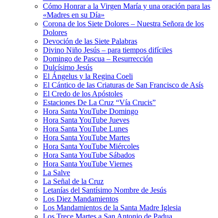
Cómo Honrar a la Virgen María y una oración para las
«Madres en su Día»
Corona de los Siete Dolores – Nuestra Señora de los
Dolores
Devoción de las Siete Palabras
Divino Niño Jesús – para tiempos difíciles
Domingo de Pascua – Resurrección
Dulcísimo Jesús
El Ángelus y la Regina Coeli
El Cántico de las Criaturas de San Francisco de Asís
El Credo de los Apóstoles
Estaciones De La Cruz “Vía Crucis”
Hora Santa YouTube Domingo
Hora Santa YouTube Jueves
Hora Santa YouTube Lunes
Hora Santa YouTube Martes
Hora Santa YouTube Miércoles
Hora Santa YouTube Sábados
Hora Santa YouTube Viernes
La Salve
La Señal de la Cruz
Letanías del Santísimo Nombre de Jesús
Los Diez Mandamientos
Los Mandamientos de la Santa Madre Iglesia
Los Trece Martes a San Antonio de Padua