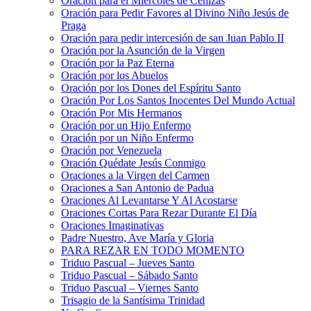
Oración para el Miércoles de Cenizas
Oración para Pedir Favores al Divino Niño Jesús de
Praga
Oración para pedir intercesión de san Juan Pablo II
Oración por la Asunción de la Virgen
Oración por la Paz Eterna
Oración por los Abuelos
Oración por los Dones del Espíritu Santo
Oración Por Los Santos Inocentes Del Mundo Actual
Oración Por Mis Hermanos
Oración por un Hijo Enfermo
Oración por un Niño Enfermo
Oración por Venezuela
Oración Quédate Jesús Conmigo
Oraciones a la Virgen del Carmen
Oraciones a San Antonio de Padua
Oraciones Al Levantarse Y Al Acostarse
Oraciones Cortas Para Rezar Durante El Día
Oraciones Imaginativas
Padre Nuestro, Ave María y Gloria
PARA REZAR EN TODO MOMENTO
Triduo Pascual – Jueves Santo
Triduo Pascual – Sábado Santo
Triduo Pascual – Viernes Santo
Trisagio de la Santísima Trinidad