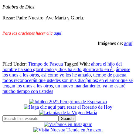
Palabra de Dios
.
Rezar: Padre Nuestro, Ave María y Gloria.
Para las oraciones hacer clic
aquí
.
Imágenes de:
aquí
.
Filed Under:
Tiempo de Pascua
Tagged With:
ahora el hijo del
hombre ha sido glorificado y dios ha sido glorificado en él
,
ámense
los unos a los otros
,
así como yo los he amado
,
tiempo de pascua
,
todos reconocerán que ustedes son mis discípulos: en el amor que se
tengan los unos a los otros
,
un nuevo mandamiento
,
ya no estaré
mucho tiempo con ustedes
Primary
Sidebar
Search
this
website