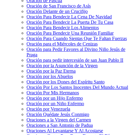
Oración de Pascua
Oración de San Francisco de Asís
Oración Delante de un Crucifijo
Oración Para Bendecir La Cena De Navidad
Oración Para Bendecir La Puerta De Tu Casa
Oración Para Bendecir Los Alimentos
Oración Para Bendecir Una Reunión Familiar
Oración Para Cuando Sientas Que Te Faltan Fuerzas
Oración para el Miércoles de Cenizas
Oración para Pedir Favores al Divino Niño Jesús de
Praga
Oración para pedir intercesión de san Juan Pablo II
Oración por la Asunción de la Virgen
Oración por la Paz Eterna
Oración por los Abuelos
Oración por los Dones del Espíritu Santo
Oración Por Los Santos Inocentes Del Mundo Actual
Oración Por Mis Hermanos
Oración por un Hijo Enfermo
Oración por un Niño Enfermo
Oración por Venezuela
Oración Quédate Jesús Conmigo
Oraciones a la Virgen del Carmen
Oraciones a San Antonio de Padua
Oraciones Al Levantarse Y Al Acostarse