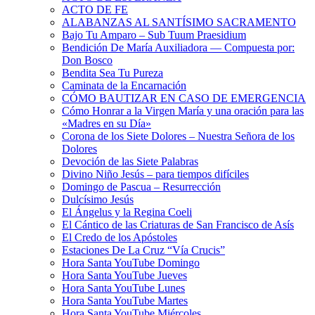
ACTO DE FE
ALABANZAS AL SANTÍSIMO SACRAMENTO
Bajo Tu Amparo – Sub Tuum Praesidium
Bendición De María Auxiliadora — Compuesta por:
Don Bosco
Bendita Sea Tu Pureza
Caminata de la Encarnación
CÓMO BAUTIZAR EN CASO DE EMERGENCIA
Cómo Honrar a la Virgen María y una oración para las
«Madres en su Día»
Corona de los Siete Dolores – Nuestra Señora de los
Dolores
Devoción de las Siete Palabras
Divino Niño Jesús – para tiempos difíciles
Domingo de Pascua – Resurrección
Dulcísimo Jesús
El Ángelus y la Regina Coeli
El Cántico de las Criaturas de San Francisco de Asís
El Credo de los Apóstoles
Estaciones De La Cruz “Vía Crucis”
Hora Santa YouTube Domingo
Hora Santa YouTube Jueves
Hora Santa YouTube Lunes
Hora Santa YouTube Martes
Hora Santa YouTube Miércoles