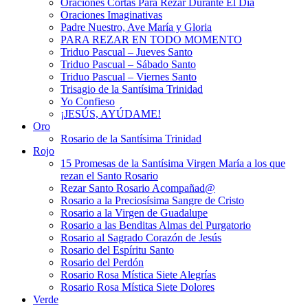
Oraciones Cortas Para Rezar Durante El Día
Oraciones Imaginativas
Padre Nuestro, Ave María y Gloria
PARA REZAR EN TODO MOMENTO
Triduo Pascual – Jueves Santo
Triduo Pascual – Sábado Santo
Triduo Pascual – Viernes Santo
Trisagio de la Santísima Trinidad
Yo Confieso
¡JESÚS, AYÚDAME!
Oro
Rosario de la Santísima Trinidad
Rojo
15 Promesas de la Santísima Virgen María a los que
rezan el Santo Rosario
Rezar Santo Rosario Acompañad@
Rosario a la Preciosísima Sangre de Cristo
Rosario a la Virgen de Guadalupe
Rosario a las Benditas Almas del Purgatorio
Rosario al Sagrado Corazón de Jesús
Rosario del Espíritu Santo
Rosario del Perdón
Rosario Rosa Mística Siete Alegrías
Rosario Rosa Mística Siete Dolores
Verde