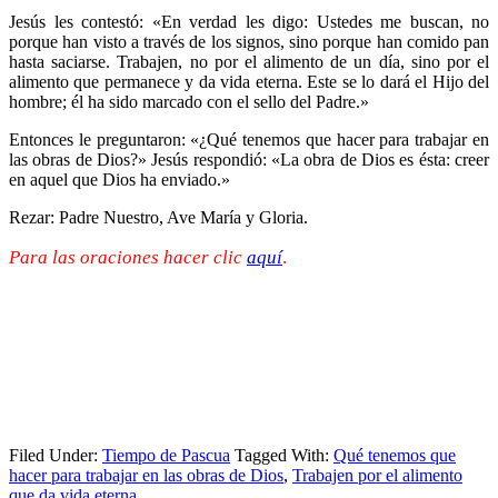
Jesús les contestó: «En verdad les digo: Ustedes me buscan, no
porque han visto a través de los signos, sino porque han comido pan
hasta saciarse. Trabajen, no por el alimento de un día, sino por el
alimento que permanece y da vida eterna. Este se lo dará el Hijo del
hombre; él ha sido marcado con el sello del Padre.»
Entonces le preguntaron: «¿Qué tenemos que hacer para trabajar en
las obras de Dios?» Jesús respondió: «La obra de Dios es ésta: creer
en aquel que Dios ha enviado.»
Rezar: Padre Nuestro, Ave María y Gloria.
Para las oraciones hacer clic
aquí
.
Filed Under:
Tiempo de Pascua
Tagged With:
Qué tenemos que
hacer para trabajar en las obras de Dios
,
Trabajen por el alimento
que da vida eterna