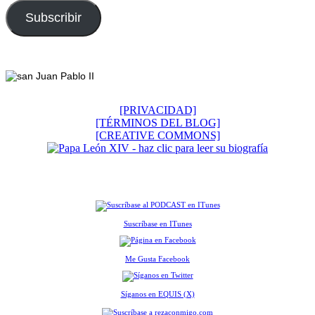
correo
electrónico
Subscribir
Footer
[PRIVACIDAD]
[TÉRMINOS DEL BLOG]
[CREATIVE COMMONS]
Suscríbase en ITunes
Me Gusta Facebook
Síganos en EQUIS (X)