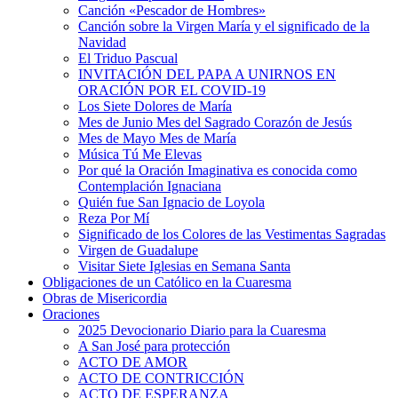
Canción «Pescador de Hombres»
Canción sobre la Virgen María y el significado de la
Navidad
El Triduo Pascual
INVITACIÓN DEL PAPA A UNIRNOS EN
ORACIÓN POR EL COVID-19
Los Siete Dolores de María
Mes de Junio Mes del Sagrado Corazón de Jesús
Mes de Mayo Mes de María
Música Tú Me Elevas
Por qué la Oración Imaginativa es conocida como
Contemplación Ignaciana
Quién fue San Ignacio de Loyola
Reza Por Mí
Significado de los Colores de las Vestimentas Sagradas
Virgen de Guadalupe
Visitar Siete Iglesias en Semana Santa
Obligaciones de un Católico en la Cuaresma
Obras de Misericordia
Oraciones
2025 Devocionario Diario para la Cuaresma
A San José para protección
ACTO DE AMOR
ACTO DE CONTRICCIÓN
ACTO DE ESPERANZA