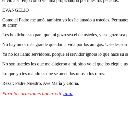
envió a su Hijo como víctima propiciatoria por nuestros pecados.
EVANGELIO
Como el Padre me amó, también yo los he amado a ustedes. Permane
su amor.
Les he dicho esto para que mi gozo sea el de ustedes, y ese gozo sea
No hay amor más grande que dar la vida por los amigos. Ustedes son 
Ya no los llamo servidores, porque el servidor ignora lo que hace su 
No son ustedes los que me eligieron a mí, sino yo el que los elegí a u
Lo que yo les mando es que se amen los unos a los otros.
Rezar: Padre Nuestro, Ave María y Gloria.
Para las oraciones hacer clic
aquí
.