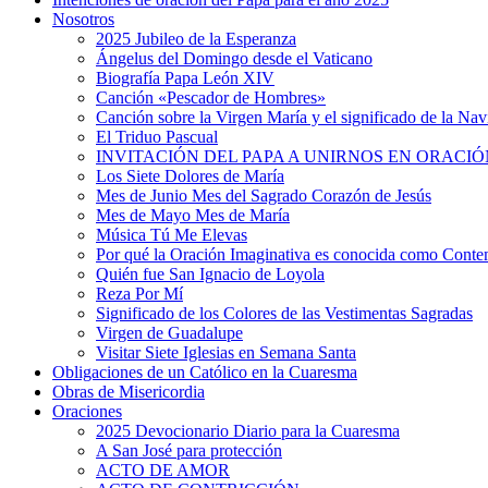
Nosotros
2025 Jubileo de la Esperanza
Ángelus del Domingo desde el Vaticano
Biografía Papa León XIV
Canción «Pescador de Hombres»
Canción sobre la Virgen María y el significado de la Na
El Triduo Pascual
INVITACIÓN DEL PAPA A UNIRNOS EN ORACIÓ
Los Siete Dolores de María
Mes de Junio Mes del Sagrado Corazón de Jesús
Mes de Mayo Mes de María
Música Tú Me Elevas
Por qué la Oración Imaginativa es conocida como Conte
Quién fue San Ignacio de Loyola
Reza Por Mí
Significado de los Colores de las Vestimentas Sagradas
Virgen de Guadalupe
Visitar Siete Iglesias en Semana Santa
Obligaciones de un Católico en la Cuaresma
Obras de Misericordia
Oraciones
2025 Devocionario Diario para la Cuaresma
A San José para protección
ACTO DE AMOR