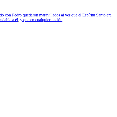
ido con Pedro quedaron maravillados al ver que el Espíritu Santo era
radable a él
,
y que en cualquier nación