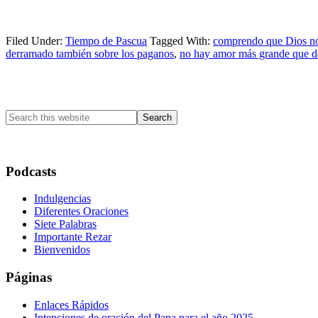
Filed Under:
Tiempo de Pascua
Tagged With:
comprendo que Dios no
derramado también sobre los paganos
,
no hay amor más grande que da
Primary
Sidebar
Search
this
website
Podcasts
Indulgencias
Diferentes Oraciones
Siete Palabras
Importante Rezar
Bienvenidos
Páginas
Enlaces Rápidos
Intenciones de oración del Papa para el año 2025