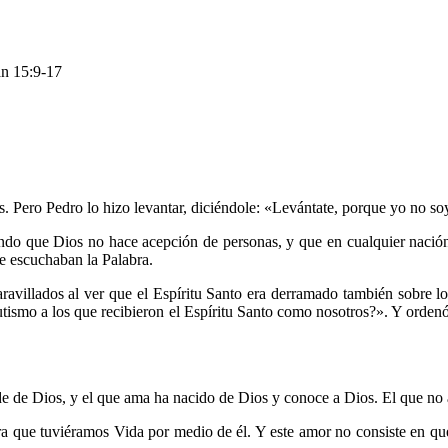
an 15:9-17
es. Pero Pedro lo hizo levantar, diciéndole: «Levántate, porque yo no 
o que Dios no hace acepción de personas, y que en cualquier nación, to
e escuchaban la Palabra.
avillados al ver que el Espíritu Santo era derramado también sobre los
tismo a los que recibieron el Espíritu Santo como nosotros?». Y ordenó
e de Dios, y el que ama ha nacido de Dios y conoce a Dios. El que no
ra que tuviéramos Vida por medio de él. Y este amor no consiste en q