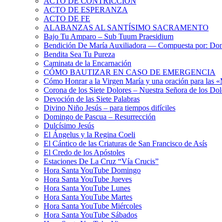
ACTO DE CONTRICCIÓN
ACTO DE ESPERANZA
ACTO DE FE
ALABANZAS AL SANTÍSIMO SACRAMENTO
Bajo Tu Amparo – Sub Tuum Praesidium
Bendición De María Auxiliadora — Compuesta por: Do
Bendita Sea Tu Pureza
Caminata de la Encarnación
CÓMO BAUTIZAR EN CASO DE EMERGENCIA
Cómo Honrar a la Virgen María y una oración para las 
Corona de los Siete Dolores – Nuestra Señora de los Dol
Devoción de las Siete Palabras
Divino Niño Jesús – para tiempos difíciles
Domingo de Pascua – Resurrección
Dulcísimo Jesús
El Ángelus y la Regina Coeli
El Cántico de las Criaturas de San Francisco de Asís
El Credo de los Apóstoles
Estaciones De La Cruz “Vía Crucis”
Hora Santa YouTube Domingo
Hora Santa YouTube Jueves
Hora Santa YouTube Lunes
Hora Santa YouTube Martes
Hora Santa YouTube Miércoles
Hora Santa YouTube Sábados