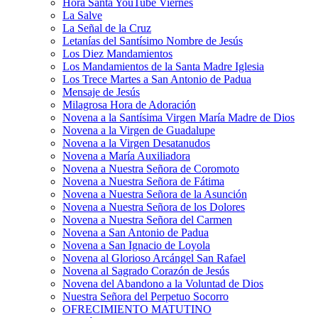
Hora Santa YouTube Viernes
La Salve
La Señal de la Cruz
Letanías del Santísimo Nombre de Jesús
Los Diez Mandamientos
Los Mandamientos de la Santa Madre Iglesia
Los Trece Martes a San Antonio de Padua
Mensaje de Jesús
Milagrosa Hora de Adoración
Novena a la Santísima Virgen María Madre de Dios
Novena a la Virgen de Guadalupe
Novena a la Virgen Desatanudos
Novena a María Auxiliadora
Novena a Nuestra Señora de Coromoto
Novena a Nuestra Señora de Fátima
Novena a Nuestra Señora de la Asunción
Novena a Nuestra Señora de los Dolores
Novena a Nuestra Señora del Carmen
Novena a San Antonio de Padua
Novena a San Ignacio de Loyola
Novena al Glorioso Arcángel San Rafael
Novena al Sagrado Corazón de Jesús
Novena del Abandono a la Voluntad de Dios
Nuestra Señora del Perpetuo Socorro
OFRECIMIENTO MATUTINO