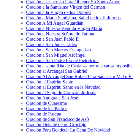
Oración a Jesucristo Para Obtener Su Santo Amor
Oración a la Santísima Virgen del Carmen
Oración a la Virgen de los Dolores
Oración a María Santísima, Salud de los Enfermos
Oración A Mi Ángel Guardián
Oración a Nuestra Bendita Virgen María
Oración a Nuestra Señora de Fátima
Oración a San Juan Pablo II
Oración a San Judas Tadeo
Oración a San Marcos Evangelista
Oración a San Miguel Arcángel
Oración a San Padre Pío de Pietrelcina
Oración a santa Rita de Casia — por una causa imposibl
Oración al Arcángel San Gabriel
Oración Al Arcángel San Rafael Para Sanar Un Mal o E
Oración al Espíritu Santo
Oración al Espíritu Santo en la Navidad
Oración al Sagrado Corazón de Jesús
Oración Antigua a San José
Oración de Cuaresma
Oración de los Padres
Oración de Pascua
Oración de San Francisco de Asís
Oración Delante de un Crucifijo
Oración Para Bendecir La Cena De Navidad