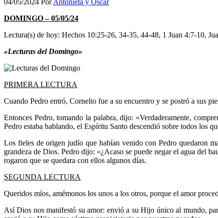
04/05/2024
Por
Antonieta y Oscar
DOMINGO – 05/05/24
Lectura(s) de hoy: Hechos 10:25-26, 34-35, 44-48, 1 Juan 4:7-10, Ju
«Lecturas del Domingo»
PRIMERA LECTURA
Cuando Pedro entró, Cornelio fue a su encuentro y se postró a sus pi
Entonces Pedro, tomando la palabra, dijo: «Verdaderamente, comprend
Pedro estaba hablando, el Espíritu Santo descendió sobre todos los qu
Los fieles de origen judío que habían venido con Pedro quedaron mar
grandeza de Dios. Pedro dijo: «¿Acaso se puede negar el agua del bau
rogaron que se quedara con ellos algunos días.
SEGUNDA LECTURA
Queridos míos, amémonos los unos a los otros, porque el amor proced
Así Dios nos manifestó su amor: envió a su Hijo único al mundo, pa