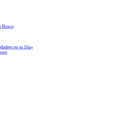
n Bosco
«Madres en su Día»
ores