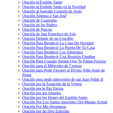
Oración al Espíritu Santo
Oración al Espíritu Santo en la Navidad
Oración al Sagrado Corazón de Jesús
Oración Antigua a San José
Oración de Cuaresma
Oración de los Padres
Oración de Pascua
Oración de San Francisco de Asís
Oración Delante de un Crucifijo
Oración Para Bendecir La Cena De Navidad
Oración Para Bendecir La Puerta De Tu Casa
Oración Para Bendecir Los Alimentos
Oración Para Bendecir Una Reunión Familiar
Oración Para Cuando Sientas Que Te Faltan Fuerzas
Oración para el Miércoles de Cenizas
Oración para Pedir Favores al Divino Niño Jesús de
Praga
Oración para pedir intercesión de san Juan Pablo II
Oración por la Asunción de la Virgen
Oración por la Paz Eterna
Oración por los Abuelos
Oración por los Dones del Espíritu Santo
Oración Por Los Santos Inocentes Del Mundo Actual
Oración Por Mis Hermanos
Oración por un Hijo Enfermo