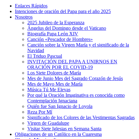
Enlaces Rápidos
Intenciones de oración del Papa para el año 2025
Nosotros
2025 Jubileo de la Esperanza
Ángelus del Domingo desde el Vaticano
Biografía Papa León XIV
Canción «Pescador de Hombres»
Canción sobre la Virgen María y el significado de la
Navidad
El Triduo Pascual
INVITACIÓN DEL PAPA A UNIRNOS EN
ORACIÓN POR EL COVID-19
Los Siete Dolores de María
Mes de Junio Mes del Sagrado Corazón de Jesús
Mes de Mayo Mes de María
Música Tú Me Elevas
Por qué la Oración Imaginativa es conocida como
Contemplación Ignaciana
Quién fue San Ignacio de Loyola
Reza Por Mí
Significado de los Colores de las Vestimentas Sagradas
Virgen de Guadalupe
Visitar Siete Iglesias en Semana Santa
Obligaciones de un Católico en la Cuaresma