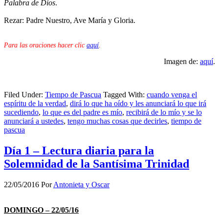
Palabra de Dios
.
Rezar: Padre Nuestro, Ave María y Gloria.
Para las oraciones hacer clic
aquí
.
Imagen de:
aquí
.
Filed Under:
Tiempo de Pascua
Tagged With:
cuando venga el
espíritu de la verdad
,
dirá lo que ha oído y les anunciará lo que irá
sucediendo
,
lo que es del padre es mío
,
recibirá de lo mío y se lo
anunciará a ustedes
,
tengo muchas cosas que decirles
,
tiempo de
pascua
Día 1 – Lectura diaria para la
Solemnidad de la Santísima Trinidad
22/05/2016
Por
Antonieta y Oscar
DOMINGO – 22/05/16