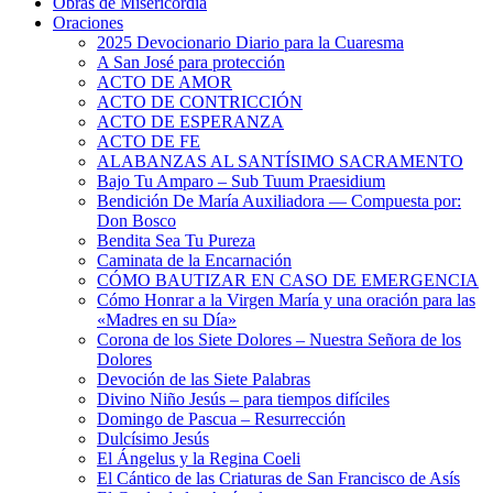
Obras de Misericordia
Oraciones
2025 Devocionario Diario para la Cuaresma
A San José para protección
ACTO DE AMOR
ACTO DE CONTRICCIÓN
ACTO DE ESPERANZA
ACTO DE FE
ALABANZAS AL SANTÍSIMO SACRAMENTO
Bajo Tu Amparo – Sub Tuum Praesidium
Bendición De María Auxiliadora — Compuesta por:
Don Bosco
Bendita Sea Tu Pureza
Caminata de la Encarnación
CÓMO BAUTIZAR EN CASO DE EMERGENCIA
Cómo Honrar a la Virgen María y una oración para las
«Madres en su Día»
Corona de los Siete Dolores – Nuestra Señora de los
Dolores
Devoción de las Siete Palabras
Divino Niño Jesús – para tiempos difíciles
Domingo de Pascua – Resurrección
Dulcísimo Jesús
El Ángelus y la Regina Coeli
El Cántico de las Criaturas de San Francisco de Asís