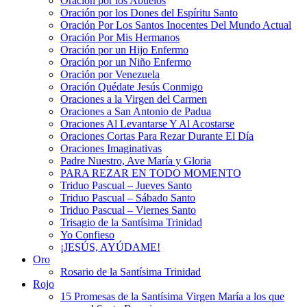
Oración por los Abuelos
Oración por los Dones del Espíritu Santo
Oración Por Los Santos Inocentes Del Mundo Actual
Oración Por Mis Hermanos
Oración por un Hijo Enfermo
Oración por un Niño Enfermo
Oración por Venezuela
Oración Quédate Jesús Conmigo
Oraciones a la Virgen del Carmen
Oraciones a San Antonio de Padua
Oraciones Al Levantarse Y Al Acostarse
Oraciones Cortas Para Rezar Durante El Día
Oraciones Imaginativas
Padre Nuestro, Ave María y Gloria
PARA REZAR EN TODO MOMENTO
Triduo Pascual – Jueves Santo
Triduo Pascual – Sábado Santo
Triduo Pascual – Viernes Santo
Trisagio de la Santísima Trinidad
Yo Confieso
¡JESÚS, AYÚDAME!
Oro
Rosario de la Santísima Trinidad
Rojo
15 Promesas de la Santísima Virgen María a los que