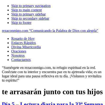
Skip to primary navigation
Skip to main content
Skip to primary sidebar
Skip to secondary sidebar
Skip to footer
rezaconmigo.com “Comunicando la Palabra de Dios con alegría”
Rosario de Hoy
Enlaces Rápidos
Divina Misericordia
Oraciones
Nosotros
Contactarnos
“Sumérgete en rezaconmigo.com, tu refugio espiritual en la red.
Conéctate con tu interior y encuentra paz en tu ajetreada vida; es un
lugar ideal para una pausa reflexiva en tu día. ¡Visítanos y revitaliza
tu espíritu!”
te arrasarán junto con tus hijos
Día 5 – Lectura diaria para la 33ª Semana