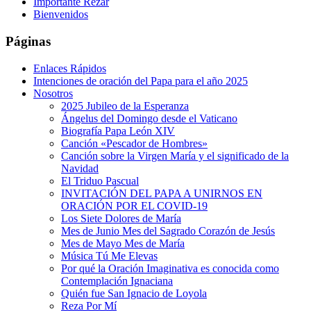
Importante Rezar
Bienvenidos
Páginas
Enlaces Rápidos
Intenciones de oración del Papa para el año 2025
Nosotros
2025 Jubileo de la Esperanza
Ángelus del Domingo desde el Vaticano
Biografía Papa León XIV
Canción «Pescador de Hombres»
Canción sobre la Virgen María y el significado de la
Navidad
El Triduo Pascual
INVITACIÓN DEL PAPA A UNIRNOS EN
ORACIÓN POR EL COVID-19
Los Siete Dolores de María
Mes de Junio Mes del Sagrado Corazón de Jesús
Mes de Mayo Mes de María
Música Tú Me Elevas
Por qué la Oración Imaginativa es conocida como
Contemplación Ignaciana
Quién fue San Ignacio de Loyola
Reza Por Mí