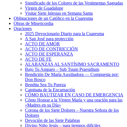
Significado de los Colores de las Vestimentas Sagradas
Virgen de Guadalupe
Visitar Siete Iglesias en Semana Santa
Obligaciones de un Católico en la Cuaresma
Obras de Misericordia
Oraciones
2025 Devocionario Diario para la Cuaresma
A San José para protección
ACTO DE AMOR
ACTO DE CONTRICCIÓN
ACTO DE ESPERANZA
ACTO DE FE
ALABANZAS AL SANTÍSIMO SACRAMENTO
Bajo Tu Amparo – Sub Tuum Praesidium
Bendición De María Auxiliadora — Compuesta por:
Don Bosco
Bendita Sea Tu Pureza
Caminata de la Encarnación
CÓMO BAUTIZAR EN CASO DE EMERGENCIA
Cómo Honrar a la Virgen María y una oración para las
«Madres en su Día»
Corona de los Siete Dolores – Nuestra Señora de los
Dolores
Devoción de las Siete Palabras
Divino Niño Jesús – para tiempos difíciles