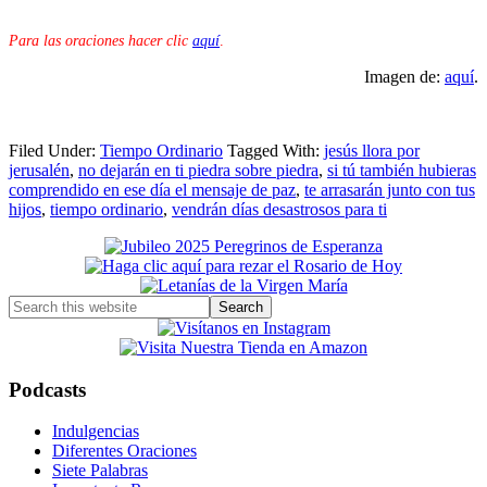
Para las oraciones hacer clic
aquí
.
Imagen de:
aquí
.
Filed Under:
Tiempo Ordinario
Tagged With:
jesús llora por
jerusalén
,
no dejarán en ti piedra sobre piedra
,
si tú también hubieras
comprendido en ese día el mensaje de paz
,
te arrasarán junto con tus
hijos
,
tiempo ordinario
,
vendrán días desastrosos para ti
Primary
Sidebar
Search
this
website
Podcasts
Indulgencias
Diferentes Oraciones
Siete Palabras