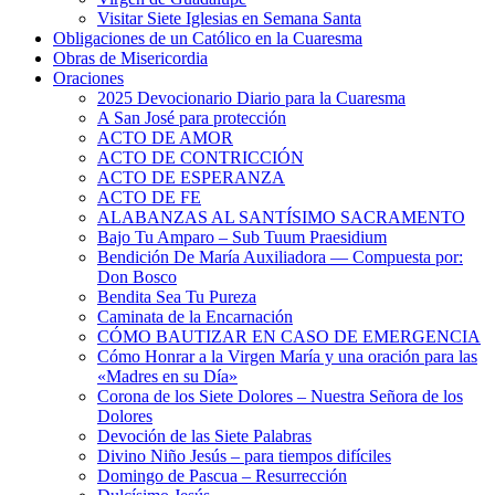
Visitar Siete Iglesias en Semana Santa
Obligaciones de un Católico en la Cuaresma
Obras de Misericordia
Oraciones
2025 Devocionario Diario para la Cuaresma
A San José para protección
ACTO DE AMOR
ACTO DE CONTRICCIÓN
ACTO DE ESPERANZA
ACTO DE FE
ALABANZAS AL SANTÍSIMO SACRAMENTO
Bajo Tu Amparo – Sub Tuum Praesidium
Bendición De María Auxiliadora — Compuesta por:
Don Bosco
Bendita Sea Tu Pureza
Caminata de la Encarnación
CÓMO BAUTIZAR EN CASO DE EMERGENCIA
Cómo Honrar a la Virgen María y una oración para las
«Madres en su Día»
Corona de los Siete Dolores – Nuestra Señora de los
Dolores
Devoción de las Siete Palabras
Divino Niño Jesús – para tiempos difíciles
Domingo de Pascua – Resurrección