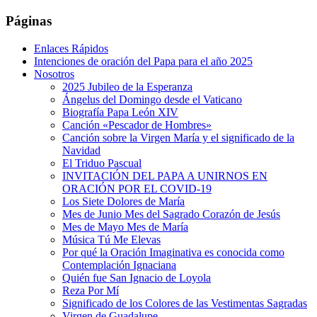
Páginas
Enlaces Rápidos
Intenciones de oración del Papa para el año 2025
Nosotros
2025 Jubileo de la Esperanza
Ángelus del Domingo desde el Vaticano
Biografía Papa León XIV
Canción «Pescador de Hombres»
Canción sobre la Virgen María y el significado de la
Navidad
El Triduo Pascual
INVITACIÓN DEL PAPA A UNIRNOS EN
ORACIÓN POR EL COVID-19
Los Siete Dolores de María
Mes de Junio Mes del Sagrado Corazón de Jesús
Mes de Mayo Mes de María
Música Tú Me Elevas
Por qué la Oración Imaginativa es conocida como
Contemplación Ignaciana
Quién fue San Ignacio de Loyola
Reza Por Mí
Significado de los Colores de las Vestimentas Sagradas
Virgen de Guadalupe