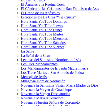
Dulcísimo Jesús
El Ángelus y la Regina Coeli
El Cántico de las Criaturas de San Francisco de Asís
El Credo de los Apóstoles
Estaciones De La Cruz “Vía Crucis”
Hora Santa YouTube Domingo
Hora Santa YouTube Jueves
Hora Santa YouTube Lunes
Hora Santa YouTube Martes
Hora Santa YouTube Miércoles
Hora Santa YouTube Sábados
Hora Santa YouTube Viernes
La Salve
La Señal de la Cruz
Letanías del Santísimo Nombre de Jesús
Los Diez Mandamientos
Los Mandamientos de la Santa Madre Iglesia
Los Trece Martes a San Antonio de Padua
Mensaje de Jesús
Milagrosa Hora de Adoración
Novena a la Santísima Virgen María Madre de Dios
Novena a la Virgen de Guadalupe
Novena a la Virgen Desatanudos
Novena a María Auxiliadora
Novena a Nuestra Señora de Coromoto