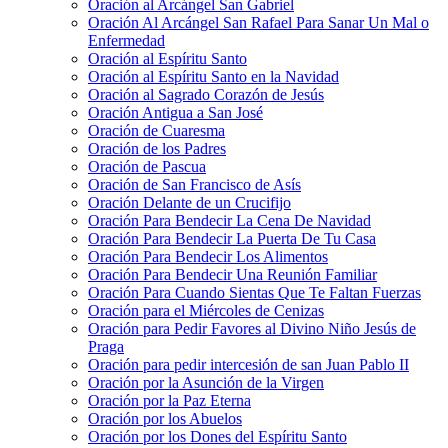
Oración al Arcángel San Gabriel
Oración Al Arcángel San Rafael Para Sanar Un Mal o
Enfermedad
Oración al Espíritu Santo
Oración al Espíritu Santo en la Navidad
Oración al Sagrado Corazón de Jesús
Oración Antigua a San José
Oración de Cuaresma
Oración de los Padres
Oración de Pascua
Oración de San Francisco de Asís
Oración Delante de un Crucifijo
Oración Para Bendecir La Cena De Navidad
Oración Para Bendecir La Puerta De Tu Casa
Oración Para Bendecir Los Alimentos
Oración Para Bendecir Una Reunión Familiar
Oración Para Cuando Sientas Que Te Faltan Fuerzas
Oración para el Miércoles de Cenizas
Oración para Pedir Favores al Divino Niño Jesús de
Praga
Oración para pedir intercesión de san Juan Pablo II
Oración por la Asunción de la Virgen
Oración por la Paz Eterna
Oración por los Abuelos
Oración por los Dones del Espíritu Santo