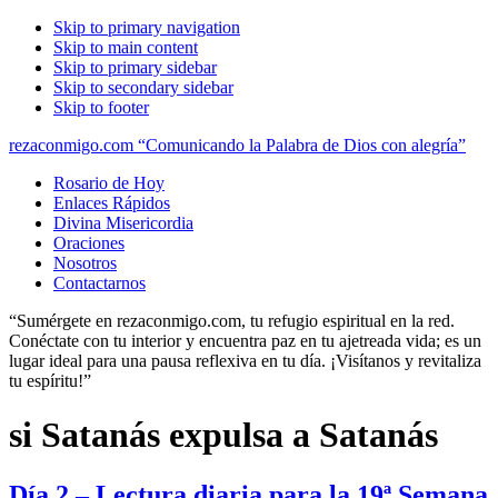
Skip to primary navigation
Skip to main content
Skip to primary sidebar
Skip to secondary sidebar
Skip to footer
rezaconmigo.com “Comunicando la Palabra de Dios con alegría”
Rosario de Hoy
Enlaces Rápidos
Divina Misericordia
Oraciones
Nosotros
Contactarnos
“Sumérgete en rezaconmigo.com, tu refugio espiritual en la red.
Conéctate con tu interior y encuentra paz en tu ajetreada vida; es un
lugar ideal para una pausa reflexiva en tu día. ¡Visítanos y revitaliza
tu espíritu!”
si Satanás expulsa a Satanás
Día 2 – Lectura diaria para la 19ª Semana