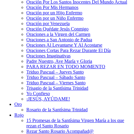
Oración Por Los Santos Inocentes Del Mundo Actual
Oración Por Mis Hermanos
Oración por un Hijo Enfermo
Oración por un Niño Enfermo
Oración por Venezuela
Oración Quédate Jesús Conmigo
Oraciones a la Virgen del Carmen
Oraciones a San Antonio de Padua
Oraciones Al Levantarse Y Al Acostarse
Oraciones Cortas Para Rezar Durante El Día
Oraciones Imaginativas
Padre Nuestro, Ave María y Gloria
PARA REZAR EN TODO MOMENTO
Triduo Pascual – Jueves Santo
Triduo Pascual – Sábado Santo
Triduo Pascual – Viernes Santo
Trisagio de la Santísima Trinidad
Yo Confieso
¡JESÚS, AYÚDAME!
Oro
Rosario de la Santísima Trinidad
Rojo
15 Promesas de la Santísima Virgen María a los que
rezan el Santo Rosario
Rezar Santo Rosario Acompañad@