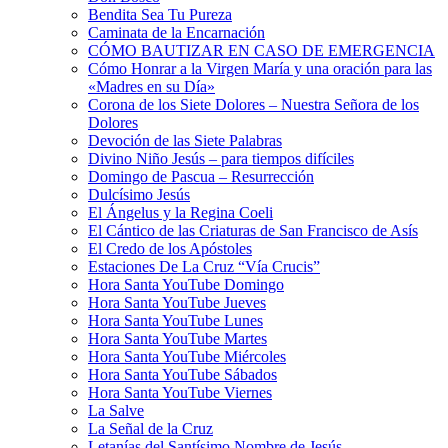
Bendita Sea Tu Pureza
Caminata de la Encarnación
CÓMO BAUTIZAR EN CASO DE EMERGENCIA
Cómo Honrar a la Virgen María y una oración para las
«Madres en su Día»
Corona de los Siete Dolores – Nuestra Señora de los
Dolores
Devoción de las Siete Palabras
Divino Niño Jesús – para tiempos difíciles
Domingo de Pascua – Resurrección
Dulcísimo Jesús
El Ángelus y la Regina Coeli
El Cántico de las Criaturas de San Francisco de Asís
El Credo de los Apóstoles
Estaciones De La Cruz “Vía Crucis”
Hora Santa YouTube Domingo
Hora Santa YouTube Jueves
Hora Santa YouTube Lunes
Hora Santa YouTube Martes
Hora Santa YouTube Miércoles
Hora Santa YouTube Sábados
Hora Santa YouTube Viernes
La Salve
La Señal de la Cruz
Letanías del Santísimo Nombre de Jesús