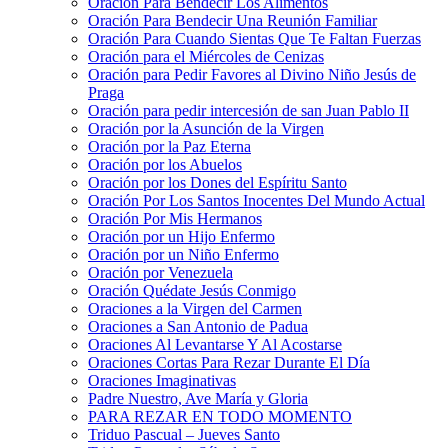
Oración Para Bendecir Los Alimentos
Oración Para Bendecir Una Reunión Familiar
Oración Para Cuando Sientas Que Te Faltan Fuerzas
Oración para el Miércoles de Cenizas
Oración para Pedir Favores al Divino Niño Jesús de
Praga
Oración para pedir intercesión de san Juan Pablo II
Oración por la Asunción de la Virgen
Oración por la Paz Eterna
Oración por los Abuelos
Oración por los Dones del Espíritu Santo
Oración Por Los Santos Inocentes Del Mundo Actual
Oración Por Mis Hermanos
Oración por un Hijo Enfermo
Oración por un Niño Enfermo
Oración por Venezuela
Oración Quédate Jesús Conmigo
Oraciones a la Virgen del Carmen
Oraciones a San Antonio de Padua
Oraciones Al Levantarse Y Al Acostarse
Oraciones Cortas Para Rezar Durante El Día
Oraciones Imaginativas
Padre Nuestro, Ave María y Gloria
PARA REZAR EN TODO MOMENTO
Triduo Pascual – Jueves Santo