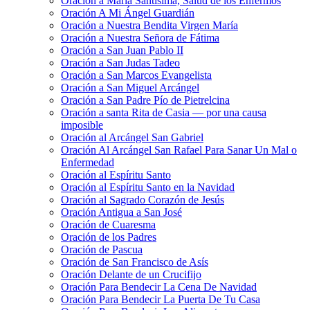
Oración a María Santísima, Salud de los Enfermos
Oración A Mi Ángel Guardián
Oración a Nuestra Bendita Virgen María
Oración a Nuestra Señora de Fátima
Oración a San Juan Pablo II
Oración a San Judas Tadeo
Oración a San Marcos Evangelista
Oración a San Miguel Arcángel
Oración a San Padre Pío de Pietrelcina
Oración a santa Rita de Casia — por una causa
imposible
Oración al Arcángel San Gabriel
Oración Al Arcángel San Rafael Para Sanar Un Mal o
Enfermedad
Oración al Espíritu Santo
Oración al Espíritu Santo en la Navidad
Oración al Sagrado Corazón de Jesús
Oración Antigua a San José
Oración de Cuaresma
Oración de los Padres
Oración de Pascua
Oración de San Francisco de Asís
Oración Delante de un Crucifijo
Oración Para Bendecir La Cena De Navidad
Oración Para Bendecir La Puerta De Tu Casa