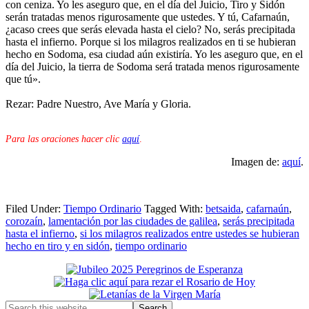
con ceniza. Yo les aseguro que, en el día del Juicio, Tiro y Sidón
serán tratadas menos rigurosamente que ustedes. Y tú, Cafarnaún,
¿acaso crees que serás elevada hasta el cielo? No, serás precipitada
hasta el infierno. Porque si los milagros realizados en ti se hubieran
hecho en Sodoma, esa ciudad aún existiría. Yo les aseguro que, en el
día del Juicio, la tierra de Sodoma será tratada menos rigurosamente
que tú».
Rezar: Padre Nuestro, Ave María y Gloria.
Para las oraciones hacer clic
aquí
.
Imagen de:
aquí
.
Filed Under:
Tiempo Ordinario
Tagged With:
betsaida
,
cafarnaún
,
corozaín
,
lamentación por las ciudades de galilea
,
serás precipitada
hasta el infierno
,
si los milagros realizados entre ustedes se hubieran
hecho en tiro y en sidón
,
tiempo ordinario
Primary
Sidebar
Search