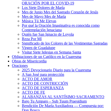
ORACIÓN POR EL COVID-19
Los Siete Dolores de María
Mes de Junio Mes del Sagrado Corazón de Jesús
Mes de Mayo Mes de María
Música Tú Me Elevas
Por qué la Oración Imaginativa es conocida como
Contemplación Ignaciana
Quién fue San Ignacio de Loyola
Reza Por Mí
Significado de los Colores de las Vestimentas Sagradas
Virgen de Guadalupe
Visitar Siete Iglesias en Semana Santa
Obligaciones de un Católico en la Cuaresma
Obras de Misericordia
Oraciones
2025 Devocionario Diario para la Cuaresma
A San José para protección
ACTO DE AMOR
ACTO DE CONTRICCIÓN
ACTO DE ESPERANZA
ACTO DE FE
ALABANZAS AL SANTÍSIMO SACRAMENTO
Bajo Tu Amparo – Sub Tuum Praesidium
Bendición De María Auxiliadora — Compuesta por:
Don Bosco