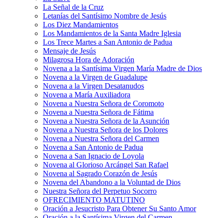
La Señal de la Cruz
Letanías del Santísimo Nombre de Jesús
Los Diez Mandamientos
Los Mandamientos de la Santa Madre Iglesia
Los Trece Martes a San Antonio de Padua
Mensaje de Jesús
Milagrosa Hora de Adoración
Novena a la Santísima Virgen María Madre de Dios
Novena a la Virgen de Guadalupe
Novena a la Virgen Desatanudos
Novena a María Auxiliadora
Novena a Nuestra Señora de Coromoto
Novena a Nuestra Señora de Fátima
Novena a Nuestra Señora de la Asunción
Novena a Nuestra Señora de los Dolores
Novena a Nuestra Señora del Carmen
Novena a San Antonio de Padua
Novena a San Ignacio de Loyola
Novena al Glorioso Arcángel San Rafael
Novena al Sagrado Corazón de Jesús
Novena del Abandono a la Voluntad de Dios
Nuestra Señora del Perpetuo Socorro
OFRECIMIENTO MATUTINO
Oración a Jesucristo Para Obtener Su Santo Amor
Oración a la Santísima Virgen del Carmen