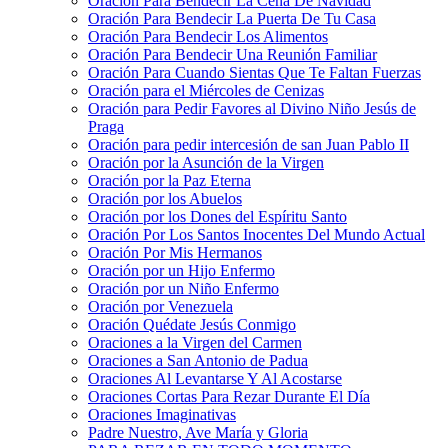
Oración Para Bendecir La Cena De Navidad
Oración Para Bendecir La Puerta De Tu Casa
Oración Para Bendecir Los Alimentos
Oración Para Bendecir Una Reunión Familiar
Oración Para Cuando Sientas Que Te Faltan Fuerzas
Oración para el Miércoles de Cenizas
Oración para Pedir Favores al Divino Niño Jesús de
Praga
Oración para pedir intercesión de san Juan Pablo II
Oración por la Asunción de la Virgen
Oración por la Paz Eterna
Oración por los Abuelos
Oración por los Dones del Espíritu Santo
Oración Por Los Santos Inocentes Del Mundo Actual
Oración Por Mis Hermanos
Oración por un Hijo Enfermo
Oración por un Niño Enfermo
Oración por Venezuela
Oración Quédate Jesús Conmigo
Oraciones a la Virgen del Carmen
Oraciones a San Antonio de Padua
Oraciones Al Levantarse Y Al Acostarse
Oraciones Cortas Para Rezar Durante El Día
Oraciones Imaginativas
Padre Nuestro, Ave María y Gloria