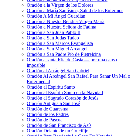
Oración a la Virgen de los Dolores
Oración a María Santísima, Salud de los Enfermos
Oración A Mi Ángel Guardián
Oración a Nuestra Bendita Virgen María
Oración a Nuestra Señora de Fátima
Oración a San Juan Pablo II
Oración a San Judas Tadeo
Oración a San Marcos Evangelista
Oración a San Miguel Arcángel
Oración a San Padre Pío de Pietrelcina
Oración a santa Rita de Casia — por una causa
imposible
Oración al Arcángel San Gabriel
Oración Al Arcángel San Rafael Para Sanar Un Mal o
Enfermedad
Oración al Espíritu Santo
Oración al Espíritu Santo en la Navidad
Oración al Sagrado Corazón de Jesús
Oración Antigua a San José
Oración de Cuaresma
Oración de los Padres
Oración de Pascua
Oración de San Francisco de Asís
Oración Delante de un Crucifijo