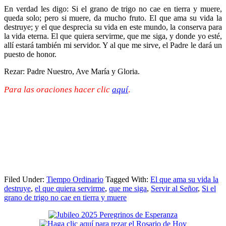
En verdad les digo: Si el grano de trigo no cae en tierra y muere,
queda solo; pero si muere, da mucho fruto. El que ama su vida la
destruye; y el que desprecia su vida en este mundo, la conserva para
la vida eterna. El que quiera servirme, que me siga, y donde yo esté,
allí estará también mi servidor. Y al que me sirve, el Padre le dará un
puesto de honor.
Rezar: Padre Nuestro, Ave María y Gloria.
Para las oraciones hacer clic
aquí
.
Filed Under:
Tiempo Ordinario
Tagged With:
El que ama su vida la
destruye
,
el que quiera servirme
,
que me siga
,
Servir al Señor
,
Si el
grano de trigo no cae en tierra y muere
Primary