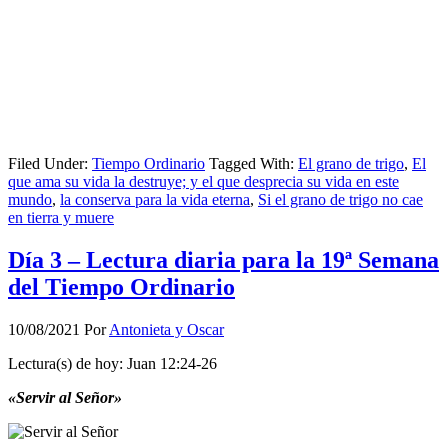
Filed Under:
Tiempo Ordinario
Tagged With:
El grano de trigo
,
El
que ama su vida la destruye; y el que desprecia su vida en este
mundo
,
la conserva para la vida eterna
,
Si el grano de trigo no cae
en tierra y muere
Día 3 – Lectura diaria para la 19ª Semana
del Tiempo Ordinario
10/08/2021
Por
Antonieta y Oscar
Lectura(s) de hoy: Juan 12:24-26
«Servir al Señor»