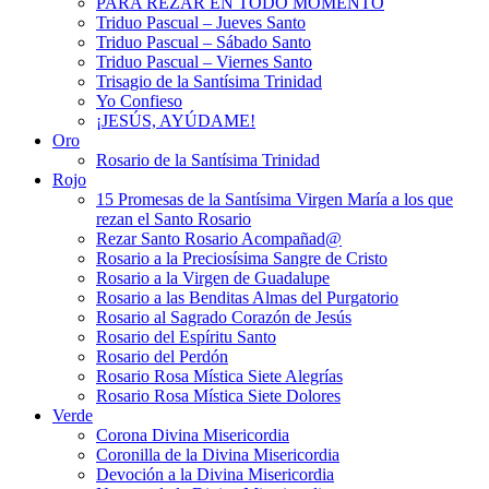
PARA REZAR EN TODO MOMENTO
Triduo Pascual – Jueves Santo
Triduo Pascual – Sábado Santo
Triduo Pascual – Viernes Santo
Trisagio de la Santísima Trinidad
Yo Confieso
¡JESÚS, AYÚDAME!
Oro
Rosario de la Santísima Trinidad
Rojo
15 Promesas de la Santísima Virgen María a los que
rezan el Santo Rosario
Rezar Santo Rosario Acompañad@
Rosario a la Preciosísima Sangre de Cristo
Rosario a la Virgen de Guadalupe
Rosario a las Benditas Almas del Purgatorio
Rosario al Sagrado Corazón de Jesús
Rosario del Espíritu Santo
Rosario del Perdón
Rosario Rosa Mística Siete Alegrías
Rosario Rosa Mística Siete Dolores
Verde
Corona Divina Misericordia
Coronilla de la Divina Misericordia
Devoción a la Divina Misericordia