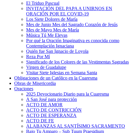
El Triduo Pascual
INVITACIÓN DEL PAPA A UNIRNOS EN
ORACIÓN POR EL COVID-19
Los Siete Dolores de María
Mes de Junio Mes del Sagrado Corazón de Jesús
Mes de Mayo Mes de María
Música Tú Me Elevas
Por qué la Oración Imaginativa es conocida como
Contemplación Ignaciana
Quién fue San Ignacio de Loyola
Reza Por Mí
Significado de los Colores de las Vestimentas Sagradas
Virgen de Guadalupe
Visitar Siete Iglesias en Semana Santa
Obligaciones de un Católico en la Cuaresma
Obras de Misericordia
Oraciones
2025 Devocionario Diario para la Cuaresma
A San José para protección
ACTO DE AMOR
ACTO DE CONTRICCIÓN
ACTO DE ESPERANZA
ACTO DE FE
ALABANZAS AL SANTÍSIMO SACRAMENTO
Bajo Tu Amparo – Sub Tuum Praesidium