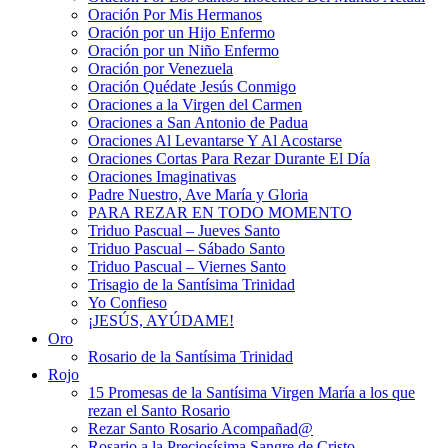
Oración Por Mis Hermanos
Oración por un Hijo Enfermo
Oración por un Niño Enfermo
Oración por Venezuela
Oración Quédate Jesús Conmigo
Oraciones a la Virgen del Carmen
Oraciones a San Antonio de Padua
Oraciones Al Levantarse Y Al Acostarse
Oraciones Cortas Para Rezar Durante El Día
Oraciones Imaginativas
Padre Nuestro, Ave María y Gloria
PARA REZAR EN TODO MOMENTO
Triduo Pascual – Jueves Santo
Triduo Pascual – Sábado Santo
Triduo Pascual – Viernes Santo
Trisagio de la Santísima Trinidad
Yo Confieso
¡JESÚS, AYÚDAME!
Oro
Rosario de la Santísima Trinidad
Rojo
15 Promesas de la Santísima Virgen María a los que
rezan el Santo Rosario
Rezar Santo Rosario Acompañad@
Rosario a la Preciosísima Sangre de Cristo