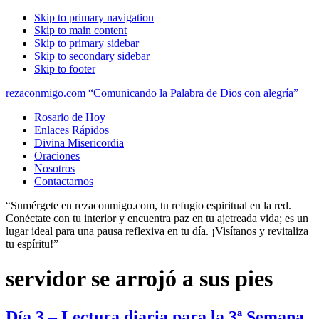
Skip to primary navigation
Skip to main content
Skip to primary sidebar
Skip to secondary sidebar
Skip to footer
rezaconmigo.com “Comunicando la Palabra de Dios con alegría”
Rosario de Hoy
Enlaces Rápidos
Divina Misericordia
Oraciones
Nosotros
Contactarnos
“Sumérgete en rezaconmigo.com, tu refugio espiritual en la red.
Conéctate con tu interior y encuentra paz en tu ajetreada vida; es un
lugar ideal para una pausa reflexiva en tu día. ¡Visítanos y revitaliza
tu espíritu!”
servidor se arrojó a sus pies
Día 3 – Lectura diaria para la 3ª Semana