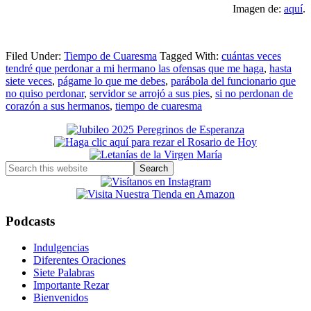
Imagen de:
aquí
.
Filed Under:
Tiempo de Cuaresma
Tagged With:
cuántas veces
tendré que perdonar a mi hermano las ofensas que me haga
,
hasta
siete veces
,
págame lo que me debes
,
parábola del funcionario que
no quiso perdonar
,
servidor se arrojó a sus pies
,
si no perdonan de
corazón a sus hermanos
,
tiempo de cuaresma
Primary
Sidebar
Search
this
website
Podcasts
Indulgencias
Diferentes Oraciones
Siete Palabras
Importante Rezar
Bienvenidos