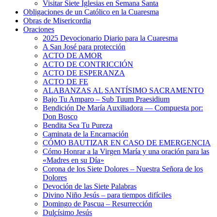
Visitar Siete Iglesias en Semana Santa
Obligaciones de un Católico en la Cuaresma
Obras de Misericordia
Oraciones
2025 Devocionario Diario para la Cuaresma
A San José para protección
ACTO DE AMOR
ACTO DE CONTRICCIÓN
ACTO DE ESPERANZA
ACTO DE FE
ALABANZAS AL SANTÍSIMO SACRAMENTO
Bajo Tu Amparo – Sub Tuum Praesidium
Bendición De María Auxiliadora — Compuesta por:
Don Bosco
Bendita Sea Tu Pureza
Caminata de la Encarnación
CÓMO BAUTIZAR EN CASO DE EMERGENCIA
Cómo Honrar a la Virgen María y una oración para las
«Madres en su Día»
Corona de los Siete Dolores – Nuestra Señora de los
Dolores
Devoción de las Siete Palabras
Divino Niño Jesús – para tiempos difíciles
Domingo de Pascua – Resurrección
Dulcísimo Jesús