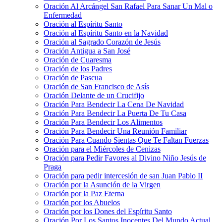
Oración Al Arcángel San Rafael Para Sanar Un Mal o
Enfermedad
Oración al Espíritu Santo
Oración al Espíritu Santo en la Navidad
Oración al Sagrado Corazón de Jesús
Oración Antigua a San José
Oración de Cuaresma
Oración de los Padres
Oración de Pascua
Oración de San Francisco de Asís
Oración Delante de un Crucifijo
Oración Para Bendecir La Cena De Navidad
Oración Para Bendecir La Puerta De Tu Casa
Oración Para Bendecir Los Alimentos
Oración Para Bendecir Una Reunión Familiar
Oración Para Cuando Sientas Que Te Faltan Fuerzas
Oración para el Miércoles de Cenizas
Oración para Pedir Favores al Divino Niño Jesús de
Praga
Oración para pedir intercesión de san Juan Pablo II
Oración por la Asunción de la Virgen
Oración por la Paz Eterna
Oración por los Abuelos
Oración por los Dones del Espíritu Santo
Oración Por Los Santos Inocentes Del Mundo Actual