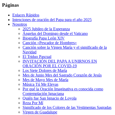
Páginas
Enlaces Rápidos
Intenciones de oración del Papa para el año 2025
Nosotros
2025 Jubileo de la Esperanza
Ángelus del Domingo desde el Vaticano
Biografía Papa León XIV
Canción «Pescador de Hombres»
Canción sobre la Virgen María y el significado de la
Navidad
El Triduo Pascual
INVITACIÓN DEL PAPA A UNIRNOS EN
ORACIÓN POR EL COVID-19
Los Siete Dolores de María
Mes de Junio Mes del Sagrado Corazón de Jesús
Mes de Mayo Mes de María
Música Tú Me Elevas
Por qué la Oración Imaginativa es conocida como
Contemplación Ignaciana
Quién fue San Ignacio de Loyola
Reza Por Mí
Significado de los Colores de las Vestimentas Sagradas
Virgen de Guadalupe