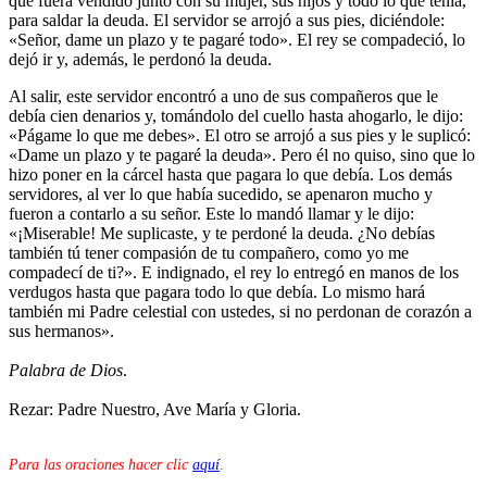
que fuera vendido junto con su mujer, sus hijos y todo lo que tenía,
para saldar la deuda. El servidor se arrojó a sus pies, diciéndole:
«Señor, dame un plazo y te pagaré todo». El rey se compadeció, lo
dejó ir y, además, le perdonó la deuda.
Al salir, este servidor encontró a uno de sus compañeros que le
debía cien denarios y, tomándolo del cuello hasta ahogarlo, le dijo:
«Págame lo que me debes». El otro se arrojó a sus pies y le suplicó:
«Dame un plazo y te pagaré la deuda». Pero él no quiso, sino que lo
hizo poner en la cárcel hasta que pagara lo que debía. Los demás
servidores, al ver lo que había sucedido, se apenaron mucho y
fueron a contarlo a su señor. Este lo mandó llamar y le dijo:
«¡Miserable! Me suplicaste, y te perdoné la deuda. ¿No debías
también tú tener compasión de tu compañero, como yo me
compadecí de ti?». E indignado, el rey lo entregó en manos de los
verdugos hasta que pagara todo lo que debía. Lo mismo hará
también mi Padre celestial con ustedes, si no perdonan de corazón a
sus hermanos».
Palabra de Dios
.
Rezar: Padre Nuestro, Ave María y Gloria.
Para las oraciones hacer clic
aquí
.