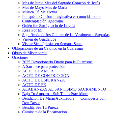
Mes de Junio Mes del Sagrado Corazón de Jesús
Mes de Mayo Mes de María
Música Tú Me Elevas
Por qué la Oración Imaginativa es conocida como
Contemplación Ignaciana
Quién fue San Ignacio de Loyola
Reza Por Mí
Significado de los Colores de las Vestimentas Sagradas
Virgen de Guadalupe
Visitar Siete Iglesias en Semana Santa
Obligaciones de un Católico en la Cuaresma
Obras de Misericordia
Oraciones
2025 Devocionario Diario para la Cuaresma
A San José para protección
ACTO DE AMOR
ACTO DE CONTRICCIÓN
ACTO DE ESPERANZA
ACTO DE FE
ALABANZAS AL SANTÍSIMO SACRAMENTO
Bajo Tu Amparo – Sub Tuum Praesidium
Bendición De María Auxiliadora — Compuesta por:
Don Bosco
Bendita Sea Tu Pureza
Caminata de la Encarnación