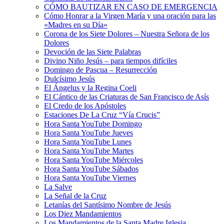
CÓMO BAUTIZAR EN CASO DE EMERGENCIA
Cómo Honrar a la Virgen María y una oración para las
«Madres en su Día»
Corona de los Siete Dolores – Nuestra Señora de los
Dolores
Devoción de las Siete Palabras
Divino Niño Jesús – para tiempos difíciles
Domingo de Pascua – Resurrección
Dulcísimo Jesús
El Ángelus y la Regina Coeli
El Cántico de las Criaturas de San Francisco de Asís
El Credo de los Apóstoles
Estaciones De La Cruz “Vía Crucis”
Hora Santa YouTube Domingo
Hora Santa YouTube Jueves
Hora Santa YouTube Lunes
Hora Santa YouTube Martes
Hora Santa YouTube Miércoles
Hora Santa YouTube Sábados
Hora Santa YouTube Viernes
La Salve
La Señal de la Cruz
Letanías del Santísimo Nombre de Jesús
Los Diez Mandamientos
Los Mandamientos de la Santa Madre Iglesia