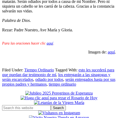
matarán. Serán odiados por todos a causa de mi Nombre. Pero ni
siquiera un cabello se les caerá de la cabeza. Gracias a la constancia
salvarán sus vidas.
Palabra de Dios
.
Rezar: Padre Nuestro, Ave María y Gloria.
Para las oraciones hacer clic
aquí
.
Imagen de:
aquí
.
Filed Under:
Tiempo Ordinario
Tagged With:
esto les sucederá para
que puedan dar testimonio de mí
,
los entregarán a las sinagogas y
serán encarcelados
,
odiado por todos
,
serán entregados hasta por sus
propios padres y hermanos
,
tiempo ordinario
Primary
Sidebar
Search
this
website