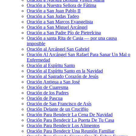
Oración a Nuestra Señora de Fátima
Oración a San Juan Pablo II
Oración a San Judas Tadeo
Oración a San Marcos Evangelista
Oración a San Miguel Arcángel
Oración a San Padre Pío de Pietrelcina
Oración a santa Rita de Casia — por una causa
imposible
Oración al Arcángel San Gabriel
Oración Al Arcángel San Rafael Para Sanar Un Mal o
Enfermedad
Oración al Espíritu Santo
Oración al Espíritu Santo en la Navidad
Oración al Sagrado Corazón de Jesús
Oración Antigua a San José
Oración de Cuaresma
Oración de los Padres
Oración de Pascua
Oración de San Francisco de Asís
Oración Delante de un Crucifijo
Oración Para Bendecir La Cena De Navidad
Oración Para Bendecir La Puerta De Tu Casa
Oración Para Bendecir Los Alimentos
Oración Para Bendecir Una Reunión Familiar