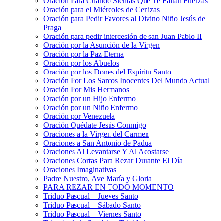
Oración Para Cuando Sientas Que Te Faltan Fuerzas
Oración para el Miércoles de Cenizas
Oración para Pedir Favores al Divino Niño Jesús de
Praga
Oración para pedir intercesión de san Juan Pablo II
Oración por la Asunción de la Virgen
Oración por la Paz Eterna
Oración por los Abuelos
Oración por los Dones del Espíritu Santo
Oración Por Los Santos Inocentes Del Mundo Actual
Oración Por Mis Hermanos
Oración por un Hijo Enfermo
Oración por un Niño Enfermo
Oración por Venezuela
Oración Quédate Jesús Conmigo
Oraciones a la Virgen del Carmen
Oraciones a San Antonio de Padua
Oraciones Al Levantarse Y Al Acostarse
Oraciones Cortas Para Rezar Durante El Día
Oraciones Imaginativas
Padre Nuestro, Ave María y Gloria
PARA REZAR EN TODO MOMENTO
Triduo Pascual – Jueves Santo
Triduo Pascual – Sábado Santo
Triduo Pascual – Viernes Santo