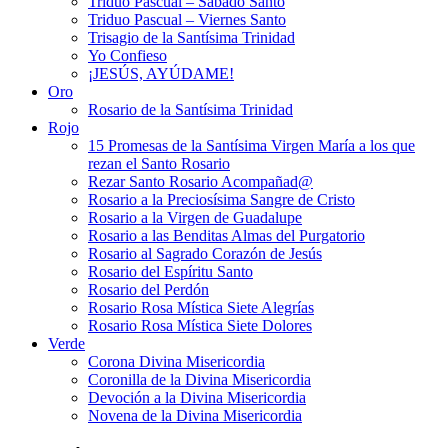
Triduo Pascual – Sábado Santo
Triduo Pascual – Viernes Santo
Trisagio de la Santísima Trinidad
Yo Confieso
¡JESÚS, AYÚDAME!
Oro
Rosario de la Santísima Trinidad
Rojo
15 Promesas de la Santísima Virgen María a los que
rezan el Santo Rosario
Rezar Santo Rosario Acompañad@
Rosario a la Preciosísima Sangre de Cristo
Rosario a la Virgen de Guadalupe
Rosario a las Benditas Almas del Purgatorio
Rosario al Sagrado Corazón de Jesús
Rosario del Espíritu Santo
Rosario del Perdón
Rosario Rosa Mística Siete Alegrías
Rosario Rosa Mística Siete Dolores
Verde
Corona Divina Misericordia
Coronilla de la Divina Misericordia
Devoción a la Divina Misericordia
Novena de la Divina Misericordia