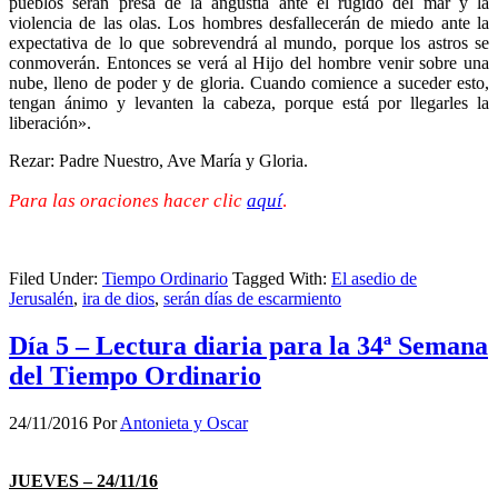
pueblos serán presa de la angustia ante el rugido del mar y la
violencia de las olas. Los hombres desfallecerán de miedo ante la
expectativa de lo que sobrevendrá al mundo, porque los astros se
conmoverán. Entonces se verá al Hijo del hombre venir sobre una
nube, lleno de poder y de gloria. Cuando comience a suceder esto,
tengan ánimo y levanten la cabeza, porque está por llegarles la
liberación».
Rezar: Padre Nuestro, Ave María y Gloria.
Para las oraciones hacer clic
aquí
.
Filed Under:
Tiempo Ordinario
Tagged With:
El asedio de
Jerusalén
,
ira de dios
,
serán días de escarmiento
Día 5 – Lectura diaria para la 34ª Semana
del Tiempo Ordinario
24/11/2016
Por
Antonieta y Oscar
JUEVES – 24/11/16