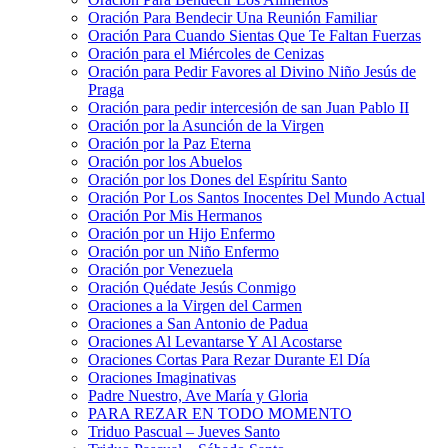
Oración Para Bendecir Una Reunión Familiar
Oración Para Cuando Sientas Que Te Faltan Fuerzas
Oración para el Miércoles de Cenizas
Oración para Pedir Favores al Divino Niño Jesús de
Praga
Oración para pedir intercesión de san Juan Pablo II
Oración por la Asunción de la Virgen
Oración por la Paz Eterna
Oración por los Abuelos
Oración por los Dones del Espíritu Santo
Oración Por Los Santos Inocentes Del Mundo Actual
Oración Por Mis Hermanos
Oración por un Hijo Enfermo
Oración por un Niño Enfermo
Oración por Venezuela
Oración Quédate Jesús Conmigo
Oraciones a la Virgen del Carmen
Oraciones a San Antonio de Padua
Oraciones Al Levantarse Y Al Acostarse
Oraciones Cortas Para Rezar Durante El Día
Oraciones Imaginativas
Padre Nuestro, Ave María y Gloria
PARA REZAR EN TODO MOMENTO
Triduo Pascual – Jueves Santo