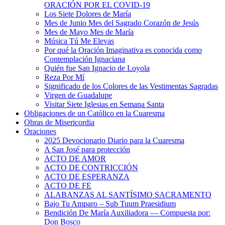
ORACIÓN POR EL COVID-19
Los Siete Dolores de María
Mes de Junio Mes del Sagrado Corazón de Jesús
Mes de Mayo Mes de María
Música Tú Me Elevas
Por qué la Oración Imaginativa es conocida como
Contemplación Ignaciana
Quién fue San Ignacio de Loyola
Reza Por Mí
Significado de los Colores de las Vestimentas Sagradas
Virgen de Guadalupe
Visitar Siete Iglesias en Semana Santa
Obligaciones de un Católico en la Cuaresma
Obras de Misericordia
Oraciones
2025 Devocionario Diario para la Cuaresma
A San José para protección
ACTO DE AMOR
ACTO DE CONTRICCIÓN
ACTO DE ESPERANZA
ACTO DE FE
ALABANZAS AL SANTÍSIMO SACRAMENTO
Bajo Tu Amparo – Sub Tuum Praesidium
Bendición De María Auxiliadora — Compuesta por:
Don Bosco