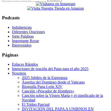
this
website
Podcasts
Indulgencias
Diferentes Oraciones
Siete Palabras
Importante Rezar
Bienvenidos
Páginas
Enlaces Rápidos
Intenciones de oración del Papa para el año 2025
Nosotros
2025 Jubileo de la Esperanza
Ángelus del Domingo desde el Vaticano
Biografía Papa León XIV
Canción «Pescador de Hombres»
Canción sobre la Virgen María y el significado de la
Navidad
El Triduo Pascual
INVITACIÓN DEL PAPA A UNIRNOS EN