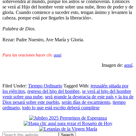
sobrevendrá al mundo, porque los astros se conmoverán. Entonces
se verá al Hijo del hombre venir sobre una nube, lleno de poder y de
gloria. Cuando comience a suceder esto, tengan ánimo y levanten la
cabeza, porque está por llegarles la liberación».
Palabra de Dios
.
Rezar: Padre Nuestro, Ave María y Gloria.
Para las oraciones hacer clic
aquí
.
Imagen de:
aquí
.
Filed Under:
Tiempo Ordinario
Tagged With:
jerusalén sitiada por
los ejércitos
,
regreso del hijo del hombre
,
se verá al hijo del hombre
venir sobre una nube
,
será grande la desgracia de este país y la ira de
Dios pesará sobre este pueblo
,
serán días de escarmiento
,
tiempo
ordinario
,
todo lo que está escrito deberá cumplirse
Primary
Sidebar
Search