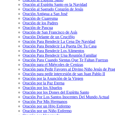
Oración al Espíritu Santo en la Navidad
Oración al Sagrado Corazón de Jesús
Oración Antigua a San José
Oración de Cuaresma
Oración de los Padres
Oración de Pascua
Oración de San Francisco de Asís
Oración Delante de un Crucifijo
Oración Para Bendecir La Cena De Navidad
Oración Para Bendecir La Puerta De Tu Casa
Oración Para Bendecir Los Alimentos
Oración Para Bendecir Una Reunión Familiar
Oración Para Cuando Sientas Que Te Faltan Fuerzas
Oración para el Miércoles de Cenizas
Oración para Pedir Favores al Divino Niño Jesús de Pra
Oración para pedir intercesión de san Juan Pablo II
Oración por la Asunción de la Virgen
Oración por la Paz Eterna
Oración por los Abuelos
Oración por los Dones del Espíritu Santo
Oración Por Los Santos Inocentes Del Mundo Actual
Oración Por Mis Hermanos
Oración por un Hijo Enfermo
Oración por un Niño Enfermo