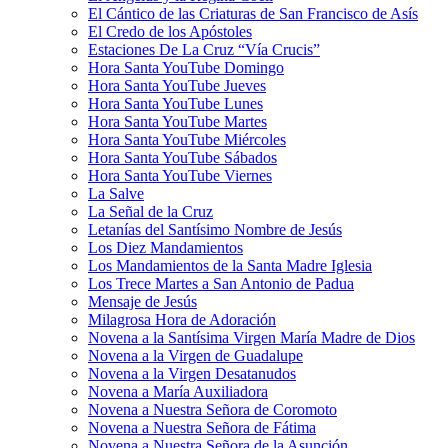
El Cántico de las Criaturas de San Francisco de Asís
El Credo de los Apóstoles
Estaciones De La Cruz “Vía Crucis”
Hora Santa YouTube Domingo
Hora Santa YouTube Jueves
Hora Santa YouTube Lunes
Hora Santa YouTube Martes
Hora Santa YouTube Miércoles
Hora Santa YouTube Sábados
Hora Santa YouTube Viernes
La Salve
La Señal de la Cruz
Letanías del Santísimo Nombre de Jesús
Los Diez Mandamientos
Los Mandamientos de la Santa Madre Iglesia
Los Trece Martes a San Antonio de Padua
Mensaje de Jesús
Milagrosa Hora de Adoración
Novena a la Santísima Virgen María Madre de Dios
Novena a la Virgen de Guadalupe
Novena a la Virgen Desatanudos
Novena a María Auxiliadora
Novena a Nuestra Señora de Coromoto
Novena a Nuestra Señora de Fátima
Novena a Nuestra Señora de la Asunción