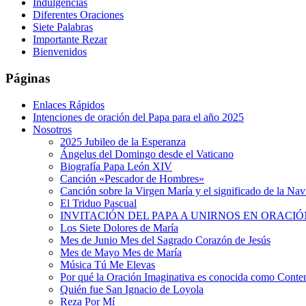
Indulgencias
Diferentes Oraciones
Siete Palabras
Importante Rezar
Bienvenidos
Páginas
Enlaces Rápidos
Intenciones de oración del Papa para el año 2025
Nosotros
2025 Jubileo de la Esperanza
Ángelus del Domingo desde el Vaticano
Biografía Papa León XIV
Canción «Pescador de Hombres»
Canción sobre la Virgen María y el significado de la Na
El Triduo Pascual
INVITACIÓN DEL PAPA A UNIRNOS EN ORACIÓ
Los Siete Dolores de María
Mes de Junio Mes del Sagrado Corazón de Jesús
Mes de Mayo Mes de María
Música Tú Me Elevas
Por qué la Oración Imaginativa es conocida como Conte
Quién fue San Ignacio de Loyola
Reza Por Mí