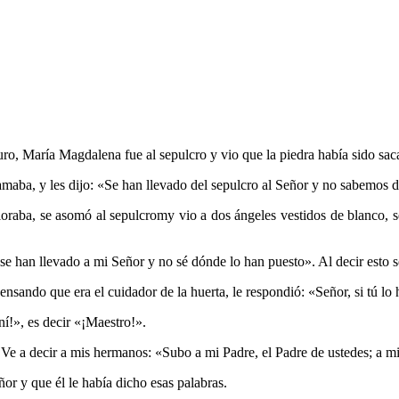
ro, María Magdalena fue al sepulcro y vio que la piedra había sido sac
amaba, y les dijo: «Se han llevado del sepulcro al Señor y no sabemos 
loraba, se asomó al sepulcromy vio a dos ángeles vestidos de blanco, s
se han llevado a mi Señor y no sé dónde lo han puesto». Al decir esto se 
ensando que era el cuidador de la huerta, le respondió: «Señor, si tú lo
ní!», es decir «¡Maestro!».
 Ve a decir a mis hermanos: «Subo a mi Padre, el Padre de ustedes; a mi
or y que él le había dicho esas palabras.