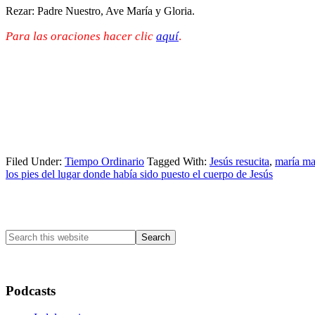
Rezar: Padre Nuestro, Ave María y Gloria.
Para las oraciones hacer clic
aquí
.
Filed Under:
Tiempo Ordinario
Tagged With:
Jesús resucita
,
maría ma
los pies del lugar donde había sido puesto el cuerpo de Jesús
Primary
Sidebar
Search
this
website
Podcasts