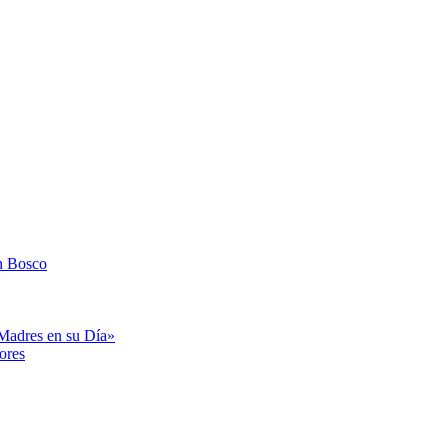
n Bosco
«Madres en su Día»
ores