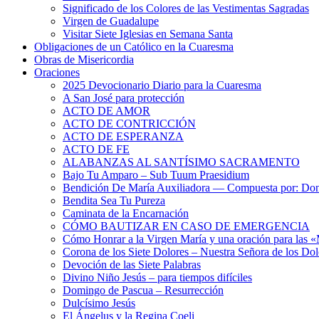
Significado de los Colores de las Vestimentas Sagradas
Virgen de Guadalupe
Visitar Siete Iglesias en Semana Santa
Obligaciones de un Católico en la Cuaresma
Obras de Misericordia
Oraciones
2025 Devocionario Diario para la Cuaresma
A San José para protección
ACTO DE AMOR
ACTO DE CONTRICCIÓN
ACTO DE ESPERANZA
ACTO DE FE
ALABANZAS AL SANTÍSIMO SACRAMENTO
Bajo Tu Amparo – Sub Tuum Praesidium
Bendición De María Auxiliadora — Compuesta por: Do
Bendita Sea Tu Pureza
Caminata de la Encarnación
CÓMO BAUTIZAR EN CASO DE EMERGENCIA
Cómo Honrar a la Virgen María y una oración para las 
Corona de los Siete Dolores – Nuestra Señora de los Dol
Devoción de las Siete Palabras
Divino Niño Jesús – para tiempos difíciles
Domingo de Pascua – Resurrección
Dulcísimo Jesús
El Ángelus y la Regina Coeli