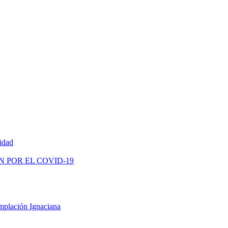
vidad
N POR EL COVID-19
mplación Ignaciana