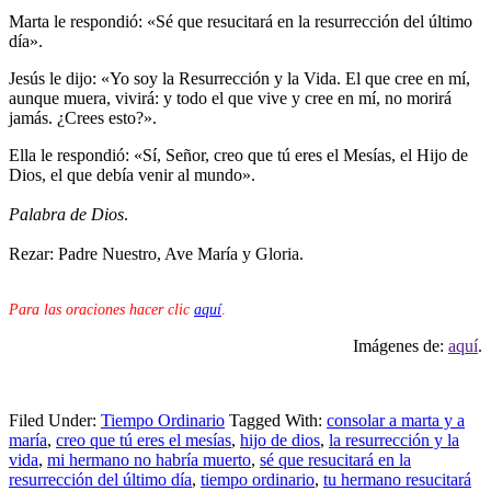
Marta le respondió: «Sé que resucitará en la resurrección del último
día».
Jesús le dijo: «Yo soy la Resurrección y la Vida. El que cree en mí,
aunque muera, vivirá: y todo el que vive y cree en mí, no morirá
jamás. ¿Crees esto?».
Ella le respondió: «Sí, Señor, creo que tú eres el Mesías, el Hijo de
Dios, el que debía venir al mundo».
Palabra de Dios
.
Rezar: Padre Nuestro, Ave María y Gloria.
Para las oraciones hacer clic
aquí
.
Imágenes de:
aquí
.
Filed Under:
Tiempo Ordinario
Tagged With:
consolar a marta y a
maría
,
creo que tú eres el mesías
,
hijo de dios
,
la resurrección y la
vida
,
mi hermano no habría muerto
,
sé que resucitará en la
resurrección del último día
,
tiempo ordinario
,
tu hermano resucitará