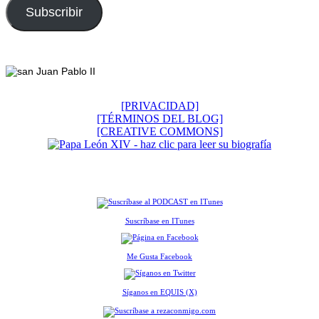
electrónico
Subscribir
Footer
[PRIVACIDAD]
[TÉRMINOS DEL BLOG]
[CREATIVE COMMONS]
Suscríbase en ITunes
Me Gusta Facebook
Síganos en EQUIS (X)