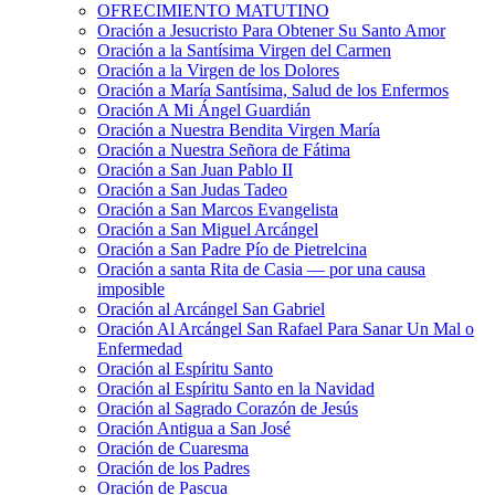
OFRECIMIENTO MATUTINO
Oración a Jesucristo Para Obtener Su Santo Amor
Oración a la Santísima Virgen del Carmen
Oración a la Virgen de los Dolores
Oración a María Santísima, Salud de los Enfermos
Oración A Mi Ángel Guardián
Oración a Nuestra Bendita Virgen María
Oración a Nuestra Señora de Fátima
Oración a San Juan Pablo II
Oración a San Judas Tadeo
Oración a San Marcos Evangelista
Oración a San Miguel Arcángel
Oración a San Padre Pío de Pietrelcina
Oración a santa Rita de Casia — por una causa
imposible
Oración al Arcángel San Gabriel
Oración Al Arcángel San Rafael Para Sanar Un Mal o
Enfermedad
Oración al Espíritu Santo
Oración al Espíritu Santo en la Navidad
Oración al Sagrado Corazón de Jesús
Oración Antigua a San José
Oración de Cuaresma
Oración de los Padres
Oración de Pascua