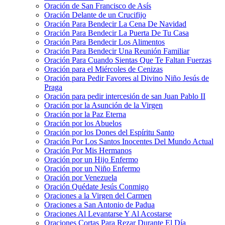
Oración de San Francisco de Asís
Oración Delante de un Crucifijo
Oración Para Bendecir La Cena De Navidad
Oración Para Bendecir La Puerta De Tu Casa
Oración Para Bendecir Los Alimentos
Oración Para Bendecir Una Reunión Familiar
Oración Para Cuando Sientas Que Te Faltan Fuerzas
Oración para el Miércoles de Cenizas
Oración para Pedir Favores al Divino Niño Jesús de
Praga
Oración para pedir intercesión de san Juan Pablo II
Oración por la Asunción de la Virgen
Oración por la Paz Eterna
Oración por los Abuelos
Oración por los Dones del Espíritu Santo
Oración Por Los Santos Inocentes Del Mundo Actual
Oración Por Mis Hermanos
Oración por un Hijo Enfermo
Oración por un Niño Enfermo
Oración por Venezuela
Oración Quédate Jesús Conmigo
Oraciones a la Virgen del Carmen
Oraciones a San Antonio de Padua
Oraciones Al Levantarse Y Al Acostarse
Oraciones Cortas Para Rezar Durante El Día