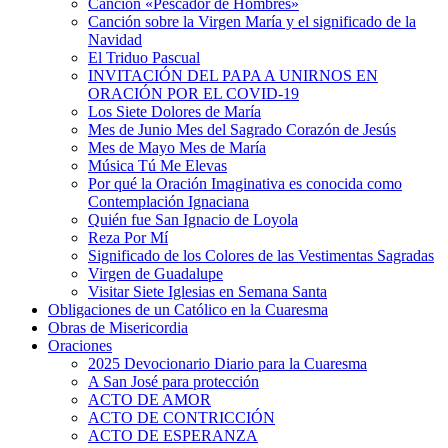
Canción «Pescador de Hombres»
Canción sobre la Virgen María y el significado de la
Navidad
El Triduo Pascual
INVITACIÓN DEL PAPA A UNIRNOS EN
ORACIÓN POR EL COVID-19
Los Siete Dolores de María
Mes de Junio Mes del Sagrado Corazón de Jesús
Mes de Mayo Mes de María
Música Tú Me Elevas
Por qué la Oración Imaginativa es conocida como
Contemplación Ignaciana
Quién fue San Ignacio de Loyola
Reza Por Mí
Significado de los Colores de las Vestimentas Sagradas
Virgen de Guadalupe
Visitar Siete Iglesias en Semana Santa
Obligaciones de un Católico en la Cuaresma
Obras de Misericordia
Oraciones
2025 Devocionario Diario para la Cuaresma
A San José para protección
ACTO DE AMOR
ACTO DE CONTRICCIÓN
ACTO DE ESPERANZA