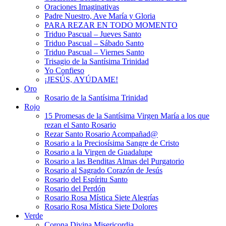
Oraciones Imaginativas
Padre Nuestro, Ave María y Gloria
PARA REZAR EN TODO MOMENTO
Triduo Pascual – Jueves Santo
Triduo Pascual – Sábado Santo
Triduo Pascual – Viernes Santo
Trisagio de la Santísima Trinidad
Yo Confieso
¡JESÚS, AYÚDAME!
Oro
Rosario de la Santísima Trinidad
Rojo
15 Promesas de la Santísima Virgen María a los que
rezan el Santo Rosario
Rezar Santo Rosario Acompañad@
Rosario a la Preciosísima Sangre de Cristo
Rosario a la Virgen de Guadalupe
Rosario a las Benditas Almas del Purgatorio
Rosario al Sagrado Corazón de Jesús
Rosario del Espíritu Santo
Rosario del Perdón
Rosario Rosa Mística Siete Alegrías
Rosario Rosa Mística Siete Dolores
Verde
Corona Divina Misericordia