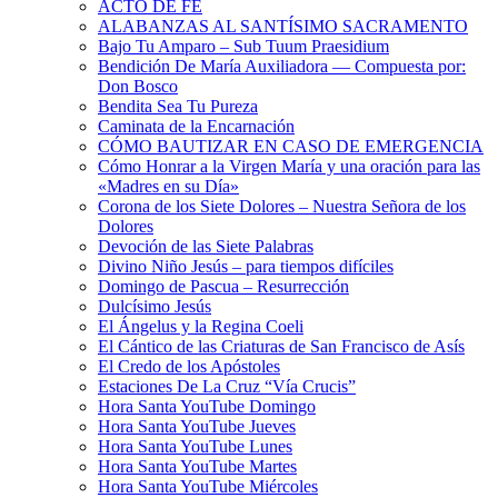
ACTO DE FE
ALABANZAS AL SANTÍSIMO SACRAMENTO
Bajo Tu Amparo – Sub Tuum Praesidium
Bendición De María Auxiliadora — Compuesta por:
Don Bosco
Bendita Sea Tu Pureza
Caminata de la Encarnación
CÓMO BAUTIZAR EN CASO DE EMERGENCIA
Cómo Honrar a la Virgen María y una oración para las
«Madres en su Día»
Corona de los Siete Dolores – Nuestra Señora de los
Dolores
Devoción de las Siete Palabras
Divino Niño Jesús – para tiempos difíciles
Domingo de Pascua – Resurrección
Dulcísimo Jesús
El Ángelus y la Regina Coeli
El Cántico de las Criaturas de San Francisco de Asís
El Credo de los Apóstoles
Estaciones De La Cruz “Vía Crucis”
Hora Santa YouTube Domingo
Hora Santa YouTube Jueves
Hora Santa YouTube Lunes
Hora Santa YouTube Martes
Hora Santa YouTube Miércoles