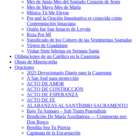
Mes de Junio Mes del Sagrado Corazón de Jesús
Mes de Mayo Mes de María
Música Tú Me Elevas
Por qué la Oración Imaginativa es conocida como
Contemplación Ignaciana
Quién fue San Ignacio de Loyola
Reza Por Mí
Significado de los Colores de las Vestimentas Sagradas
Virgen de Guadalupe
Visitar Siete Iglesias en Semana Santa
Obligaciones de un Católico en la Cuaresma
Obras de Misericordia
Oraciones
2025 Devocionario Diario para la Cuaresma
A San José para protección
ACTO DE AMOR
ACTO DE CONTRICCIÓN
ACTO DE ESPERANZA
ACTO DE FE
ALABANZAS AL SANTÍSIMO SACRAMENTO
Bajo Tu Amparo – Sub Tuum Praesidium
Bendición De María Auxiliadora — Compuesta por:
Don Bosco
Bendita Sea Tu Pureza
Caminata de la Encarnación