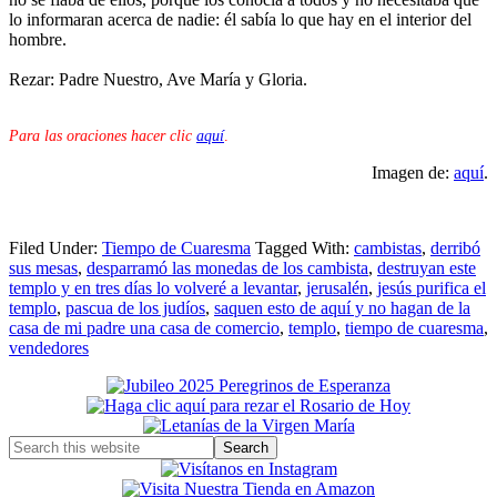
lo informaran acerca de nadie: él sabía lo que hay en el interior del
hombre.
Rezar: Padre Nuestro, Ave María y Gloria.
Para las oraciones hacer clic
aquí
.
Imagen de:
aquí
.
Filed Under:
Tiempo de Cuaresma
Tagged With:
cambistas
,
derribó
sus mesas
,
desparramó las monedas de los cambista
,
destruyan este
templo y en tres días lo volveré a levantar
,
jerusalén
,
jesús purifica el
templo
,
pascua de los judíos
,
saquen esto de aquí y no hagan de la
casa de mi padre una casa de comercio
,
templo
,
tiempo de cuaresma
,
vendedores
Primary
Sidebar
Search
this
website