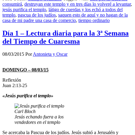
consumirá
,
destruyan este templo y en tres días lo volveré a levantar
,
jesús purifica el templo
,
látigo de cuerdas y los echó a todos del
templo
,
pascua de los judíos
,
saquen esto de aquí y no hagan de la
casa de mi padre una casa de comercio
,
tiempo ordinario
Día 1 – Lectura diaria para la 3ª Semana
del Tiempo de Cuaresma
08/03/2015
Por
Antonieta y Oscar
DOMINGO – 08/03/15
Reflexión
Juan 2:13-25
«Jesús purifica el templo»
Carl Bloch
Jesús echando fuera a los
vendedores en el templo
Se acercaba la Pascua de los judíos. Jesús subió a Jerusalén y