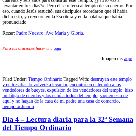
cuarenta y seis años para construir este Templo, ¿y tú lo vas a
levantar en tres días?». Pero él se refería al templo de su cuerpo. Por
eso, cuando Jesús resucitó, sus discípulos recordaron que él había
dicho esto, y creyeron en la Escritura y en la palabra que había
pronunciado.
Rezar:
Padre Nuestro, Ave María y Gloria
.
Para las oraciones hacer clic
aquí
.
Imagen de:
aquí
.
Filed Under:
Tiempo Ordinario
Tagged With:
destruyan este templo
y en tres días lo volveré a levantar
,
encontró en el templo a los
vendedores de bueyes
,
expulsión de los vendedores del templo
,
hizo
un látigo de cuerdas y los echó a todos del templo
,
saquen esto de
aquí y no hagan de la casa de mi padre una casa de comercio
,
tiempo ordinario
Día 4 – Lectura diaria para la 32ª Semana
del Tiempo Ordinario