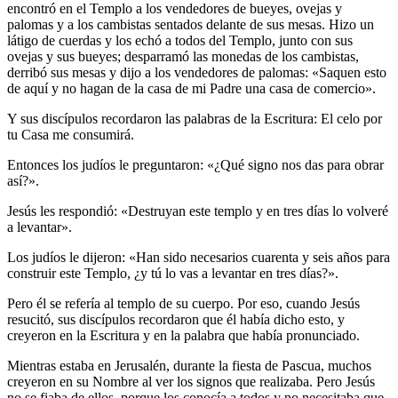
encontró en el Templo a los vendedores de bueyes, ovejas y
palomas y a los cambistas sentados delante de sus mesas. Hizo un
látigo de cuerdas y los echó a todos del Templo, junto con sus
ovejas y sus bueyes; desparramó las monedas de los cambistas,
derribó sus mesas y dijo a los vendedores de palomas: «Saquen esto
de aquí y no hagan de la casa de mi Padre una casa de comercio».
Y sus discípulos recordaron las palabras de la Escritura: El celo por
tu Casa me consumirá.
Entonces los judíos le preguntaron: «¿Qué signo nos das para obrar
así?».
Jesús les respondió: «Destruyan este templo y en tres días lo volveré
a levantar».
Los judíos le dijeron: «Han sido necesarios cuarenta y seis años para
construir este Templo, ¿y tú lo vas a levantar en tres días?».
Pero él se refería al templo de su cuerpo. Por eso, cuando Jesús
resucitó, sus discípulos recordaron que él había dicho esto, y
creyeron en la Escritura y en la palabra que había pronunciado.
Mientras estaba en Jerusalén, durante la fiesta de Pascua, muchos
creyeron en su Nombre al ver los signos que realizaba. Pero Jesús
no se fiaba de ellos, porque los conocía a todos y no necesitaba que