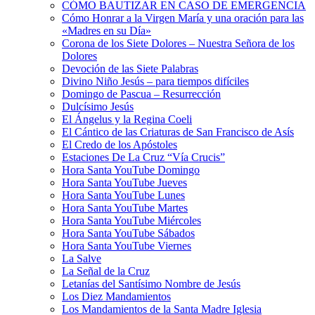
CÓMO BAUTIZAR EN CASO DE EMERGENCIA
Cómo Honrar a la Virgen María y una oración para las
«Madres en su Día»
Corona de los Siete Dolores – Nuestra Señora de los
Dolores
Devoción de las Siete Palabras
Divino Niño Jesús – para tiempos difíciles
Domingo de Pascua – Resurrección
Dulcísimo Jesús
El Ángelus y la Regina Coeli
El Cántico de las Criaturas de San Francisco de Asís
El Credo de los Apóstoles
Estaciones De La Cruz “Vía Crucis”
Hora Santa YouTube Domingo
Hora Santa YouTube Jueves
Hora Santa YouTube Lunes
Hora Santa YouTube Martes
Hora Santa YouTube Miércoles
Hora Santa YouTube Sábados
Hora Santa YouTube Viernes
La Salve
La Señal de la Cruz
Letanías del Santísimo Nombre de Jesús
Los Diez Mandamientos
Los Mandamientos de la Santa Madre Iglesia