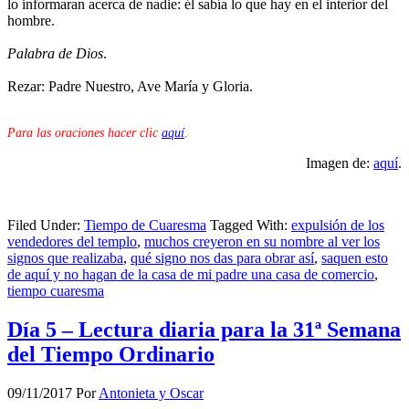
lo informaran acerca de nadie: él sabía lo que hay en el interior del
hombre.
Palabra de Dios
.
Rezar: Padre Nuestro, Ave María y Gloria.
Para las oraciones hacer clic
aquí
.
Imagen de:
aquí
.
Filed Under:
Tiempo de Cuaresma
Tagged With:
expulsión de los
vendedores del templo
,
muchos creyeron en su nombre al ver los
signos que realizaba
,
qué signo nos das para obrar así
,
saquen esto
de aquí y no hagan de la casa de mi padre una casa de comercio
,
tiempo cuaresma
Día 5 – Lectura diaria para la 31ª Semana
del Tiempo Ordinario
09/11/2017
Por
Antonieta y Oscar