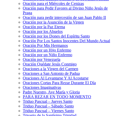
Oración para el Miércoles de Cenizas
Oración para Pedir Favores al Divino Niño Jesús de
Praga
Oración para pedir intercesión de san Juan Pablo II
Oración por la Asunción de la Virgen
Oración por la Paz Eterna
Oración por los Abuelos
Oración por los Dones del Espíritu Santo
Oración Por Los Santos Inocentes Del Mundo Actual
Oración Por Mis Hermanos
Oración por un Hijo Enfermo
Oración por un Niño Enfermo
Oración por Venezuela
Oración Quédate Jesús Conmigo
Oraciones a la Virgen del Carmen
Oraciones a San Antonio de Padua
Oraciones Al Levantarse Y Al Acostarse
Oraciones Cortas Para Rezar Durante El Día
Oraciones Imaginativas
Padre Nuestro, Ave María y Gloria
PARA REZAR EN TODO MOMENTO
Triduo Pascual – Jueves Santo
Triduo Pascual – Sábado Santo
Triduo Pascual – Viernes Santo
Trisagio de la Santísima Trinidad