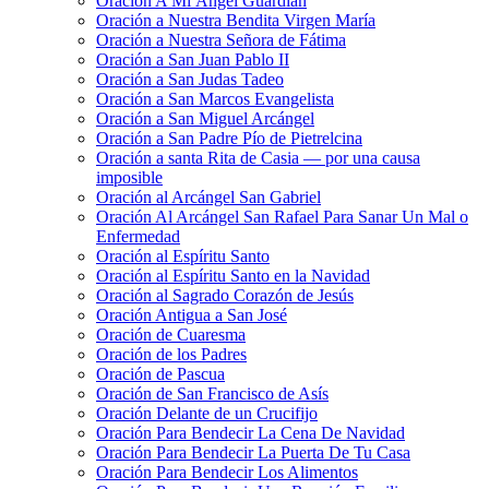
Oración A Mi Ángel Guardián
Oración a Nuestra Bendita Virgen María
Oración a Nuestra Señora de Fátima
Oración a San Juan Pablo II
Oración a San Judas Tadeo
Oración a San Marcos Evangelista
Oración a San Miguel Arcángel
Oración a San Padre Pío de Pietrelcina
Oración a santa Rita de Casia — por una causa
imposible
Oración al Arcángel San Gabriel
Oración Al Arcángel San Rafael Para Sanar Un Mal o
Enfermedad
Oración al Espíritu Santo
Oración al Espíritu Santo en la Navidad
Oración al Sagrado Corazón de Jesús
Oración Antigua a San José
Oración de Cuaresma
Oración de los Padres
Oración de Pascua
Oración de San Francisco de Asís
Oración Delante de un Crucifijo
Oración Para Bendecir La Cena De Navidad
Oración Para Bendecir La Puerta De Tu Casa
Oración Para Bendecir Los Alimentos