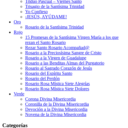
Triduo Pascual – Viernes Santo
Trisagio de la Santísima Trinidad
Yo Confieso
¡JESÚS, AYÚDAME!
Oro
Rosario de la Santísima Trinidad
Rojo
15 Promesas de la Santísima Virgen María a los que
rezan el Santo Rosario
Rezar Santo Rosario Acompañad@
Rosario a la Preciosísima Sangre de Cristo
Rosario a la Virgen de Guadalupe
Rosario a las Benditas Almas del Purgatorio
Rosario al Sagrado Corazón de Jesús
Rosario del Espíritu Santo
Rosario del Perdón
Rosario Rosa Mística Siete Alegrías
Rosario Rosa Mística Siete Dolores
Verde
Corona Divina Misericordia
Coronilla de la Divina Misericordia
Devoción a la Divina Misericordia
Novena de la Divina Misericordia
Categorías