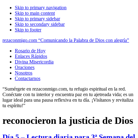
Skip to primary navigation
Skip to main content
Skip to primary sidebar
Skip to secondary sidebar
Skip to footer
rezaconmigo.com “Comunicando la Palabra de Dios con alegría”
Rosario de Hoy
Enlaces Rápidos
Divina Misericordia
Oraciones
Nosotros
Contactarnos
“Sumérgete en rezaconmigo.com, tu refugio espiritual en la red.
Conéctate con tu interior y encuentra paz en tu ajetreada vida; es un
lugar ideal para una pausa reflexiva en tu día. ¡Visítanos y revitaliza
tu espíritu!”
reconocieron la justicia de Dios
Día 5 – Lectura diaria para 3ª Semana del