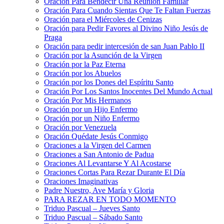
Oración Para Bendecir Una Reunión Familiar
Oración Para Cuando Sientas Que Te Faltan Fuerzas
Oración para el Miércoles de Cenizas
Oración para Pedir Favores al Divino Niño Jesús de
Praga
Oración para pedir intercesión de san Juan Pablo II
Oración por la Asunción de la Virgen
Oración por la Paz Eterna
Oración por los Abuelos
Oración por los Dones del Espíritu Santo
Oración Por Los Santos Inocentes Del Mundo Actual
Oración Por Mis Hermanos
Oración por un Hijo Enfermo
Oración por un Niño Enfermo
Oración por Venezuela
Oración Quédate Jesús Conmigo
Oraciones a la Virgen del Carmen
Oraciones a San Antonio de Padua
Oraciones Al Levantarse Y Al Acostarse
Oraciones Cortas Para Rezar Durante El Día
Oraciones Imaginativas
Padre Nuestro, Ave María y Gloria
PARA REZAR EN TODO MOMENTO
Triduo Pascual – Jueves Santo
Triduo Pascual – Sábado Santo