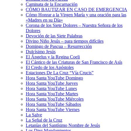
Caminata de la Encarnación
CÓMO BAUTIZAR EN CASO DE EMERGENCIA
Cómo Honrar a la Virgen María y una oración para las
«Madres en su Día»
Corona de los Siete Dolores – Nuestra Señora de los
Dolores
Devoción de las Siete Palabras
Divino Niño Jesús – para tiempos difíciles
Domingo de Pascua – Resurrección
Dulcísimo Jesús
El Ángelus y la Regina Coeli
El Cántico de las Criaturas de San Francisco de Asís
El Credo de los Apóstoles
Estaciones De La Cruz “Vía Crucis”
Hora Santa YouTube Domingo
Hora Santa YouTube Jueves
Hora Santa YouTube Lunes
Hora Santa YouTube Martes
Hora Santa YouTube Miércoles
Hora Santa YouTube Sábados
Hora Santa YouTube Viernes
La Salve
La Señal de la Cruz
Letanías del Santísimo Nombre de Jesús
Los Diez Mandamientos