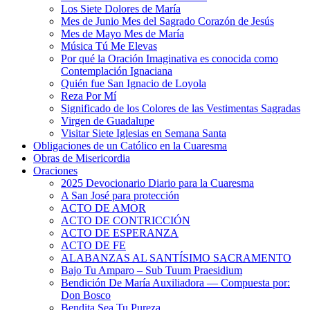
Los Siete Dolores de María
Mes de Junio Mes del Sagrado Corazón de Jesús
Mes de Mayo Mes de María
Música Tú Me Elevas
Por qué la Oración Imaginativa es conocida como
Contemplación Ignaciana
Quién fue San Ignacio de Loyola
Reza Por Mí
Significado de los Colores de las Vestimentas Sagradas
Virgen de Guadalupe
Visitar Siete Iglesias en Semana Santa
Obligaciones de un Católico en la Cuaresma
Obras de Misericordia
Oraciones
2025 Devocionario Diario para la Cuaresma
A San José para protección
ACTO DE AMOR
ACTO DE CONTRICCIÓN
ACTO DE ESPERANZA
ACTO DE FE
ALABANZAS AL SANTÍSIMO SACRAMENTO
Bajo Tu Amparo – Sub Tuum Praesidium
Bendición De María Auxiliadora — Compuesta por:
Don Bosco
Bendita Sea Tu Pureza