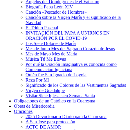
Ángelus del Domingo desde el Vaticano
Biografía Papa León XIV
Canción «Pescador de Hombres»
Canción sobre la Virgen María y el significado de la
Navidad
El Triduo Pascual
INVITACIÓN DEL PAPA A UNIRNOS EN
ORACIÓN POR EL COVID-19
Los Siete Dolores de María
Mes de Junio Mes del Sagrado Corazón de Jesús
Mes de Mayo Mes de María
Música Tú Me Elevas
Por qué la Oración Imaginativa es conocida como
Contemplación Ignaciana
Quién fue San Ignacio de Loyola
Reza Por Mí
Significado de los Colores de las Vestimentas Sagradas
Virgen de Guadalupe
Visitar Siete Iglesias en Semana Santa
Obligaciones de un Católico en la Cuaresma
Obras de Misericordia
Oraciones
2025 Devocionario Diario para la Cuaresma
A San José para protección
ACTO DE AMOR