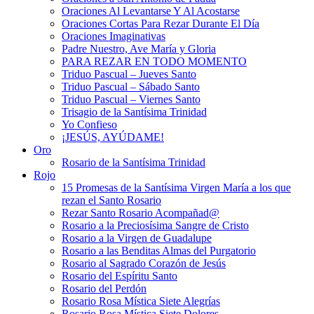
Oraciones Al Levantarse Y Al Acostarse
Oraciones Cortas Para Rezar Durante El Día
Oraciones Imaginativas
Padre Nuestro, Ave María y Gloria
PARA REZAR EN TODO MOMENTO
Triduo Pascual – Jueves Santo
Triduo Pascual – Sábado Santo
Triduo Pascual – Viernes Santo
Trisagio de la Santísima Trinidad
Yo Confieso
¡JESÚS, AYÚDAME!
Oro
Rosario de la Santísima Trinidad
Rojo
15 Promesas de la Santísima Virgen María a los que
rezan el Santo Rosario
Rezar Santo Rosario Acompañad@
Rosario a la Preciosísima Sangre de Cristo
Rosario a la Virgen de Guadalupe
Rosario a las Benditas Almas del Purgatorio
Rosario al Sagrado Corazón de Jesús
Rosario del Espíritu Santo
Rosario del Perdón
Rosario Rosa Mística Siete Alegrías
Rosario Rosa Mística Siete Dolores