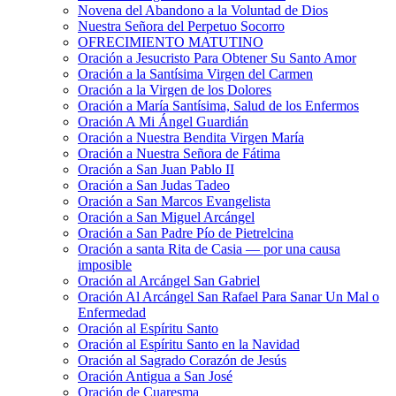
Novena del Abandono a la Voluntad de Dios
Nuestra Señora del Perpetuo Socorro
OFRECIMIENTO MATUTINO
Oración a Jesucristo Para Obtener Su Santo Amor
Oración a la Santísima Virgen del Carmen
Oración a la Virgen de los Dolores
Oración a María Santísima, Salud de los Enfermos
Oración A Mi Ángel Guardián
Oración a Nuestra Bendita Virgen María
Oración a Nuestra Señora de Fátima
Oración a San Juan Pablo II
Oración a San Judas Tadeo
Oración a San Marcos Evangelista
Oración a San Miguel Arcángel
Oración a San Padre Pío de Pietrelcina
Oración a santa Rita de Casia — por una causa
imposible
Oración al Arcángel San Gabriel
Oración Al Arcángel San Rafael Para Sanar Un Mal o
Enfermedad
Oración al Espíritu Santo
Oración al Espíritu Santo en la Navidad
Oración al Sagrado Corazón de Jesús
Oración Antigua a San José
Oración de Cuaresma