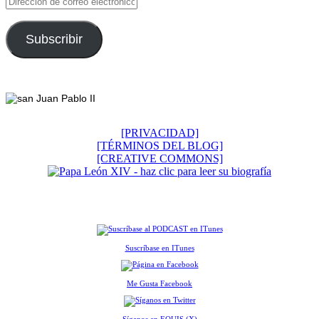
de
correo
electrónico
Subscribir
Footer
[PRIVACIDAD]
[TÉRMINOS DEL BLOG]
[CREATIVE COMMONS]
Suscríbase en ITunes
Me Gusta Facebook