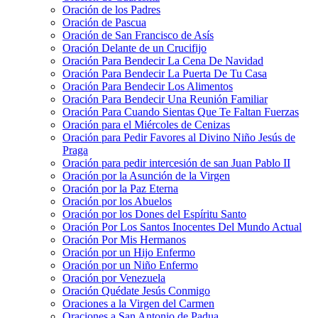
Oración de los Padres
Oración de Pascua
Oración de San Francisco de Asís
Oración Delante de un Crucifijo
Oración Para Bendecir La Cena De Navidad
Oración Para Bendecir La Puerta De Tu Casa
Oración Para Bendecir Los Alimentos
Oración Para Bendecir Una Reunión Familiar
Oración Para Cuando Sientas Que Te Faltan Fuerzas
Oración para el Miércoles de Cenizas
Oración para Pedir Favores al Divino Niño Jesús de
Praga
Oración para pedir intercesión de san Juan Pablo II
Oración por la Asunción de la Virgen
Oración por la Paz Eterna
Oración por los Abuelos
Oración por los Dones del Espíritu Santo
Oración Por Los Santos Inocentes Del Mundo Actual
Oración Por Mis Hermanos
Oración por un Hijo Enfermo
Oración por un Niño Enfermo
Oración por Venezuela
Oración Quédate Jesús Conmigo
Oraciones a la Virgen del Carmen
Oraciones a San Antonio de Padua