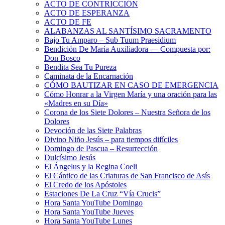
ACTO DE CONTRICCIÓN
ACTO DE ESPERANZA
ACTO DE FE
ALABANZAS AL SANTÍSIMO SACRAMENTO
Bajo Tu Amparo – Sub Tuum Praesidium
Bendición De María Auxiliadora — Compuesta por:
Don Bosco
Bendita Sea Tu Pureza
Caminata de la Encarnación
CÓMO BAUTIZAR EN CASO DE EMERGENCIA
Cómo Honrar a la Virgen María y una oración para las
«Madres en su Día»
Corona de los Siete Dolores – Nuestra Señora de los
Dolores
Devoción de las Siete Palabras
Divino Niño Jesús – para tiempos difíciles
Domingo de Pascua – Resurrección
Dulcísimo Jesús
El Ángelus y la Regina Coeli
El Cántico de las Criaturas de San Francisco de Asís
El Credo de los Apóstoles
Estaciones De La Cruz “Vía Crucis”
Hora Santa YouTube Domingo
Hora Santa YouTube Jueves
Hora Santa YouTube Lunes