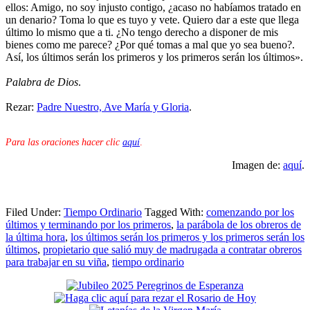
ellos: Amigo, no soy injusto contigo, ¿acaso no habíamos tratado en
un denario? Toma lo que es tuyo y vete. Quiero dar a este que llega
último lo mismo que a ti. ¿No tengo derecho a disponer de mis
bienes como me parece? ¿Por qué tomas a mal que yo sea bueno?.
Así, los últimos serán los primeros y los primeros serán los últimos».
Palabra de Dios
.
Rezar:
Padre Nuestro, Ave María y Gloria
.
Para las oraciones hacer clic
aquí
.
Imagen de:
aquí
.
Filed Under:
Tiempo Ordinario
Tagged With:
comenzando por los
últimos y terminando por los primeros
,
la parábola de los obreros de
la última hora
,
los últimos serán los primeros y los primeros serán los
últimos
,
propietario que salió muy de madrugada a contratar obreros
para trabajar en su viña
,
tiempo ordinario
Primary
Sidebar