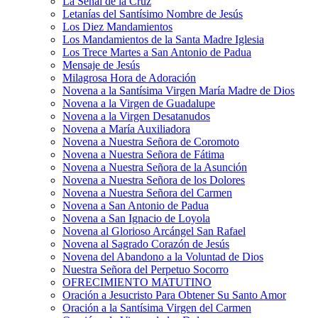
La Señal de la Cruz
Letanías del Santísimo Nombre de Jesús
Los Diez Mandamientos
Los Mandamientos de la Santa Madre Iglesia
Los Trece Martes a San Antonio de Padua
Mensaje de Jesús
Milagrosa Hora de Adoración
Novena a la Santísima Virgen María Madre de Dios
Novena a la Virgen de Guadalupe
Novena a la Virgen Desatanudos
Novena a María Auxiliadora
Novena a Nuestra Señora de Coromoto
Novena a Nuestra Señora de Fátima
Novena a Nuestra Señora de la Asunción
Novena a Nuestra Señora de los Dolores
Novena a Nuestra Señora del Carmen
Novena a San Antonio de Padua
Novena a San Ignacio de Loyola
Novena al Glorioso Arcángel San Rafael
Novena al Sagrado Corazón de Jesús
Novena del Abandono a la Voluntad de Dios
Nuestra Señora del Perpetuo Socorro
OFRECIMIENTO MATUTINO
Oración a Jesucristo Para Obtener Su Santo Amor
Oración a la Santísima Virgen del Carmen