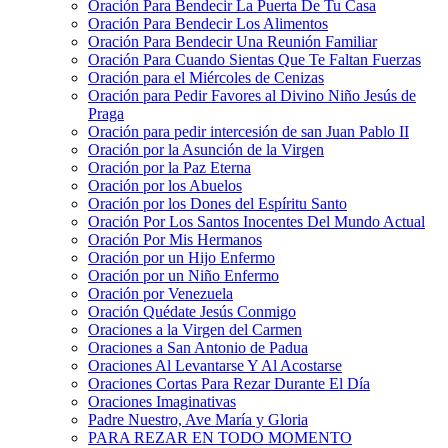
Oración Para Bendecir La Puerta De Tu Casa
Oración Para Bendecir Los Alimentos
Oración Para Bendecir Una Reunión Familiar
Oración Para Cuando Sientas Que Te Faltan Fuerzas
Oración para el Miércoles de Cenizas
Oración para Pedir Favores al Divino Niño Jesús de
Praga
Oración para pedir intercesión de san Juan Pablo II
Oración por la Asunción de la Virgen
Oración por la Paz Eterna
Oración por los Abuelos
Oración por los Dones del Espíritu Santo
Oración Por Los Santos Inocentes Del Mundo Actual
Oración Por Mis Hermanos
Oración por un Hijo Enfermo
Oración por un Niño Enfermo
Oración por Venezuela
Oración Quédate Jesús Conmigo
Oraciones a la Virgen del Carmen
Oraciones a San Antonio de Padua
Oraciones Al Levantarse Y Al Acostarse
Oraciones Cortas Para Rezar Durante El Día
Oraciones Imaginativas
Padre Nuestro, Ave María y Gloria
PARA REZAR EN TODO MOMENTO