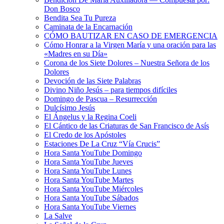
Don Bosco
Bendita Sea Tu Pureza
Caminata de la Encarnación
CÓMO BAUTIZAR EN CASO DE EMERGENCIA
Cómo Honrar a la Virgen María y una oración para las
«Madres en su Día»
Corona de los Siete Dolores – Nuestra Señora de los
Dolores
Devoción de las Siete Palabras
Divino Niño Jesús – para tiempos difíciles
Domingo de Pascua – Resurrección
Dulcísimo Jesús
El Ángelus y la Regina Coeli
El Cántico de las Criaturas de San Francisco de Asís
El Credo de los Apóstoles
Estaciones De La Cruz “Vía Crucis”
Hora Santa YouTube Domingo
Hora Santa YouTube Jueves
Hora Santa YouTube Lunes
Hora Santa YouTube Martes
Hora Santa YouTube Miércoles
Hora Santa YouTube Sábados
Hora Santa YouTube Viernes
La Salve