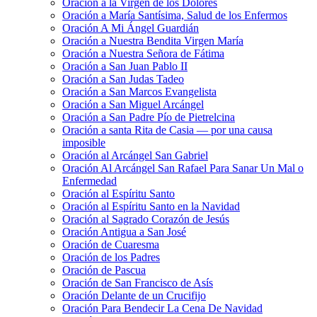
Oración a la Virgen de los Dolores
Oración a María Santísima, Salud de los Enfermos
Oración A Mi Ángel Guardián
Oración a Nuestra Bendita Virgen María
Oración a Nuestra Señora de Fátima
Oración a San Juan Pablo II
Oración a San Judas Tadeo
Oración a San Marcos Evangelista
Oración a San Miguel Arcángel
Oración a San Padre Pío de Pietrelcina
Oración a santa Rita de Casia — por una causa
imposible
Oración al Arcángel San Gabriel
Oración Al Arcángel San Rafael Para Sanar Un Mal o
Enfermedad
Oración al Espíritu Santo
Oración al Espíritu Santo en la Navidad
Oración al Sagrado Corazón de Jesús
Oración Antigua a San José
Oración de Cuaresma
Oración de los Padres
Oración de Pascua
Oración de San Francisco de Asís
Oración Delante de un Crucifijo
Oración Para Bendecir La Cena De Navidad