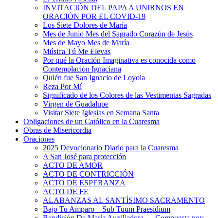
INVITACIÓN DEL PAPA A UNIRNOS EN
ORACIÓN POR EL COVID-19
Los Siete Dolores de María
Mes de Junio Mes del Sagrado Corazón de Jesús
Mes de Mayo Mes de María
Música Tú Me Elevas
Por qué la Oración Imaginativa es conocida como
Contemplación Ignaciana
Quién fue San Ignacio de Loyola
Reza Por Mí
Significado de los Colores de las Vestimentas Sagradas
Virgen de Guadalupe
Visitar Siete Iglesias en Semana Santa
Obligaciones de un Católico en la Cuaresma
Obras de Misericordia
Oraciones
2025 Devocionario Diario para la Cuaresma
A San José para protección
ACTO DE AMOR
ACTO DE CONTRICCIÓN
ACTO DE ESPERANZA
ACTO DE FE
ALABANZAS AL SANTÍSIMO SACRAMENTO
Bajo Tu Amparo – Sub Tuum Praesidium
Bendición De María Auxiliadora — Compuesta por: