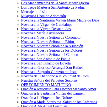
Los Mandamientos de la Santa Madre Iglesia
Los Trece Martes a San Antonio de Padua
Mensaje de Jesús
Milagrosa Hora de Adoración
Novena a la Santísima Virgen María Madre de Dios
Novena a la Virgen de Guadalupe
Novena a la Virgen Desatanudos
Novena a María Auxiliadora
Novena a Nuestra Señora de Coromoto
Novena a Nuestra Señora de Fátima
Novena a Nuestra Señora de la Asunción
Novena a Nuestra Señora de los Dolores
Novena a Nuestra Señora del Carmen
Novena a San Antonio de Padua
Novena a San Ignacio de Loyola
Novena al Glorioso Arcángel San Rafael
Novena al Sagrado Corazón de Jesús
Novena del Abandono a la Voluntad de Dios
Nuestra Señora del Perpetuo Socorro
OFRECIMIENTO MATUTINO
Oración a Jesucristo Para Obtener Su Santo Amor
Oración a la Santísima Virgen del Carmen
Oración a la Virgen de los Dolores
Oración a María Santísima, Salud de los Enfermos
Oración A Mi Ángel Guardián