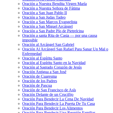
Oración a Nuestra Bendita Virgen María
Oración a Nuestra Señora de Fátima
Oración a San Juan Pablo II
Oración a San Judas Tadeo
Oración a San Marcos Evangelista
Oración a San Miguel Arcángel
Oración a San Padre Pío de Pietrelcina
Oración a santa Rita de Casia — por una causa
imposible
Oración al Arcángel San Gabriel
Oración Al Arcángel San Rafael Para Sanar Un Mal o
Enfermedad
Oración al Espíritu Santo
Oración al Espíritu Santo en la Navidad
Oración al Sagrado Corazón de Jesús
Oración Antigua a San José
Oración de Cuaresma
Oración de los Padres
Oración de Pascua
Oración de San Francisco de Asís
Oración Delante de un Crucifijo
Oración Para Bendecir La Cena De Navidad
Oración Para Bendecir La Puerta De Tu Casa
Oración Para Bendecir Los Alimentos
Oración Para Bendecir Una Reunión Familiar