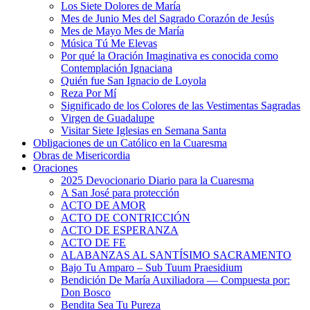
Los Siete Dolores de María
Mes de Junio Mes del Sagrado Corazón de Jesús
Mes de Mayo Mes de María
Música Tú Me Elevas
Por qué la Oración Imaginativa es conocida como
Contemplación Ignaciana
Quién fue San Ignacio de Loyola
Reza Por Mí
Significado de los Colores de las Vestimentas Sagradas
Virgen de Guadalupe
Visitar Siete Iglesias en Semana Santa
Obligaciones de un Católico en la Cuaresma
Obras de Misericordia
Oraciones
2025 Devocionario Diario para la Cuaresma
A San José para protección
ACTO DE AMOR
ACTO DE CONTRICCIÓN
ACTO DE ESPERANZA
ACTO DE FE
ALABANZAS AL SANTÍSIMO SACRAMENTO
Bajo Tu Amparo – Sub Tuum Praesidium
Bendición De María Auxiliadora — Compuesta por:
Don Bosco
Bendita Sea Tu Pureza