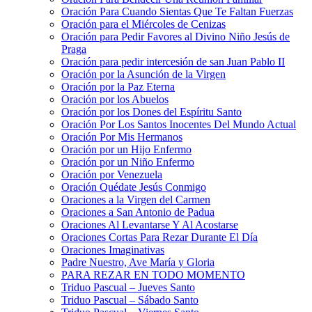
Oración Para Cuando Sientas Que Te Faltan Fuerzas
Oración para el Miércoles de Cenizas
Oración para Pedir Favores al Divino Niño Jesús de
Praga
Oración para pedir intercesión de san Juan Pablo II
Oración por la Asunción de la Virgen
Oración por la Paz Eterna
Oración por los Abuelos
Oración por los Dones del Espíritu Santo
Oración Por Los Santos Inocentes Del Mundo Actual
Oración Por Mis Hermanos
Oración por un Hijo Enfermo
Oración por un Niño Enfermo
Oración por Venezuela
Oración Quédate Jesús Conmigo
Oraciones a la Virgen del Carmen
Oraciones a San Antonio de Padua
Oraciones Al Levantarse Y Al Acostarse
Oraciones Cortas Para Rezar Durante El Día
Oraciones Imaginativas
Padre Nuestro, Ave María y Gloria
PARA REZAR EN TODO MOMENTO
Triduo Pascual – Jueves Santo
Triduo Pascual – Sábado Santo