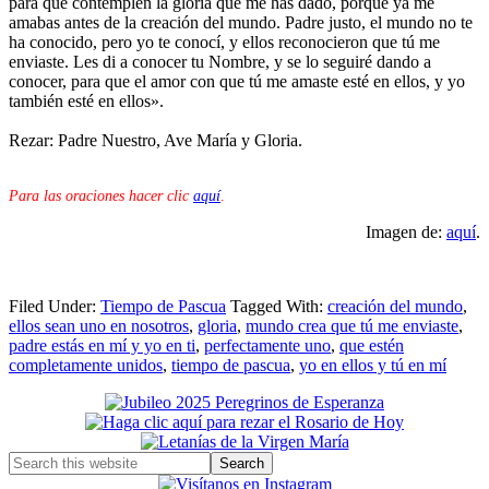
para que contemplen la gloria que me has dado, porque ya me
amabas antes de la creación del mundo. Padre justo, el mundo no te
ha conocido, pero yo te conocí, y ellos reconocieron que tú me
enviaste. Les di a conocer tu Nombre, y se lo seguiré dando a
conocer, para que el amor con que tú me amaste esté en ellos, y yo
también esté en ellos».
Rezar: Padre Nuestro, Ave María y Gloria.
Para las oraciones hacer clic
aquí
.
Imagen de:
aquí
.
Filed Under:
Tiempo de Pascua
Tagged With:
creación del mundo
,
ellos sean uno en nosotros
,
gloria
,
mundo crea que tú me enviaste
,
padre estás en mí y yo en ti
,
perfectamente uno
,
que estén
completamente unidos
,
tiempo de pascua
,
yo en ellos y tú en mí
Primary
Sidebar
Search
this