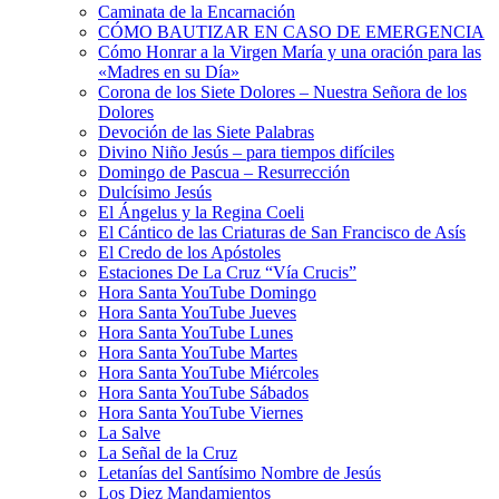
Caminata de la Encarnación
CÓMO BAUTIZAR EN CASO DE EMERGENCIA
Cómo Honrar a la Virgen María y una oración para las
«Madres en su Día»
Corona de los Siete Dolores – Nuestra Señora de los
Dolores
Devoción de las Siete Palabras
Divino Niño Jesús – para tiempos difíciles
Domingo de Pascua – Resurrección
Dulcísimo Jesús
El Ángelus y la Regina Coeli
El Cántico de las Criaturas de San Francisco de Asís
El Credo de los Apóstoles
Estaciones De La Cruz “Vía Crucis”
Hora Santa YouTube Domingo
Hora Santa YouTube Jueves
Hora Santa YouTube Lunes
Hora Santa YouTube Martes
Hora Santa YouTube Miércoles
Hora Santa YouTube Sábados
Hora Santa YouTube Viernes
La Salve
La Señal de la Cruz
Letanías del Santísimo Nombre de Jesús
Los Diez Mandamientos