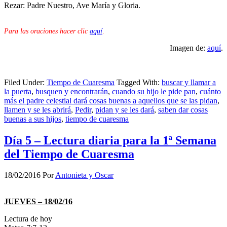
Rezar: Padre Nuestro, Ave María y Gloria.
Para las oraciones hacer clic
aquí
.
Imagen de:
aquí
.
Filed Under:
Tiempo de Cuaresma
Tagged With:
buscar y llamar a
la puerta
,
busquen y encontrarán
,
cuando su hijo le pide pan
,
cuánto
más el padre celestial dará cosas buenas a aquellos que se las pidan
,
llamen y se les abrirá
,
Pedir
,
pidan y se les dará
,
saben dar cosas
buenas a sus hijos
,
tiempo de cuaresma
Día 5 – Lectura diaria para la 1ª Semana
del Tiempo de Cuaresma
18/02/2016
Por
Antonieta y Oscar
JUEVES – 18/02/16
Lectura de hoy