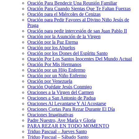
Oración Para Bendecir Una Reunión Familiar
Oración Para Cuando Sientas Que Te Faltan Fuerzas
Oración para el Miércoles de Cenizas
Oración para Pedir Favores al Divino Niño Jesús de
Praga
Oración para pedir intercesión de san Juan Pablo II
Oración por la Asunción de la Virgen
Oración por la Paz Eterna
Oración por los Abuelos
Oración por los Dones del Espíritu Santo
Oración Por Los Santos Inocentes Del Mundo Actual
Oración Por Mis Hermanos
Oración por un Hijo Enfermo
Oración por un Niño Enfermo
Oración por Venezuela
Oración Quédate Jesús Conmigo
Oraciones a la Virgen del Carmen
Oraciones a San Antonio de Padua
Oraciones Al Levantarse Y Al Acostarse
Oraciones Cortas Para Rezar Durante El Día
Oraciones Imaginativas
Padre Nuestro, Ave María y Gloria
PARA REZAR EN TODO MOMENTO
Triduo Pascual – Jueves Santo
Triduo Pascual – Sábado Santo