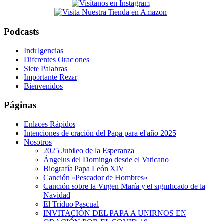
this
website
Podcasts
Indulgencias
Diferentes Oraciones
Siete Palabras
Importante Rezar
Bienvenidos
Páginas
Enlaces Rápidos
Intenciones de oración del Papa para el año 2025
Nosotros
2025 Jubileo de la Esperanza
Ángelus del Domingo desde el Vaticano
Biografía Papa León XIV
Canción «Pescador de Hombres»
Canción sobre la Virgen María y el significado de la
Navidad
El Triduo Pascual
INVITACIÓN DEL PAPA A UNIRNOS EN