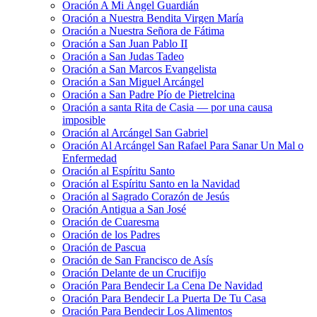
Oración A Mi Ángel Guardián
Oración a Nuestra Bendita Virgen María
Oración a Nuestra Señora de Fátima
Oración a San Juan Pablo II
Oración a San Judas Tadeo
Oración a San Marcos Evangelista
Oración a San Miguel Arcángel
Oración a San Padre Pío de Pietrelcina
Oración a santa Rita de Casia — por una causa
imposible
Oración al Arcángel San Gabriel
Oración Al Arcángel San Rafael Para Sanar Un Mal o
Enfermedad
Oración al Espíritu Santo
Oración al Espíritu Santo en la Navidad
Oración al Sagrado Corazón de Jesús
Oración Antigua a San José
Oración de Cuaresma
Oración de los Padres
Oración de Pascua
Oración de San Francisco de Asís
Oración Delante de un Crucifijo
Oración Para Bendecir La Cena De Navidad
Oración Para Bendecir La Puerta De Tu Casa
Oración Para Bendecir Los Alimentos