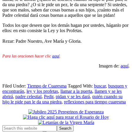
da una piedra? ¿O si le pide un pez, le da una serpiente? Si ustedes,
que son malos, saben dar cosas buenas a sus hijos, ¡cuánto más el
Padre celestial dará cosas buenas a aquellos que se las pidan!
Todos los que deseen que los demás hagan por ustedes, háganlo por
ellos: en esto consiste la Ley y los Profetas.
Rezar: Padre Nuestro, Ave María y Gloria.
Para las oraciones hacer clic
aquí
.
Imagen de:
aquí
.
Filed Under:
Tiempo de Cuaresma
Tagged With:
buscar
,
busquen y
encontrarán
,
ley y los profetas
,
llamar a la puerta
,
llamen y se les
abrirá
,
padre celestial
,
Pedir
,
pidan y se les dará
,
quién cuando su
hijo le pide pan le da una piedra
,
reflexiones para tiempo cuaresma
Primary
Sidebar
Search