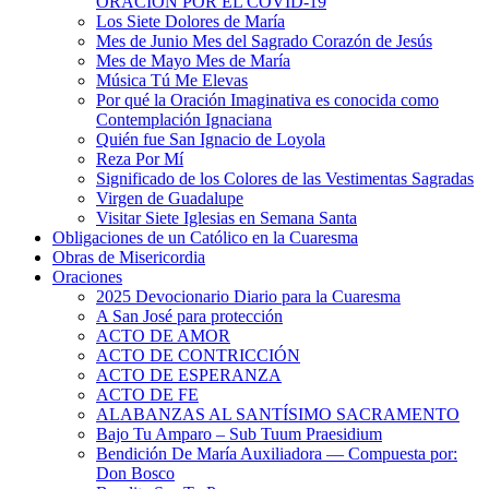
ORACIÓN POR EL COVID-19
Los Siete Dolores de María
Mes de Junio Mes del Sagrado Corazón de Jesús
Mes de Mayo Mes de María
Música Tú Me Elevas
Por qué la Oración Imaginativa es conocida como
Contemplación Ignaciana
Quién fue San Ignacio de Loyola
Reza Por Mí
Significado de los Colores de las Vestimentas Sagradas
Virgen de Guadalupe
Visitar Siete Iglesias en Semana Santa
Obligaciones de un Católico en la Cuaresma
Obras de Misericordia
Oraciones
2025 Devocionario Diario para la Cuaresma
A San José para protección
ACTO DE AMOR
ACTO DE CONTRICCIÓN
ACTO DE ESPERANZA
ACTO DE FE
ALABANZAS AL SANTÍSIMO SACRAMENTO
Bajo Tu Amparo – Sub Tuum Praesidium
Bendición De María Auxiliadora — Compuesta por:
Don Bosco