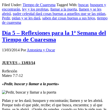
Filed Under:
Tiempo de Cuaresma
Tagged With:
buscar
,
busquen y
encontrarán
,
ley y los profetas
,
llamar a la puerta
,
llamen y se les
abrirá
,
padre celestial dará cosas buenas a aquellos que se las pidan
,
Pedir
,
pidan y se les dará
,
saben dar cosas buenas a sus hijos
,
tiempo
de cuaresma
Día 5 – Reflexiones para la 1ª Semana del
Tiempo de Cuaresma
13/03/2014
Por
Antonieta y Oscar
JUEVES – 13/03/14
Reflexión
Mateo 7:7-12
«Pedir, buscar y llamar a la puerta»
Pidan y se les dará; busquen y encontrarán; llamen y se les abrirá.
Porque todo el que pide, recibe; el que busca, encuentra; y al que
llama, se le abrirá. ¿Quién de ustedes, cuando su hijo le pide pan, le