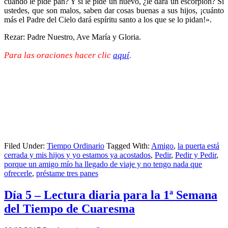
cuando le pide pan? Y si le pide un huevo, ¿le dará un escorpión? Si
ustedes, que son malos, saben dar cosas buenas a sus hijos, ¡cuánto
más el Padre del Cielo dará espíritu santo a los que se lo pidan!».
Rezar: Padre Nuestro, Ave María y Gloria.
Para las oraciones hacer clic
aquí
.
Filed Under:
Tiempo Ordinario
Tagged With:
Amigo
,
la puerta está
cerrada y mis hijos y yo estamos ya acostados
,
Pedir
,
Pedir y Pedir
,
porque un amigo mío ha llegado de viaje y no tengo nada que
ofrecerle
,
préstame tres panes
Día 5 – Lectura diaria para la 1ª Semana
del Tiempo de Cuaresma