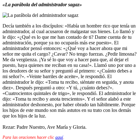
«La parábola del administrador sagaz»
Decía también a los discípulos: «Había un hombre rico que tenía un
administrador, al cual acusaron de malgastar sus bienes. Lo llamó y
le dijo: «¿Qué es lo que me han contado de ti? Dame cuenta de tu
administración, porque ya no ocuparás más ese puesto». El
administrador pensó entonces: «¿Qué voy a hacer ahora que mi
señor me quita el cargo? ¿Cavar? No tengo fuerzas. ¿Pedir limosna?
Me da vergüenza. ¡Ya sé lo que voy a hacer para que, al dejar el
puesto, haya quienes me reciban en su casa!». Llamó uno por uno a
los deudores de su señor y preguntó al primero: «¿Cuánto debes a
mi señor?». «Veinte barriles de aceite», le respondió. El
administrador le dijo: «Toma tu recibo, siéntate en seguida, y anota
diez». Después preguntó a otro: «Y tú, ¿cuánto debes?».
«Cuatrocientos quintales de trigo», le respondió. El administrador le
dijo: «Toma tu recibo y anota trescientos». Y el señor alabó a este
administrador deshonesto, por haber obrado tan hábilmente. Porque
los hijos de este mundo son más astutos en su trato con los demás
que los hijos de la luz.
Rezar: Padre Nuestro, Ave María y Gloria.
Para las oraciones hacer clic
aquí
.