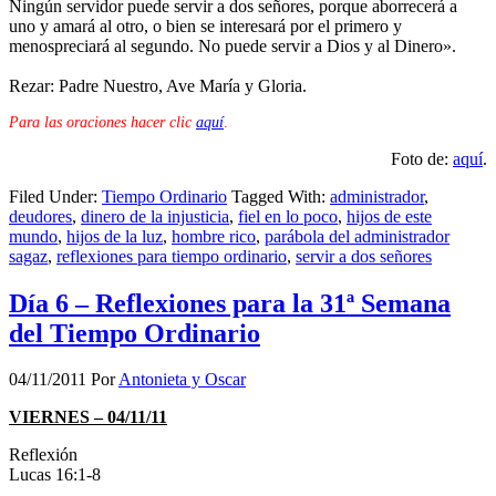
Ningún servidor puede servir a dos señores, porque aborrecerá a
uno y amará al otro, o bien se interesará por el primero y
menospreciará al segundo. No puede servir a Dios y al Dinero».
Rezar: Padre Nuestro, Ave María y Gloria.
Para las oraciones hacer clic
aquí
.
Foto de:
aquí
.
Filed Under:
Tiempo Ordinario
Tagged With:
administrador
,
deudores
,
dinero de la injusticia
,
fiel en lo poco
,
hijos de este
mundo
,
hijos de la luz
,
hombre rico
,
parábola del administrador
sagaz
,
reflexiones para tiempo ordinario
,
servir a dos señores
Día 6 – Reflexiones para la 31ª Semana
del Tiempo Ordinario
04/11/2011
Por
Antonieta y Oscar
VIERNES – 04/11/11
Reflexión
Lucas 16:1-8