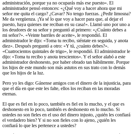
administración, porque ya no ocuparás más ese puesto». El
administrador pensó entonces: «¿Qué voy a hacer ahora que mi
señor me quita el cargo? ¿Cavar? No tengo fuerzas. ¿Pedir limosna?
Me da vergüenza. ¡Ya sé lo que voy a hacer para que, al dejar el
puesto, haya quienes me reciban en su casa!». Llamó uno por uno a
los deudores de su señor y preguntó al primero: «¿Cuánto debes a
mi señor?». «Veinte barriles de aceite», le respondió. El
administrador le dijo: «Toma tu recibo, siéntate en seguida, y anota
diez». Después preguntó a otro: «Y tú, ¿cuánto debes?».
«Cuatrocientos quintales de trigo», le respondió. El administrador le
dijo: «Toma tu recibo y anota trescientos». Y el señor alabó a este
administrador deshonesto, por haber obrado tan hábilmente. Porque
los hijos de este mundo son más astutos en sus trato con lo demás
que los hijos de la luz.
Pero yo les digo: Gánense amigos con el dinero de la injusticia, para
que el día en que este les falte, ellos los reciban en las moradas
eternas.
El que es fiel en lo poco, también es fiel en lo mucho, y el que es
deshonesto en lo poco, también es deshonesto en lo mucho. Si
ustedes no son fieles en el uso del dinero injusto, ¿quién les confiará
el verdadero bien? Y si no son fieles con lo ajeno, ¿quién les
confiará lo que les pertenece a ustedes?