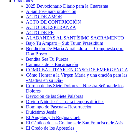
Oraciones
2025 Devocionario Diario para la Cuaresma
A San José para protección
ACTO DE AMOR
ACTO DE CONTRICCIÓN
ACTO DE ESPERANZA
ACTO DE FE
ALABANZAS AL SANTÍSIMO SACRAMENTO
Bajo Tu Amparo – Sub Tuum Praesidium
Bendición De María Auxiliadora — Compuesta por:
Don Bosco
Bendita Sea Tu Pureza
Caminata de la Encarnación
CÓMO BAUTIZAR EN CASO DE EMERGENCIA
Cómo Honrar a la Virgen María y una oración para las
«Madres en su Día»
Corona de los Siete Dolores – Nuestra Señora de los
Dolores
Devoción de las Siete Palabras
Divino Niño Jesús – para tiempos difíciles
Domingo de Pascua – Resurrección
Dulcísimo Jesús
El Ángelus y la Regina Coeli
El Cántico de las Criaturas de San Francisco de Asís
El Credo de los Apóstoles