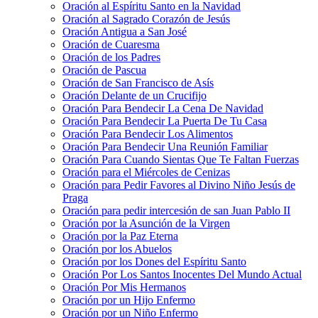
Oración al Espíritu Santo en la Navidad
Oración al Sagrado Corazón de Jesús
Oración Antigua a San José
Oración de Cuaresma
Oración de los Padres
Oración de Pascua
Oración de San Francisco de Asís
Oración Delante de un Crucifijo
Oración Para Bendecir La Cena De Navidad
Oración Para Bendecir La Puerta De Tu Casa
Oración Para Bendecir Los Alimentos
Oración Para Bendecir Una Reunión Familiar
Oración Para Cuando Sientas Que Te Faltan Fuerzas
Oración para el Miércoles de Cenizas
Oración para Pedir Favores al Divino Niño Jesús de
Praga
Oración para pedir intercesión de san Juan Pablo II
Oración por la Asunción de la Virgen
Oración por la Paz Eterna
Oración por los Abuelos
Oración por los Dones del Espíritu Santo
Oración Por Los Santos Inocentes Del Mundo Actual
Oración Por Mis Hermanos
Oración por un Hijo Enfermo
Oración por un Niño Enfermo