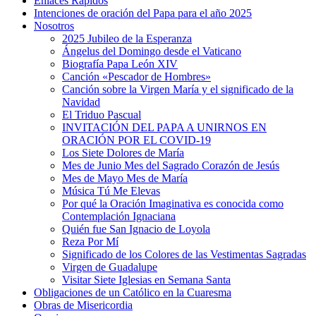
Enlaces Rápidos
Intenciones de oración del Papa para el año 2025
Nosotros
2025 Jubileo de la Esperanza
Ángelus del Domingo desde el Vaticano
Biografía Papa León XIV
Canción «Pescador de Hombres»
Canción sobre la Virgen María y el significado de la
Navidad
El Triduo Pascual
INVITACIÓN DEL PAPA A UNIRNOS EN
ORACIÓN POR EL COVID-19
Los Siete Dolores de María
Mes de Junio Mes del Sagrado Corazón de Jesús
Mes de Mayo Mes de María
Música Tú Me Elevas
Por qué la Oración Imaginativa es conocida como
Contemplación Ignaciana
Quién fue San Ignacio de Loyola
Reza Por Mí
Significado de los Colores de las Vestimentas Sagradas
Virgen de Guadalupe
Visitar Siete Iglesias en Semana Santa
Obligaciones de un Católico en la Cuaresma
Obras de Misericordia