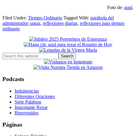
Foto de:
aquí
.
Filed Under:
Tiempo Ordinario
Tagged With:
parábola del
administrador sagaz
,
reflexiones diarias
,
reflexiones para tiempo
ordinario
Primary
Sidebar
Search
this
website
Podcasts
Indulgencias
Diferentes Oraciones
Siete Palabras
Importante Rezar
Bienvenidos
Páginas