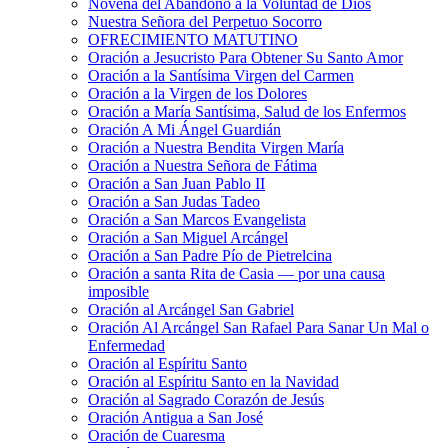
Novena del Abandono a la Voluntad de Dios
Nuestra Señora del Perpetuo Socorro
OFRECIMIENTO MATUTINO
Oración a Jesucristo Para Obtener Su Santo Amor
Oración a la Santísima Virgen del Carmen
Oración a la Virgen de los Dolores
Oración a María Santísima, Salud de los Enfermos
Oración A Mi Ángel Guardián
Oración a Nuestra Bendita Virgen María
Oración a Nuestra Señora de Fátima
Oración a San Juan Pablo II
Oración a San Judas Tadeo
Oración a San Marcos Evangelista
Oración a San Miguel Arcángel
Oración a San Padre Pío de Pietrelcina
Oración a santa Rita de Casia — por una causa
imposible
Oración al Arcángel San Gabriel
Oración Al Arcángel San Rafael Para Sanar Un Mal o
Enfermedad
Oración al Espíritu Santo
Oración al Espíritu Santo en la Navidad
Oración al Sagrado Corazón de Jesús
Oración Antigua a San José
Oración de Cuaresma