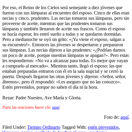
Por eso, el Reino de los Cielos será semejante a diez jóvenes que
fueron con sus lámparas al encuentro del esposo. Cinco de ellas eran
necias y cinco, prudentes. Las necias tomaron sus lámparas, pero sin
proveerse de aceite, mientras que las prudentes tomaron sus
lámparas y también llenaron de aceite sus frascos. Como el esposo
se hacía esperar, les entró sueño a todas y se quedaron dormidas.
Pero a medianoche se oyó un grito: «¡Ya viene el esposo, salgan a
su encuentro!». Entonces las jóvenes se despertaron y prepararon
sus lámparas. Las necias dijeron a las prudentes: «¿Podrían darnos
un poco de aceite, porque nuestras lámparas se apagan?». Pero estas
les respondieron: «No va a alcanzar para todas. Es mejor que vayan
a comprarlo al mercado». Mientras tanto, llegó el esposo: las que
estaban preparadas entraron con él en la sala nupcial y se cerró la
puerta. Después llegaron las otras jóvenes y dijeron: «Señor, señor,
ábrenos», pero él respondió: «Les aseguro que no las conozco».
Estén prevenidos, porque no saben el día ni la hora.
Rezar: Padre Nuestro, Ave María y Gloria.
Para las oraciones hacer clic
aquí
.
Foto de:
aquí
.
Filed Under:
Tiempo Ordinario
Tagged With:
estén prevenidos
,