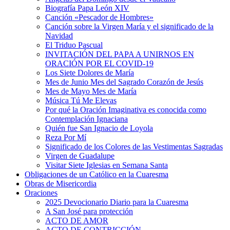
Biografía Papa León XIV
Canción «Pescador de Hombres»
Canción sobre la Virgen María y el significado de la
Navidad
El Triduo Pascual
INVITACIÓN DEL PAPA A UNIRNOS EN
ORACIÓN POR EL COVID-19
Los Siete Dolores de María
Mes de Junio Mes del Sagrado Corazón de Jesús
Mes de Mayo Mes de María
Música Tú Me Elevas
Por qué la Oración Imaginativa es conocida como
Contemplación Ignaciana
Quién fue San Ignacio de Loyola
Reza Por Mí
Significado de los Colores de las Vestimentas Sagradas
Virgen de Guadalupe
Visitar Siete Iglesias en Semana Santa
Obligaciones de un Católico en la Cuaresma
Obras de Misericordia
Oraciones
2025 Devocionario Diario para la Cuaresma
A San José para protección
ACTO DE AMOR
ACTO DE CONTRICCIÓN