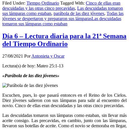
Filed Under:
Tiempo Ordinario
Tagged With:
Cinco de ellas eran
descuidadas y las otras cinco precavidas
,
Las descuidadas tomaron
sus lámparas como estaban
,
parábola de las diez jóvenes
,
Todas las
jóvenes se despertaron y prepararon sus lámparasLas descuidadas
tomaron sus lámparas como estaban
Día 6 – Lectura diaria para la 21ª Semana
del Tiempo Ordinario
27/08/2021
Por
Antonieta y Oscar
Lectura(s) de hoy: Mateo 25:1-13
«Parábola de las diez jóvenes»
Escuchen, pues, lo que pasará entonces en el Reino de los Cielos.
Diez jóvenes salieron con sus lámparas para salir al encuentro del
novio. Cinco de ellas eran descuidadas y las otras cinco precavidas.
Las descuidadas tomaron sus lámparas como estaban, sin llevar más
aceite consigo. Las precavidas, en cambio, junto con las lámparas,
llevaron sus botellas de aceite. Como el novio se demoraba en llegar,