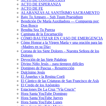
ACTO DE ESPERANZA
ACTO DE FE
ALABANZAS AL SANTÍSIMO SACRAMENTO
Bajo Tu Amparo – Sub Tuum Praesidium
Bendición De María Auxiliadora — Compuesta por:
Don Bosco
Bendita Sea Tu Pureza
Caminata de la Encarnación
CÓMO BAUTIZAR EN CASO DE EMERGENCIA
Cómo Honrar a la Virgen María y una oración para las
«Madres en su Día»
Corona de los Siete Dolores – Nuestra Señora de los
Dolores
Devoción de las Siete Palabras
Divino Niño Jesús – para tiempos difíciles
Domingo de Pascua – Resurrección
Dulcísimo Jesús
El Ángelus y la Regina Coeli
El Cántico de las Criaturas de San Francisco de Asís
El Credo de los Apóstoles
Estaciones De La Cruz “Vía Crucis”
Hora Santa YouTube Domingo
Hora Santa YouTube Jueves
Hora Santa YouTube Lunes