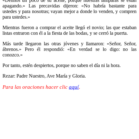
«Dennos un poco de su aceite, porque nuestras lámparas se están
apagando.» Las precavidas dijeron: «No habría bastante para
ustedes y para nosotras; vayan mejor a donde lo venden, y compren
para ustedes.»
Mientras fueron a comprar el aceite llegó el novio; las que estaban
listas entraron con él a la fiesta de las bodas, y se cerró la puerta.
Más tarde llegaron las otras jóvenes y llamaron: «Señor, Señor,
ábrenos.» Pero él respondió: «En verdad se lo digo: no las
conozco.»
Por tanto, estén despiertos, porque no saben el día ni la hora.
Rezar: Padre Nuestro, Ave María y Gloria.
Para las oraciones hacer clic
aquí
.