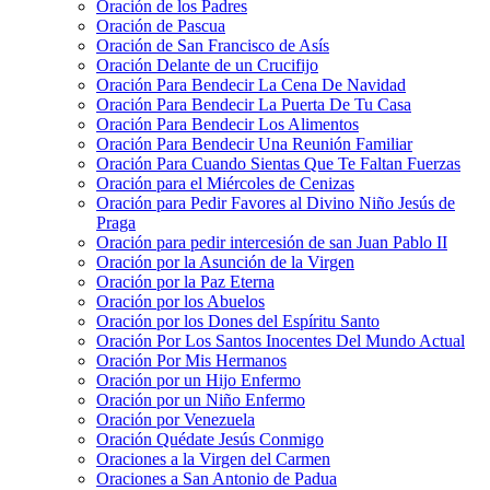
Oración de los Padres
Oración de Pascua
Oración de San Francisco de Asís
Oración Delante de un Crucifijo
Oración Para Bendecir La Cena De Navidad
Oración Para Bendecir La Puerta De Tu Casa
Oración Para Bendecir Los Alimentos
Oración Para Bendecir Una Reunión Familiar
Oración Para Cuando Sientas Que Te Faltan Fuerzas
Oración para el Miércoles de Cenizas
Oración para Pedir Favores al Divino Niño Jesús de
Praga
Oración para pedir intercesión de san Juan Pablo II
Oración por la Asunción de la Virgen
Oración por la Paz Eterna
Oración por los Abuelos
Oración por los Dones del Espíritu Santo
Oración Por Los Santos Inocentes Del Mundo Actual
Oración Por Mis Hermanos
Oración por un Hijo Enfermo
Oración por un Niño Enfermo
Oración por Venezuela
Oración Quédate Jesús Conmigo
Oraciones a la Virgen del Carmen
Oraciones a San Antonio de Padua