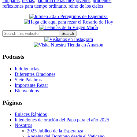
lámparas
,
necias
,
parábola de las diez jóvenes
,
prudentes
,
reflexiones para tiempo ordinario
,
reino de los cielos
Primary
Sidebar
Search
this
website
Podcasts
Indulgencias
Diferentes Oraciones
Siete Palabras
Importante Rezar
Bienvenidos
Páginas
Enlaces Rápidos
Intenciones de oración del Papa para el año 2025
Nosotros
2025 Jubileo de la Esperanza
Ángelus del Domingo desde el Vaticano