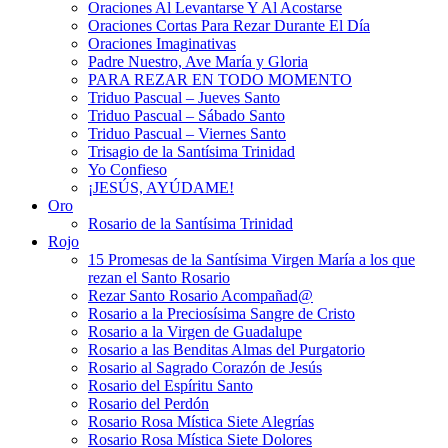
Oraciones Al Levantarse Y Al Acostarse
Oraciones Cortas Para Rezar Durante El Día
Oraciones Imaginativas
Padre Nuestro, Ave María y Gloria
PARA REZAR EN TODO MOMENTO
Triduo Pascual – Jueves Santo
Triduo Pascual – Sábado Santo
Triduo Pascual – Viernes Santo
Trisagio de la Santísima Trinidad
Yo Confieso
¡JESÚS, AYÚDAME!
Oro
Rosario de la Santísima Trinidad
Rojo
15 Promesas de la Santísima Virgen María a los que
rezan el Santo Rosario
Rezar Santo Rosario Acompañad@
Rosario a la Preciosísima Sangre de Cristo
Rosario a la Virgen de Guadalupe
Rosario a las Benditas Almas del Purgatorio
Rosario al Sagrado Corazón de Jesús
Rosario del Espíritu Santo
Rosario del Perdón
Rosario Rosa Mística Siete Alegrías
Rosario Rosa Mística Siete Dolores