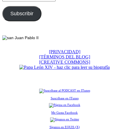
de
correo
electrónico
Subscribir
Footer
[PRIVACIDAD]
[TÉRMINOS DEL BLOG]
[CREATIVE COMMONS]
Suscríbase en ITunes
Me Gusta Facebook
Síganos en EQUIS (X)