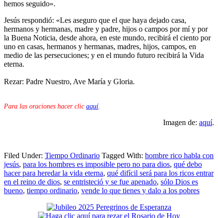
hemos seguido».
Jesús respondió: «Les aseguro que el que haya dejado casa,
hermanos y hermanas, madre y padre, hijos o campos por mí y por
la Buena Noticia, desde ahora, en este mundo, recibirá el ciento por
uno en casas, hermanos y hermanas, madres, hijos, campos, en
medio de las persecuciones; y en el mundo futuro recibirá la Vida
eterna.
Rezar: Padre Nuestro, Ave María y Gloria.
Para las oraciones hacer clic
aquí
.
Imagen de:
aquí
.
Filed Under:
Tiempo Ordinario
Tagged With:
hombre rico habla con
jesús
,
para los hombres es imposible pero no para dios
,
qué debo
hacer para heredar la vida eterna
,
qué difícil será para los ricos entrar
en el reino de dios
,
se entristeció y se fue apenado
,
sólo Dios es
bueno
,
tiempo ordinario
,
vende lo que tienes y dalo a los pobres
Primary