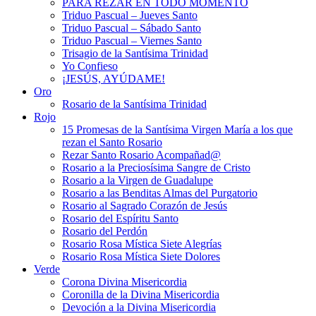
PARA REZAR EN TODO MOMENTO
Triduo Pascual – Jueves Santo
Triduo Pascual – Sábado Santo
Triduo Pascual – Viernes Santo
Trisagio de la Santísima Trinidad
Yo Confieso
¡JESÚS, AYÚDAME!
Oro
Rosario de la Santísima Trinidad
Rojo
15 Promesas de la Santísima Virgen María a los que
rezan el Santo Rosario
Rezar Santo Rosario Acompañad@
Rosario a la Preciosísima Sangre de Cristo
Rosario a la Virgen de Guadalupe
Rosario a las Benditas Almas del Purgatorio
Rosario al Sagrado Corazón de Jesús
Rosario del Espíritu Santo
Rosario del Perdón
Rosario Rosa Mística Siete Alegrías
Rosario Rosa Mística Siete Dolores
Verde
Corona Divina Misericordia
Coronilla de la Divina Misericordia
Devoción a la Divina Misericordia