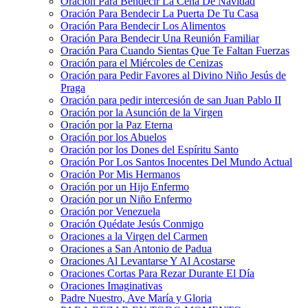
Oración Para Bendecir La Cena De Navidad
Oración Para Bendecir La Puerta De Tu Casa
Oración Para Bendecir Los Alimentos
Oración Para Bendecir Una Reunión Familiar
Oración Para Cuando Sientas Que Te Faltan Fuerzas
Oración para el Miércoles de Cenizas
Oración para Pedir Favores al Divino Niño Jesús de
Praga
Oración para pedir intercesión de san Juan Pablo II
Oración por la Asunción de la Virgen
Oración por la Paz Eterna
Oración por los Abuelos
Oración por los Dones del Espíritu Santo
Oración Por Los Santos Inocentes Del Mundo Actual
Oración Por Mis Hermanos
Oración por un Hijo Enfermo
Oración por un Niño Enfermo
Oración por Venezuela
Oración Quédate Jesús Conmigo
Oraciones a la Virgen del Carmen
Oraciones a San Antonio de Padua
Oraciones Al Levantarse Y Al Acostarse
Oraciones Cortas Para Rezar Durante El Día
Oraciones Imaginativas
Padre Nuestro, Ave María y Gloria