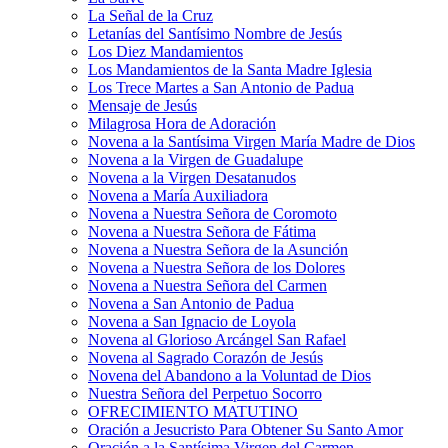
La Señal de la Cruz
Letanías del Santísimo Nombre de Jesús
Los Diez Mandamientos
Los Mandamientos de la Santa Madre Iglesia
Los Trece Martes a San Antonio de Padua
Mensaje de Jesús
Milagrosa Hora de Adoración
Novena a la Santísima Virgen María Madre de Dios
Novena a la Virgen de Guadalupe
Novena a la Virgen Desatanudos
Novena a María Auxiliadora
Novena a Nuestra Señora de Coromoto
Novena a Nuestra Señora de Fátima
Novena a Nuestra Señora de la Asunción
Novena a Nuestra Señora de los Dolores
Novena a Nuestra Señora del Carmen
Novena a San Antonio de Padua
Novena a San Ignacio de Loyola
Novena al Glorioso Arcángel San Rafael
Novena al Sagrado Corazón de Jesús
Novena del Abandono a la Voluntad de Dios
Nuestra Señora del Perpetuo Socorro
OFRECIMIENTO MATUTINO
Oración a Jesucristo Para Obtener Su Santo Amor
Oración a la Santísima Virgen del Carmen