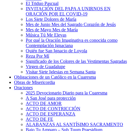
El Triduo Pascual
INVITACIÓN DEL PAPA A UNIRNOS EN
ORACIÓN POR EL COVID-19
Los Siete Dolores de María
Mes de Junio Mes del Sagrado Corazón de Jesús
Mes de Mayo Mes de María
Música Tú Me Elevas
Por qué la Oración Imaginativa es conocida como
Contemplación Ignaciana
Quién fue San Ignacio de Loyola
Reza Por Mí
Significado de los Colores de las Vestimentas Sagradas
Virgen de Guadalupe
Visitar Siete Iglesias en Semana Santa
Obligaciones de un Católico en la Cuaresma
Obras de Misericordia
Oraciones
2025 Devocionario Diario para la Cuaresma
A San José para protección
ACTO DE AMOR
ACTO DE CONTRICCIÓN
ACTO DE ESPERANZA
ACTO DE FE
ALABANZAS AL SANTÍSIMO SACRAMENTO
Bajo Tu Amparo – Sub Tuum Praesidium