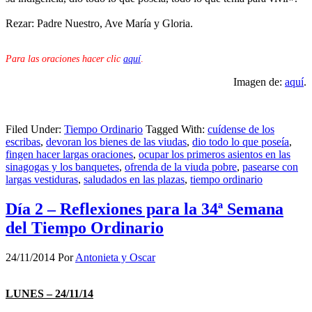
Rezar: Padre Nuestro, Ave María y Gloria.
Para las oraciones hacer clic
aquí
.
Imagen de:
aquí
.
Filed Under:
Tiempo Ordinario
Tagged With:
cuídense de los
escribas
,
devoran los bienes de las viudas
,
dio todo lo que poseía
,
fingen hacer largas oraciones
,
ocupar los primeros asientos en las
sinagogas y los banquetes
,
ofrenda de la viuda pobre
,
pasearse con
largas vestiduras
,
saludados en las plazas
,
tiempo ordinario
Día 2 – Reflexiones para la 34ª Semana
del Tiempo Ordinario
24/11/2014
Por
Antonieta y Oscar
LUNES – 24/11/14