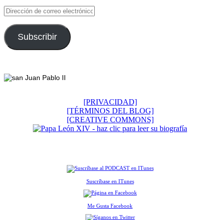
Dirección
de
correo
electrónico
Subscribir
Footer
[PRIVACIDAD]
[TÉRMINOS DEL BLOG]
[CREATIVE COMMONS]
Suscríbase en ITunes
Me Gusta Facebook