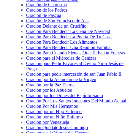
Oración de Cuaresma
Oración de los Padres
Oración de Pascua
Oración de San Francisco de Asís
Oración Delante de un Crucifijo
Oración Para Bendecir La Cena De Navidad
Oración Para Bendecir La Puerta De Tu Casa
Oración Para Bendecir Los Alimentos
Oración Para Bendecir Una Reunión Familiar
Oración Para Cuando Sientas Que Te Faltan Fuerzas
Oración para el Miércoles de Cenizas
Oración para Pedir Favores al Divino Niño Jesús de
Praga
Oración para pedir intercesión de san Juan Pablo II
Oración por la Asunción de la Virgen
Oración por la Paz Eterna
Oración por los Abuelos
Oración por los Dones del Espíritu Santo
Oración Por Los Santos Inocentes Del Mundo Actual
Oración Por Mis Hermanos
Oración por un Hijo Enfermo
Oración por un Niño Enfermo
Oración por Venezuela
Oración Quédate Jesús Conmigo
Oraciones a la Virgen del Carmen