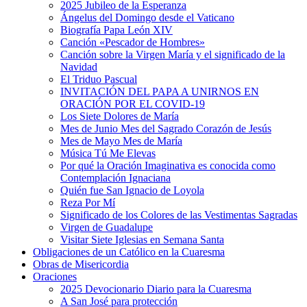
2025 Jubileo de la Esperanza
Ángelus del Domingo desde el Vaticano
Biografía Papa León XIV
Canción «Pescador de Hombres»
Canción sobre la Virgen María y el significado de la
Navidad
El Triduo Pascual
INVITACIÓN DEL PAPA A UNIRNOS EN
ORACIÓN POR EL COVID-19
Los Siete Dolores de María
Mes de Junio Mes del Sagrado Corazón de Jesús
Mes de Mayo Mes de María
Música Tú Me Elevas
Por qué la Oración Imaginativa es conocida como
Contemplación Ignaciana
Quién fue San Ignacio de Loyola
Reza Por Mí
Significado de los Colores de las Vestimentas Sagradas
Virgen de Guadalupe
Visitar Siete Iglesias en Semana Santa
Obligaciones de un Católico en la Cuaresma
Obras de Misericordia
Oraciones
2025 Devocionario Diario para la Cuaresma
A San José para protección