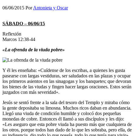
06/06/2015
Por
Antonieta y Oscar
SÁBADO – 06/06/15
Reflexión
Marcos 12:38-44
«La ofrenda de la viuda pobre»
Y él les enseñaba: «Cuídense de los escribas, a quienes les gusta
pasearse con largas vestiduras, ser saludados en las plazas y ocupar
los primeros asientos en las sinagogas y los banquetes; que devoran
los bienes de las viudas y fingen hacer largas oraciones. Estos serán
juzgados con más severidad».
Jesús se sentó frente a la sala del tesoro del Templo y miraba cómo
la gente depositaba su limosna. Muchos ricos daban en abundancia.
Llegó una viuda de condición humilde y colocó dos pequeñas
monedas de cobre. Entonces él llamó a sus discípulos y les dijo:
«Les aseguro que esta pobre viuda ha puesto más que cualquiera de
los otros, porque todos han dado de lo que les sobraba, pero ella, de
su indigencia, dio todo lo que poseía, todo lo que tenía para vivir».