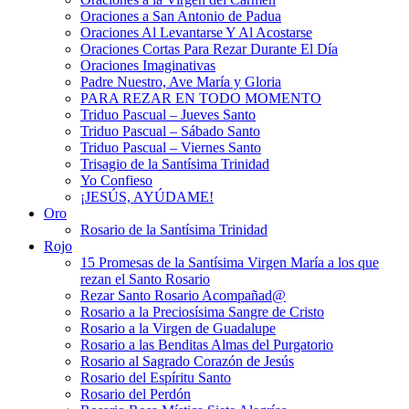
Oraciones a San Antonio de Padua
Oraciones Al Levantarse Y Al Acostarse
Oraciones Cortas Para Rezar Durante El Día
Oraciones Imaginativas
Padre Nuestro, Ave María y Gloria
PARA REZAR EN TODO MOMENTO
Triduo Pascual – Jueves Santo
Triduo Pascual – Sábado Santo
Triduo Pascual – Viernes Santo
Trisagio de la Santísima Trinidad
Yo Confieso
¡JESÚS, AYÚDAME!
Oro
Rosario de la Santísima Trinidad
Rojo
15 Promesas de la Santísima Virgen María a los que
rezan el Santo Rosario
Rezar Santo Rosario Acompañad@
Rosario a la Preciosísima Sangre de Cristo
Rosario a la Virgen de Guadalupe
Rosario a las Benditas Almas del Purgatorio
Rosario al Sagrado Corazón de Jesús
Rosario del Espíritu Santo
Rosario del Perdón