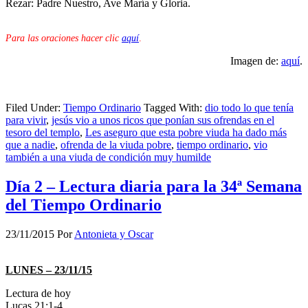
Rezar: Padre Nuestro, Ave María y Gloria.
Para las oraciones hacer clic
aquí
.
Imagen de:
aquí
.
Filed Under:
Tiempo Ordinario
Tagged With:
dio todo lo que tenía
para vivir
,
jesús vio a unos ricos que ponían sus ofrendas en el
tesoro del templo
,
Les aseguro que esta pobre viuda ha dado más
que a nadie
,
ofrenda de la viuda pobre
,
tiempo ordinario
,
vio
también a una viuda de condición muy humilde
Día 2 – Lectura diaria para la 34ª Semana
del Tiempo Ordinario
23/11/2015
Por
Antonieta y Oscar
LUNES – 23/11/15
Lectura de hoy
Lucas 21:1-4