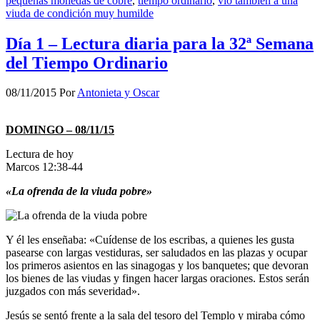
pequeñas monedas de cobre
,
tiempo ordinario
,
vio también a una
viuda de condición muy humilde
Día 1 – Lectura diaria para la 32ª Semana
del Tiempo Ordinario
08/11/2015
Por
Antonieta y Oscar
DOMINGO – 08/11/15
Lectura de hoy
Marcos 12:38-44
«La ofrenda de la viuda pobre»
Y él les enseñaba: «Cuídense de los escribas, a quienes les gusta
pasearse con largas vestiduras, ser saludados en las plazas y ocupar
los primeros asientos en las sinagogas y los banquetes; que devoran
los bienes de las viudas y fingen hacer largas oraciones. Estos serán
juzgados con más severidad».
Jesús se sentó frente a la sala del tesoro del Templo y miraba cómo