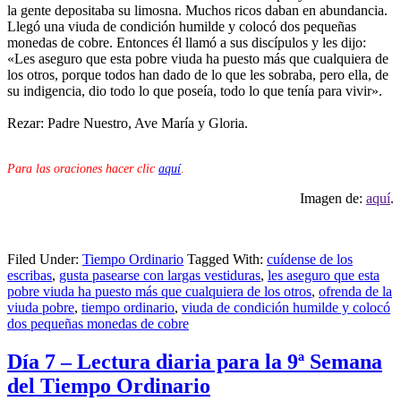
la gente depositaba su limosna. Muchos ricos daban en abundancia.
Llegó una viuda de condición humilde y colocó dos pequeñas
monedas de cobre. Entonces él llamó a sus discípulos y les dijo:
«Les aseguro que esta pobre viuda ha puesto más que cualquiera de
los otros, porque todos han dado de lo que les sobraba, pero ella, de
su indigencia, dio todo lo que poseía, todo lo que tenía para vivir».
Rezar: Padre Nuestro, Ave María y Gloria.
Para las oraciones hacer clic
aquí
.
Imagen de:
aquí
.
Filed Under:
Tiempo Ordinario
Tagged With:
cuídense de los
escribas
,
gusta pasearse con largas vestiduras
,
les aseguro que esta
pobre viuda ha puesto más que cualquiera de los otros
,
ofrenda de la
viuda pobre
,
tiempo ordinario
,
viuda de condición humilde y colocó
dos pequeñas monedas de cobre
Día 7 – Lectura diaria para la 9ª Semana
del Tiempo Ordinario