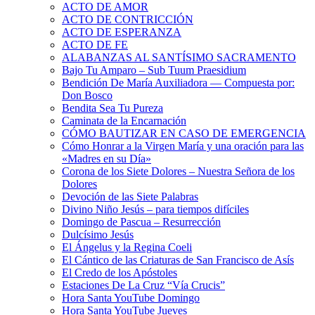
ACTO DE AMOR
ACTO DE CONTRICCIÓN
ACTO DE ESPERANZA
ACTO DE FE
ALABANZAS AL SANTÍSIMO SACRAMENTO
Bajo Tu Amparo – Sub Tuum Praesidium
Bendición De María Auxiliadora — Compuesta por:
Don Bosco
Bendita Sea Tu Pureza
Caminata de la Encarnación
CÓMO BAUTIZAR EN CASO DE EMERGENCIA
Cómo Honrar a la Virgen María y una oración para las
«Madres en su Día»
Corona de los Siete Dolores – Nuestra Señora de los
Dolores
Devoción de las Siete Palabras
Divino Niño Jesús – para tiempos difíciles
Domingo de Pascua – Resurrección
Dulcísimo Jesús
El Ángelus y la Regina Coeli
El Cántico de las Criaturas de San Francisco de Asís
El Credo de los Apóstoles
Estaciones De La Cruz “Vía Crucis”
Hora Santa YouTube Domingo
Hora Santa YouTube Jueves