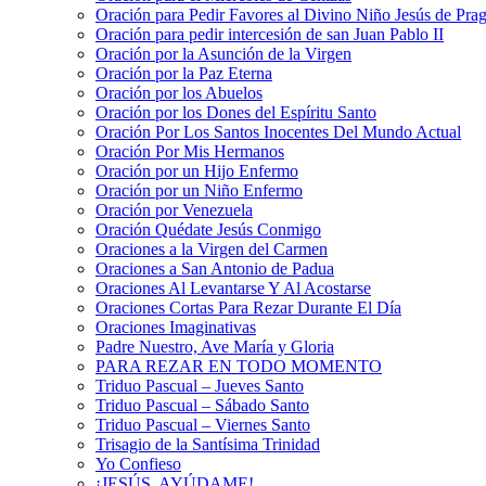
Oración para Pedir Favores al Divino Niño Jesús de Pra
Oración para pedir intercesión de san Juan Pablo II
Oración por la Asunción de la Virgen
Oración por la Paz Eterna
Oración por los Abuelos
Oración por los Dones del Espíritu Santo
Oración Por Los Santos Inocentes Del Mundo Actual
Oración Por Mis Hermanos
Oración por un Hijo Enfermo
Oración por un Niño Enfermo
Oración por Venezuela
Oración Quédate Jesús Conmigo
Oraciones a la Virgen del Carmen
Oraciones a San Antonio de Padua
Oraciones Al Levantarse Y Al Acostarse
Oraciones Cortas Para Rezar Durante El Día
Oraciones Imaginativas
Padre Nuestro, Ave María y Gloria
PARA REZAR EN TODO MOMENTO
Triduo Pascual – Jueves Santo
Triduo Pascual – Sábado Santo
Triduo Pascual – Viernes Santo
Trisagio de la Santísima Trinidad
Yo Confieso
¡JESÚS, AYÚDAME!