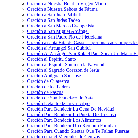
Oración a Nuestra Bendita Virgen María
Oración a Nuestra Señora de Fátima
Oración a San Juan Pablo II
Oración a San Judas Tadeo
Oración a San Marcos Evangelista
Oración a San Miguel Arcángel
Oración a San Padre Pío de Pietrelcina
Oración a santa Rita de Casia — por una causa imposibl
Oración al Arcángel San Gabriel
Oración Al Arcángel San Rafael Para Sanar Un Mal o E
Oración al Espíritu Santo
Oración al Espíritu Santo en la Navidad
Oración al Sagrado Corazón de Jesús
Oración Antigua a San José
Oración de Cuaresma
Oración de los Padres
Oración de Pascua
Oración de San Francisco de Asís
Oración Delante de un Crucifijo
Oración Para Bendecir La Cena De Navidad
Oración Para Bendecir La Puerta De Tu Casa
Oración Para Bendecir Los Alimentos
Oración Para Bendecir Una Reunión Familiar
Oración Para Cuando Sientas Que Te Faltan Fuerzas
Oración para el Miércoles de Cenizas