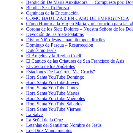
Bendición De María Auxiliadora — Compuesta por: Do
Bendita Sea Tu Pureza
Caminata de la Encarnación
CÓMO BAUTIZAR EN CASO DE EMERGENCIA
Cómo Honrar a la Virgen María y una oración para las 
Corona de los Siete Dolores – Nuestra Señora de los Dol
Devoción de las Siete Palabras
Divino Niño Jesús – para tiempos difíciles
Domingo de Pascua – Resurrección
Dulcísimo Jesús
El Ángelus y la Regina Coeli
El Cántico de las Criaturas de San Francisco de Asís
El Credo de los Apóstoles
Estaciones De La Cruz “Vía Crucis”
Hora Santa YouTube Domingo
Hora Santa YouTube Jueves
Hora Santa YouTube Lunes
Hora Santa YouTube Martes
Hora Santa YouTube Miércoles
Hora Santa YouTube Sábados
Hora Santa YouTube Viernes
La Salve
La Señal de la Cruz
Letanías del Santísimo Nombre de Jesús
Los Diez Mandamientos