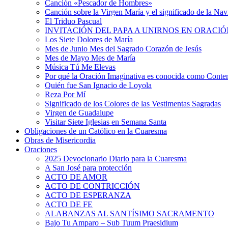
Canción «Pescador de Hombres»
Canción sobre la Virgen María y el significado de la Na
El Triduo Pascual
INVITACIÓN DEL PAPA A UNIRNOS EN ORACIÓ
Los Siete Dolores de María
Mes de Junio Mes del Sagrado Corazón de Jesús
Mes de Mayo Mes de María
Música Tú Me Elevas
Por qué la Oración Imaginativa es conocida como Conte
Quién fue San Ignacio de Loyola
Reza Por Mí
Significado de los Colores de las Vestimentas Sagradas
Virgen de Guadalupe
Visitar Siete Iglesias en Semana Santa
Obligaciones de un Católico en la Cuaresma
Obras de Misericordia
Oraciones
2025 Devocionario Diario para la Cuaresma
A San José para protección
ACTO DE AMOR
ACTO DE CONTRICCIÓN
ACTO DE ESPERANZA
ACTO DE FE
ALABANZAS AL SANTÍSIMO SACRAMENTO
Bajo Tu Amparo – Sub Tuum Praesidium