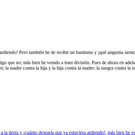
a ardiendo! Pero también he de recibir un bautismo y ¡qué angustia sien
digo que no; más bien he venido a traer división. Pues de ahora en adela
re; la madre contra la hija y la hija contra la madre; la suegra contra la 
a la tierra y ¡cuánto desearía que ya estuviera ardiendo!
,
más bien he ve