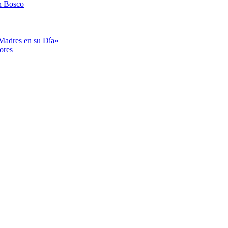
n Bosco
«Madres en su Día»
ores