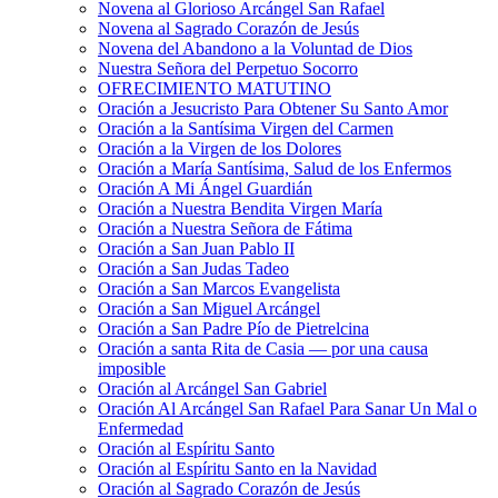
Novena al Glorioso Arcángel San Rafael
Novena al Sagrado Corazón de Jesús
Novena del Abandono a la Voluntad de Dios
Nuestra Señora del Perpetuo Socorro
OFRECIMIENTO MATUTINO
Oración a Jesucristo Para Obtener Su Santo Amor
Oración a la Santísima Virgen del Carmen
Oración a la Virgen de los Dolores
Oración a María Santísima, Salud de los Enfermos
Oración A Mi Ángel Guardián
Oración a Nuestra Bendita Virgen María
Oración a Nuestra Señora de Fátima
Oración a San Juan Pablo II
Oración a San Judas Tadeo
Oración a San Marcos Evangelista
Oración a San Miguel Arcángel
Oración a San Padre Pío de Pietrelcina
Oración a santa Rita de Casia — por una causa
imposible
Oración al Arcángel San Gabriel
Oración Al Arcángel San Rafael Para Sanar Un Mal o
Enfermedad
Oración al Espíritu Santo
Oración al Espíritu Santo en la Navidad
Oración al Sagrado Corazón de Jesús