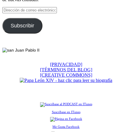
Dirección
de
correo
electrónico
Subscribir
Footer
[PRIVACIDAD]
[TÉRMINOS DEL BLOG]
[CREATIVE COMMONS]
Suscríbase en ITunes
Me Gusta Facebook