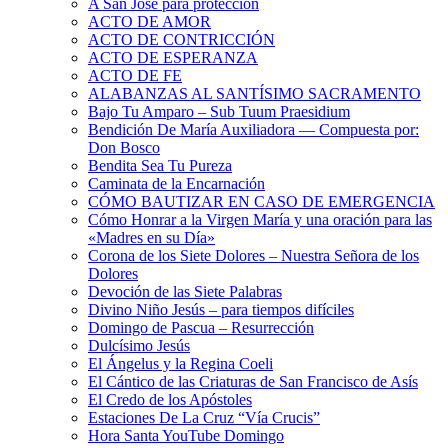
A San José para protección
ACTO DE AMOR
ACTO DE CONTRICCIÓN
ACTO DE ESPERANZA
ACTO DE FE
ALABANZAS AL SANTÍSIMO SACRAMENTO
Bajo Tu Amparo – Sub Tuum Praesidium
Bendición De María Auxiliadora — Compuesta por:
Don Bosco
Bendita Sea Tu Pureza
Caminata de la Encarnación
CÓMO BAUTIZAR EN CASO DE EMERGENCIA
Cómo Honrar a la Virgen María y una oración para las
«Madres en su Día»
Corona de los Siete Dolores – Nuestra Señora de los
Dolores
Devoción de las Siete Palabras
Divino Niño Jesús – para tiempos difíciles
Domingo de Pascua – Resurrección
Dulcísimo Jesús
El Ángelus y la Regina Coeli
El Cántico de las Criaturas de San Francisco de Asís
El Credo de los Apóstoles
Estaciones De La Cruz “Vía Crucis”
Hora Santa YouTube Domingo