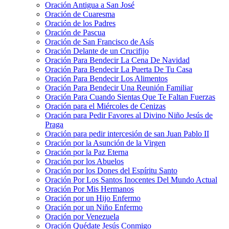
Oración Antigua a San José
Oración de Cuaresma
Oración de los Padres
Oración de Pascua
Oración de San Francisco de Asís
Oración Delante de un Crucifijo
Oración Para Bendecir La Cena De Navidad
Oración Para Bendecir La Puerta De Tu Casa
Oración Para Bendecir Los Alimentos
Oración Para Bendecir Una Reunión Familiar
Oración Para Cuando Sientas Que Te Faltan Fuerzas
Oración para el Miércoles de Cenizas
Oración para Pedir Favores al Divino Niño Jesús de
Praga
Oración para pedir intercesión de san Juan Pablo II
Oración por la Asunción de la Virgen
Oración por la Paz Eterna
Oración por los Abuelos
Oración por los Dones del Espíritu Santo
Oración Por Los Santos Inocentes Del Mundo Actual
Oración Por Mis Hermanos
Oración por un Hijo Enfermo
Oración por un Niño Enfermo
Oración por Venezuela
Oración Quédate Jesús Conmigo