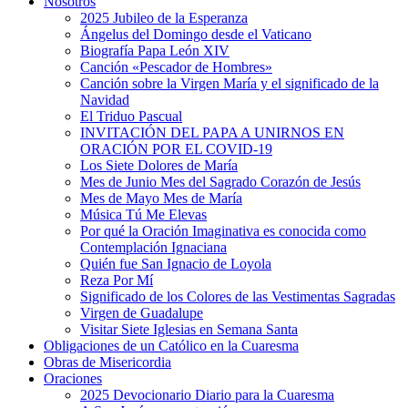
Nosotros
2025 Jubileo de la Esperanza
Ángelus del Domingo desde el Vaticano
Biografía Papa León XIV
Canción «Pescador de Hombres»
Canción sobre la Virgen María y el significado de la
Navidad
El Triduo Pascual
INVITACIÓN DEL PAPA A UNIRNOS EN
ORACIÓN POR EL COVID-19
Los Siete Dolores de María
Mes de Junio Mes del Sagrado Corazón de Jesús
Mes de Mayo Mes de María
Música Tú Me Elevas
Por qué la Oración Imaginativa es conocida como
Contemplación Ignaciana
Quién fue San Ignacio de Loyola
Reza Por Mí
Significado de los Colores de las Vestimentas Sagradas
Virgen de Guadalupe
Visitar Siete Iglesias en Semana Santa
Obligaciones de un Católico en la Cuaresma
Obras de Misericordia
Oraciones
2025 Devocionario Diario para la Cuaresma