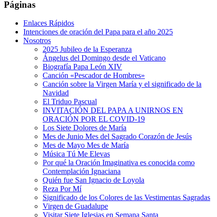
Páginas
Enlaces Rápidos
Intenciones de oración del Papa para el año 2025
Nosotros
2025 Jubileo de la Esperanza
Ángelus del Domingo desde el Vaticano
Biografía Papa León XIV
Canción «Pescador de Hombres»
Canción sobre la Virgen María y el significado de la
Navidad
El Triduo Pascual
INVITACIÓN DEL PAPA A UNIRNOS EN
ORACIÓN POR EL COVID-19
Los Siete Dolores de María
Mes de Junio Mes del Sagrado Corazón de Jesús
Mes de Mayo Mes de María
Música Tú Me Elevas
Por qué la Oración Imaginativa es conocida como
Contemplación Ignaciana
Quién fue San Ignacio de Loyola
Reza Por Mí
Significado de los Colores de las Vestimentas Sagradas
Virgen de Guadalupe
Visitar Siete Iglesias en Semana Santa