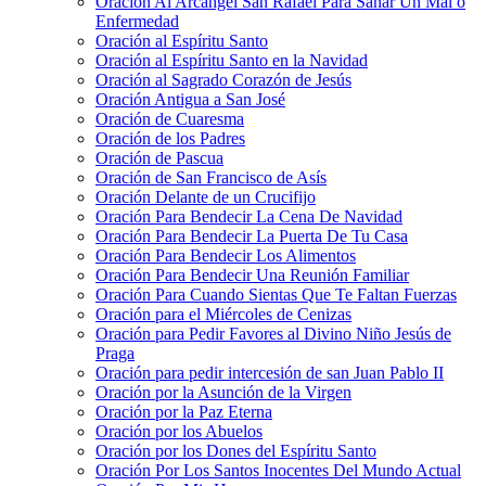
Oración Al Arcángel San Rafael Para Sanar Un Mal o
Enfermedad
Oración al Espíritu Santo
Oración al Espíritu Santo en la Navidad
Oración al Sagrado Corazón de Jesús
Oración Antigua a San José
Oración de Cuaresma
Oración de los Padres
Oración de Pascua
Oración de San Francisco de Asís
Oración Delante de un Crucifijo
Oración Para Bendecir La Cena De Navidad
Oración Para Bendecir La Puerta De Tu Casa
Oración Para Bendecir Los Alimentos
Oración Para Bendecir Una Reunión Familiar
Oración Para Cuando Sientas Que Te Faltan Fuerzas
Oración para el Miércoles de Cenizas
Oración para Pedir Favores al Divino Niño Jesús de
Praga
Oración para pedir intercesión de san Juan Pablo II
Oración por la Asunción de la Virgen
Oración por la Paz Eterna
Oración por los Abuelos
Oración por los Dones del Espíritu Santo
Oración Por Los Santos Inocentes Del Mundo Actual