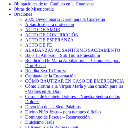
Obligaciones de un Católico en la Cuaresma
Obras de Misericordia
Oraciones
2025 Devocionario Diario para la Cuaresma
A San José para protección
ACTO DE AMOR
ACTO DE CONTRICCIÓN
ACTO DE ESPERANZA
ACTO DE FE
ALABANZAS AL SANTÍSIMO SACRAMENTO
Bajo Tu Amparo – Sub Tuum Praesidium
Bendición De María Auxiliadora — Compuesta por:
Don Bosco
Bendita Sea Tu Pureza
Caminata de la Encarnación
CÓMO BAUTIZAR EN CASO DE EMERGENCIA
Cómo Honrar a la Virgen María y una oración para las
«Madres en su Día»
Corona de los Siete Dolores – Nuestra Señora de los
Dolores
Devoción de las Siete Palabras
Divino Niño Jesús – para tiempos difíciles
Domingo de Pascua – Resurrección
Dulcísimo Jesús
El Ángelus y la Regina Coeli