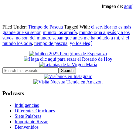
Imagen de:
aquí
.
Filed Under:
Tiempo de Pascua
Tagged With:
el servidor no es más
grande que su señor
,
mundo los amaría
,
mundo odia a jesús y a los
suyos
,
no son del mundo
,
sepan que antes me ha odiado a mí
,
si el
mundo los odia
,
tiempo de pascua
,
yo los elegí
Primary
Sidebar
Search
this
website
Podcasts
Indulgencias
Diferentes Oraciones
Siete Palabras
Importante Rezar
Bienvenidos