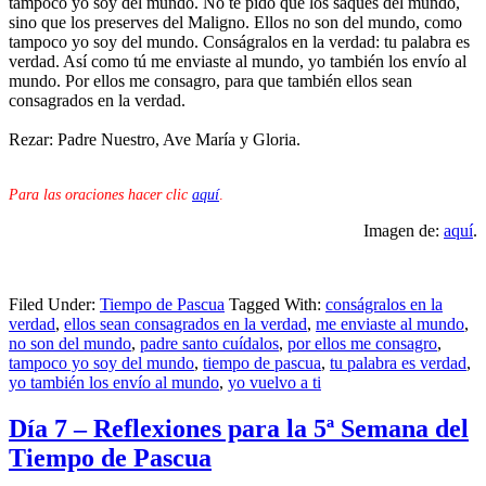
tampoco yo soy del mundo. No te pido que los saques del mundo,
sino que los preserves del Maligno. Ellos no son del mundo, como
tampoco yo soy del mundo. Conságralos en la verdad: tu palabra es
verdad. Así como tú me enviaste al mundo, yo también los envío al
mundo. Por ellos me consagro, para que también ellos sean
consagrados en la verdad.
Rezar: Padre Nuestro, Ave María y Gloria.
Para las oraciones hacer clic
aquí
.
Imagen de:
aquí
.
Filed Under:
Tiempo de Pascua
Tagged With:
conságralos en la
verdad
,
ellos sean consagrados en la verdad
,
me enviaste al mundo
,
no son del mundo
,
padre santo cuídalos
,
por ellos me consagro
,
tampoco yo soy del mundo
,
tiempo de pascua
,
tu palabra es verdad
,
yo también los envío al mundo
,
yo vuelvo a ti
Día 7 – Reflexiones para la 5ª Semana del
Tiempo de Pascua