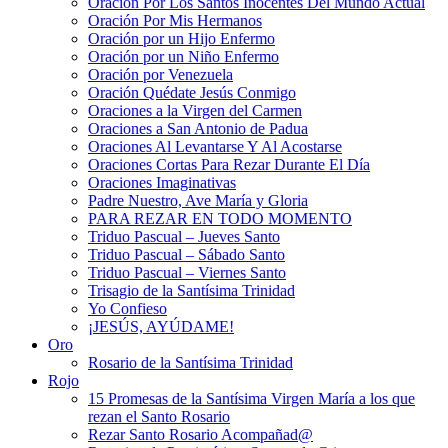
Oración Por Los Santos Inocentes Del Mundo Actual
Oración Por Mis Hermanos
Oración por un Hijo Enfermo
Oración por un Niño Enfermo
Oración por Venezuela
Oración Quédate Jesús Conmigo
Oraciones a la Virgen del Carmen
Oraciones a San Antonio de Padua
Oraciones Al Levantarse Y Al Acostarse
Oraciones Cortas Para Rezar Durante El Día
Oraciones Imaginativas
Padre Nuestro, Ave María y Gloria
PARA REZAR EN TODO MOMENTO
Triduo Pascual – Jueves Santo
Triduo Pascual – Sábado Santo
Triduo Pascual – Viernes Santo
Trisagio de la Santísima Trinidad
Yo Confieso
¡JESÚS, AYÚDAME!
Oro
Rosario de la Santísima Trinidad
Rojo
15 Promesas de la Santísima Virgen María a los que
rezan el Santo Rosario
Rezar Santo Rosario Acompañad@