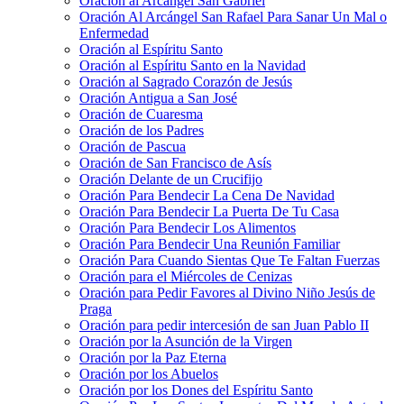
Oración al Arcángel San Gabriel
Oración Al Arcángel San Rafael Para Sanar Un Mal o
Enfermedad
Oración al Espíritu Santo
Oración al Espíritu Santo en la Navidad
Oración al Sagrado Corazón de Jesús
Oración Antigua a San José
Oración de Cuaresma
Oración de los Padres
Oración de Pascua
Oración de San Francisco de Asís
Oración Delante de un Crucifijo
Oración Para Bendecir La Cena De Navidad
Oración Para Bendecir La Puerta De Tu Casa
Oración Para Bendecir Los Alimentos
Oración Para Bendecir Una Reunión Familiar
Oración Para Cuando Sientas Que Te Faltan Fuerzas
Oración para el Miércoles de Cenizas
Oración para Pedir Favores al Divino Niño Jesús de
Praga
Oración para pedir intercesión de san Juan Pablo II
Oración por la Asunción de la Virgen
Oración por la Paz Eterna
Oración por los Abuelos
Oración por los Dones del Espíritu Santo