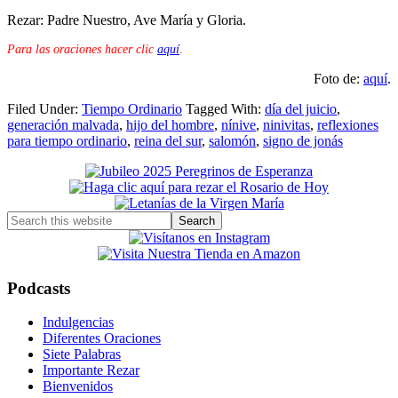
Rezar: Padre Nuestro, Ave María y Gloria.
Para las oraciones hacer clic
aquí
.
Foto de:
aquí
.
Filed Under:
Tiempo Ordinario
Tagged With:
día del juicio
,
generación malvada
,
hijo del hombre
,
nínive
,
ninivitas
,
reflexiones
para tiempo ordinario
,
reina del sur
,
salomón
,
signo de jonás
Primary
Sidebar
Search
this
website
Podcasts
Indulgencias
Diferentes Oraciones
Siete Palabras
Importante Rezar
Bienvenidos