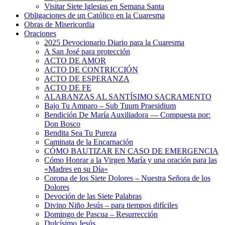
Visitar Siete Iglesias en Semana Santa
Obligaciones de un Católico en la Cuaresma
Obras de Misericordia
Oraciones
2025 Devocionario Diario para la Cuaresma
A San José para protección
ACTO DE AMOR
ACTO DE CONTRICCIÓN
ACTO DE ESPERANZA
ACTO DE FE
ALABANZAS AL SANTÍSIMO SACRAMENTO
Bajo Tu Amparo – Sub Tuum Praesidium
Bendición De María Auxiliadora — Compuesta por:
Don Bosco
Bendita Sea Tu Pureza
Caminata de la Encarnación
CÓMO BAUTIZAR EN CASO DE EMERGENCIA
Cómo Honrar a la Virgen María y una oración para las
«Madres en su Día»
Corona de los Siete Dolores – Nuestra Señora de los
Dolores
Devoción de las Siete Palabras
Divino Niño Jesús – para tiempos difíciles
Domingo de Pascua – Resurrección
Dulcísimo Jesús