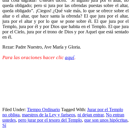
una cosa sagrada? Ustedes dicen: “Si alguno jura por el altar, no
queda obligado; pero si jura por las ofrendas puestas sobre el altar,
queda obligado”. ¡Ciegos! ¿Qué vale más, lo que se ofrece sobre el
altar o el altar, que hace santa la ofrenda? El que jura por el altar,
jura por el altar y por lo que se pone sobre él. El que jura por el
Templo, jura por él y por Dios que habita en el Templo. El que jura
por el Cielo, jura por el trono de Dios y por Aquel que está sentado
en él.
Rezar: Padre Nuestro, Ave María y Gloria.
Para las oraciones hacer clic
aquí
.
Filed Under:
Tiempo Ordinario
Tagged With:
Jurar por el Templo
no obliga
,
maestros de la Ley y fariseos
,
ni dejan entrar
,
No entran
ustedes
,
pero jurar por el tesoro del Templo
,
que son unos hipócritas
,
Sí