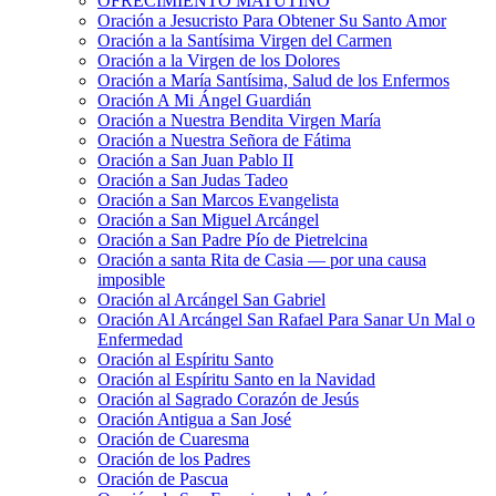
OFRECIMIENTO MATUTINO
Oración a Jesucristo Para Obtener Su Santo Amor
Oración a la Santísima Virgen del Carmen
Oración a la Virgen de los Dolores
Oración a María Santísima, Salud de los Enfermos
Oración A Mi Ángel Guardián
Oración a Nuestra Bendita Virgen María
Oración a Nuestra Señora de Fátima
Oración a San Juan Pablo II
Oración a San Judas Tadeo
Oración a San Marcos Evangelista
Oración a San Miguel Arcángel
Oración a San Padre Pío de Pietrelcina
Oración a santa Rita de Casia — por una causa
imposible
Oración al Arcángel San Gabriel
Oración Al Arcángel San Rafael Para Sanar Un Mal o
Enfermedad
Oración al Espíritu Santo
Oración al Espíritu Santo en la Navidad
Oración al Sagrado Corazón de Jesús
Oración Antigua a San José
Oración de Cuaresma
Oración de los Padres
Oración de Pascua