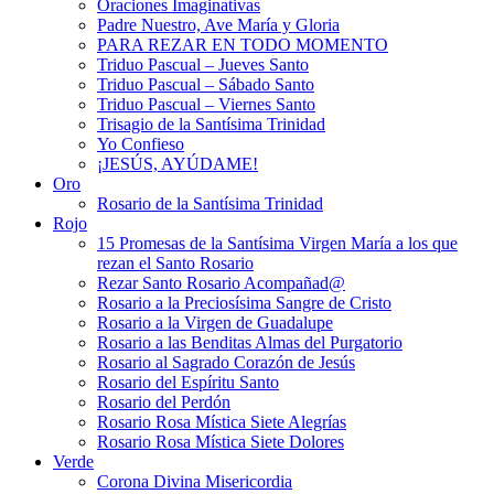
Oraciones Imaginativas
Padre Nuestro, Ave María y Gloria
PARA REZAR EN TODO MOMENTO
Triduo Pascual – Jueves Santo
Triduo Pascual – Sábado Santo
Triduo Pascual – Viernes Santo
Trisagio de la Santísima Trinidad
Yo Confieso
¡JESÚS, AYÚDAME!
Oro
Rosario de la Santísima Trinidad
Rojo
15 Promesas de la Santísima Virgen María a los que
rezan el Santo Rosario
Rezar Santo Rosario Acompañad@
Rosario a la Preciosísima Sangre de Cristo
Rosario a la Virgen de Guadalupe
Rosario a las Benditas Almas del Purgatorio
Rosario al Sagrado Corazón de Jesús
Rosario del Espíritu Santo
Rosario del Perdón
Rosario Rosa Mística Siete Alegrías
Rosario Rosa Mística Siete Dolores
Verde
Corona Divina Misericordia