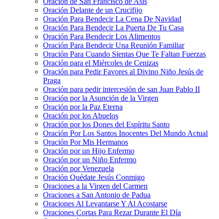
Oración de San Francisco de Asís
Oración Delante de un Crucifijo
Oración Para Bendecir La Cena De Navidad
Oración Para Bendecir La Puerta De Tu Casa
Oración Para Bendecir Los Alimentos
Oración Para Bendecir Una Reunión Familiar
Oración Para Cuando Sientas Que Te Faltan Fuerzas
Oración para el Miércoles de Cenizas
Oración para Pedir Favores al Divino Niño Jesús de
Praga
Oración para pedir intercesión de san Juan Pablo II
Oración por la Asunción de la Virgen
Oración por la Paz Eterna
Oración por los Abuelos
Oración por los Dones del Espíritu Santo
Oración Por Los Santos Inocentes Del Mundo Actual
Oración Por Mis Hermanos
Oración por un Hijo Enfermo
Oración por un Niño Enfermo
Oración por Venezuela
Oración Quédate Jesús Conmigo
Oraciones a la Virgen del Carmen
Oraciones a San Antonio de Padua
Oraciones Al Levantarse Y Al Acostarse
Oraciones Cortas Para Rezar Durante El Día