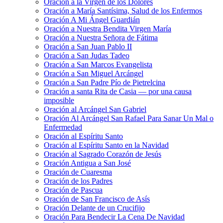
Oración a la Virgen de los Dolores
Oración a María Santísima, Salud de los Enfermos
Oración A Mi Ángel Guardián
Oración a Nuestra Bendita Virgen María
Oración a Nuestra Señora de Fátima
Oración a San Juan Pablo II
Oración a San Judas Tadeo
Oración a San Marcos Evangelista
Oración a San Miguel Arcángel
Oración a San Padre Pío de Pietrelcina
Oración a santa Rita de Casia — por una causa
imposible
Oración al Arcángel San Gabriel
Oración Al Arcángel San Rafael Para Sanar Un Mal o
Enfermedad
Oración al Espíritu Santo
Oración al Espíritu Santo en la Navidad
Oración al Sagrado Corazón de Jesús
Oración Antigua a San José
Oración de Cuaresma
Oración de los Padres
Oración de Pascua
Oración de San Francisco de Asís
Oración Delante de un Crucifijo
Oración Para Bendecir La Cena De Navidad