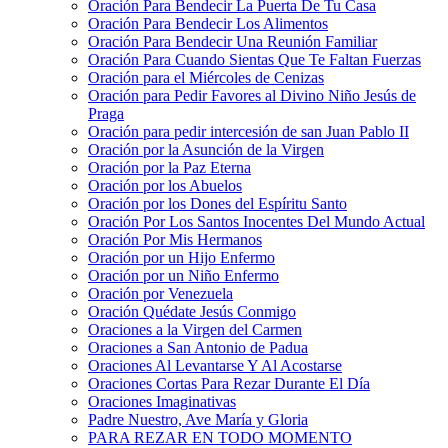
Oración Para Bendecir La Puerta De Tu Casa
Oración Para Bendecir Los Alimentos
Oración Para Bendecir Una Reunión Familiar
Oración Para Cuando Sientas Que Te Faltan Fuerzas
Oración para el Miércoles de Cenizas
Oración para Pedir Favores al Divino Niño Jesús de
Praga
Oración para pedir intercesión de san Juan Pablo II
Oración por la Asunción de la Virgen
Oración por la Paz Eterna
Oración por los Abuelos
Oración por los Dones del Espíritu Santo
Oración Por Los Santos Inocentes Del Mundo Actual
Oración Por Mis Hermanos
Oración por un Hijo Enfermo
Oración por un Niño Enfermo
Oración por Venezuela
Oración Quédate Jesús Conmigo
Oraciones a la Virgen del Carmen
Oraciones a San Antonio de Padua
Oraciones Al Levantarse Y Al Acostarse
Oraciones Cortas Para Rezar Durante El Día
Oraciones Imaginativas
Padre Nuestro, Ave María y Gloria
PARA REZAR EN TODO MOMENTO