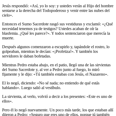
Jesús respondió: «Así, yo lo soy: y ustedes verán al Hijo del hombre
sentarse a la derecha del Todopoderoso y venir entre las nubes del
cielo».
Entonces el Sumo Sacerdote rasgó sus vestiduras y exclamó: «¿Qué
necesidad tenemos ya de testigos? Ustedes acaban de oír la
blasfemia. ¿Qué les parece?». Y todos sentenciaron que merecía la
muerte.
Después algunos comenzaron a escupirlo y, tapándole el rostro, lo
golpeaban, mientras le decían: «¡Profetiza!». Y también los
servidores le daban bofetadas.
Mientras Pedro estaba abajo, en el patio, llegó una de las sirvientas
del Sumo Sacerdote y, al ver a Pedro junto al fuego, lo miró
fijamente y le dijo: «Tú también estabas con Jesús, el Nazareno».
El lo negó, diciendo: «No sé nada; no entiendo de qué estás
hablando». Luego salió al vestíbulo.
La sirvienta, al verlo, volvió a decir a los presentes: «Este es uno de
ellos».
Pero él lo negó nuevamente. Un poco más tarde, los que estaban allí
dijeron a Pedro: «Seguro que eres uno de ellos, porque tú también