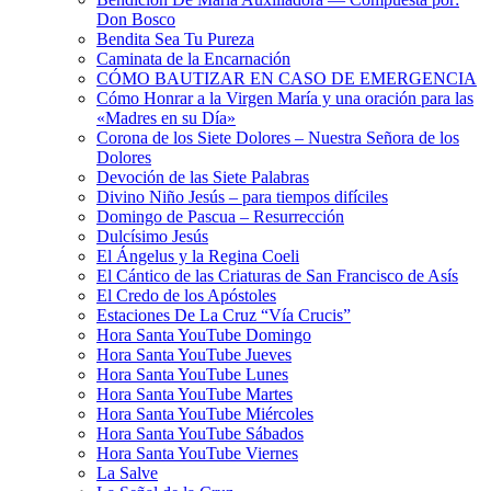
Don Bosco
Bendita Sea Tu Pureza
Caminata de la Encarnación
CÓMO BAUTIZAR EN CASO DE EMERGENCIA
Cómo Honrar a la Virgen María y una oración para las
«Madres en su Día»
Corona de los Siete Dolores – Nuestra Señora de los
Dolores
Devoción de las Siete Palabras
Divino Niño Jesús – para tiempos difíciles
Domingo de Pascua – Resurrección
Dulcísimo Jesús
El Ángelus y la Regina Coeli
El Cántico de las Criaturas de San Francisco de Asís
El Credo de los Apóstoles
Estaciones De La Cruz “Vía Crucis”
Hora Santa YouTube Domingo
Hora Santa YouTube Jueves
Hora Santa YouTube Lunes
Hora Santa YouTube Martes
Hora Santa YouTube Miércoles
Hora Santa YouTube Sábados
Hora Santa YouTube Viernes
La Salve