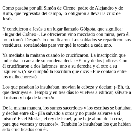
Como pasaba por allí Simón de Cirene, padre de Alejandro y de
Rufo, que regresaba del campo, lo obligaron a llevar la cruz de
Jesús.
Y condujeron a Jesús a un lugar llamado Gólgota, que significa:
«lugar del Cráneo». Le ofrecieron vino mezclado con mirra, pero él
no lo tomó. Después lo crucificaron. Los soldados se repartieron sus
vestiduras, sorteándolas para ver qué le tocaba a cada uno.
Ya mediaba la mañana cuando lo crucificaron. La inscripción que
indicaba la causa de su condena decía: «El rey de los judíos». Con
él crucificaron a dos ladrones, uno a su derecha y el otro a su
izquierda. (Y se cumplió la Escritura que dice: «Fue contado entre
los malhechores»)
Los que pasaban lo insultaban, movían la cabeza y decían: ¡«Eh, tú,
que destruyes el Templo y en tres días lo vuelves a edificar, sálvate a
ti mismo y baja de la cruz!».
De la misma manera, los sumos sacerdotes y los escribas se burlaban
y decían entre sí: «¡Ha salvado a otros y no puede salvarse a sí
mismo! Es el Mesías, el rey de Israel, ¡que baje ahora de la cruz,
para que veamos y creamos!». También lo insultaban los que habían
sido crucificados con él.