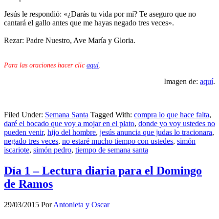
Jesús le respondió: «¿Darás tu vida por mí? Te aseguro que no
cantará el gallo antes que me hayas negado tres veces».
Rezar: Padre Nuestro, Ave María y Gloria.
Para las oraciones hacer clic
aquí
.
Imagen de:
aquí
.
Filed Under:
Semana Santa
Tagged With:
compra lo que hace falta
,
daré el bocado que voy a mojar en el plato
,
donde yo voy ustedes no
pueden venir
,
hijo del hombre
,
jesús anuncia que judas lo tracionara
,
negado tres veces
,
no estaré mucho tiempo con ustedes
,
simón
iscariote
,
simón pedro
,
tiempo de semana santa
Día 1 – Lectura diaria para el Domingo
de Ramos
29/03/2015
Por
Antonieta y Oscar