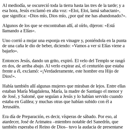
Al mediodía, se oscureció toda la tierra hasta las tres de la tarde; y a
esa hora, Jesús exclamó en alta voz: «Eloi, Eloi, lamá sabactani»,
que significa: «Dios mío, Dios mío, ¿por qué me has abandonado?».
Algunos de los que se encontraban allí, al oírlo, dijeron: «Está
llamando a Elías».
Uno corrió a mojar una esponja en vinagre y, poniéndola en la punta
de una caña le dio de beber, diciendo: «Vamos a ver si Elías viene a
bajarlo».
Entonces Jesús, dando un grito, expiró. El velo del Templo se rasgó
en dos, de arriba abajo. Al verlo expirar así, el centurión que estaba
frente a él, exclamó: «¡Verdaderamente, este hombre era Hijo de
Dios!».
Había también allí algunas mujeres que miraban de lejos. Entre ellas
estaban María Magdalena, María, la madre de Santiago el menor y
de José, y Salomé, que seguían a Jesús y lo habían servido cuando
estaba en Galilea; y muchas otras que habían subido con él a
Jerusalén.
Era día de Preparación, es decir, vísperas de sábado. Por eso, al
atardecer, José de Arimatea –miembro notable del Sanedrín, que
también esperaba el Reino de Dios– tuvo la audacia de presentarse