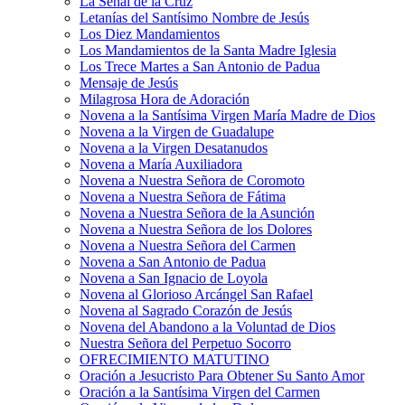
La Señal de la Cruz
Letanías del Santísimo Nombre de Jesús
Los Diez Mandamientos
Los Mandamientos de la Santa Madre Iglesia
Los Trece Martes a San Antonio de Padua
Mensaje de Jesús
Milagrosa Hora de Adoración
Novena a la Santísima Virgen María Madre de Dios
Novena a la Virgen de Guadalupe
Novena a la Virgen Desatanudos
Novena a María Auxiliadora
Novena a Nuestra Señora de Coromoto
Novena a Nuestra Señora de Fátima
Novena a Nuestra Señora de la Asunción
Novena a Nuestra Señora de los Dolores
Novena a Nuestra Señora del Carmen
Novena a San Antonio de Padua
Novena a San Ignacio de Loyola
Novena al Glorioso Arcángel San Rafael
Novena al Sagrado Corazón de Jesús
Novena del Abandono a la Voluntad de Dios
Nuestra Señora del Perpetuo Socorro
OFRECIMIENTO MATUTINO
Oración a Jesucristo Para Obtener Su Santo Amor
Oración a la Santísima Virgen del Carmen