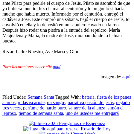
ante Pilato para pedirle el cuerpo de Jesús. Pilato se asombró de que
ya hubiera muerto; hizo llamar al centurión y le preguntó si hacía
mucho que había muerto. Informado por el centurión, entregó el
cadáver a José. Este compró una sábana, bajó el cuerpo de Jesús, lo
envolvió en ella y lo depositó en un sepulcro cavado en la roca.
Después hizo rodar una piedra a la entrada del sepulcro. María
Magdalena y María, la madre de José, miraban dónde lo habían
puesto.
Rezar: Padre Nuestro, Ave María y Gloria.
Para las oraciones hacer clic
aquí
.
Imagen de:
aquí
.
Filed Under:
Semana Santa
Tagged With:
batería
,
fiesta de los panes
acimos
,
judas iscariote
,
mi sangre
,
narrativa pasión de jesús
,
negado
tres veces
,
perfume de nardo puro
,
sangre de la alianza
,
simón el
leproso
,
tiempo de semana santa
,
uno de ustedes me entregará
Primary
Sidebar