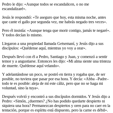
Pedro le dijo: «Aunque todos se escandalicen, o no me
escandalizaré».
Jesús le respondió: «Te aseguro que hoy, esta misma noche, antes
que cante el gallo por segunda vez, me habrás negado tres veces».
Pero él insistía: «Aunque tenga que morir contigo, jamás te negaré».
Y todos decían lo mismo.
Llegaron a una propiedad llamada Getsemaní, y Jesús dijo a sus
discípulos: «Quédense aquí, mientras yo voy a orar».
Después llevó con él a Pedro, Santiago y Juan, y comenzó a sentir
temor y a angustiarse. Entonces les dijo: «Mi alma siente una tristeza
de muerte. Quédense aquí velando».
Y adelantándose un poco, se postró en tierra y rogaba que, de ser
posible, no tuviera que pasar por esa hora. Y decía: «Abba –Padre–
todo te es posible: aleja de mí este cáliz, pero que no se haga mi
voluntad, sino la tuya».
Después volvió y encontró a sus discípulos dormidos. Y Jesús dijo a
Pedro: «Simón, ¿duermes? ¿No has podido quedarte despierto ni
siquiera una hora? Permanezcan despiertos y oren para no caer en la
tentación, porque es espíritu está dispuesto, pero la carne es débil».