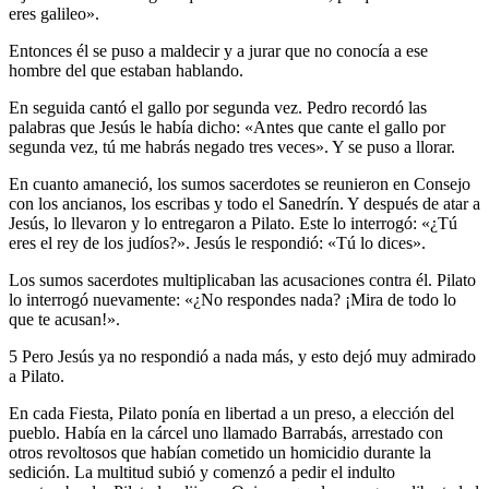
eres galileo».
Entonces él se puso a maldecir y a jurar que no conocía a ese
hombre del que estaban hablando.
En seguida cantó el gallo por segunda vez. Pedro recordó las
palabras que Jesús le había dicho: «Antes que cante el gallo por
segunda vez, tú me habrás negado tres veces». Y se puso a llorar.
En cuanto amaneció, los sumos sacerdotes se reunieron en Consejo
con los ancianos, los escribas y todo el Sanedrín. Y después de atar a
Jesús, lo llevaron y lo entregaron a Pilato. Este lo interrogó: «¿Tú
eres el rey de los judíos?». Jesús le respondió: «Tú lo dices».
Los sumos sacerdotes multiplicaban las acusaciones contra él. Pilato
lo interrogó nuevamente: «¿No respondes nada? ¡Mira de todo lo
que te acusan!».
5 Pero Jesús ya no respondió a nada más, y esto dejó muy admirado
a Pilato.
En cada Fiesta, Pilato ponía en libertad a un preso, a elección del
pueblo. Había en la cárcel uno llamado Barrabás, arrestado con
otros revoltosos que habían cometido un homicidio durante la
sedición. La multitud subió y comenzó a pedir el indulto