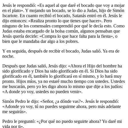
Jesús le respondió: «Es aquel al que daré el bocado que voy a mojar
en el plato». Y mojando un bocado, se lo dio a Judas, hijo de Simón
Iscariote. En cuanto recibió el bocado, Satanás entró en él. Jesús le
dijo entonces: «Realiza pronto lo que tienes que hacer». Pero
ninguno de los comensales comprendió por qué le decía esto. Como
Judas estaba encargado de la bolsa común, algunos pensaban que
Jesús quería decirle: «Compra lo que hace falta para la fiesta», o
bien que le mandaba dar algo a los pobres.
Y en seguida, después de recibir el bocado, Judas salió. Ya era de
noche.
Después que Judas salió, Jesús dijo: «Ahora el Hijo del hombre ha
sido glorificado y Dios ha sido glorificado en él. Si Dios ha sido
glorificado en él, también lo glorificará en sí mismo, y lo hará muy
pronto. Hijos míos, ya no estaré mucho tiempo con ustedes. Ustedes
me buscarán, pero yo les digo ahora lo mismo que dije a los judíos:
«A donde yo voy, ustedes no pueden venir».
Simón Pedro le dijo: «Señor, ¿a dónde vas?». Jesús le respondió:
«Adonde yo voy, tú no puedes seguirme ahora, pero más adelante
me seguirás».
Pedro le preguntó: «¿Por qué no puedo seguirte ahora? Yo daré mi
vida por ti».