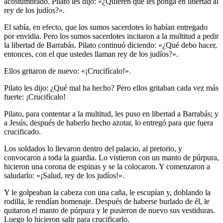
acostumbrado. Pilato les dijo: «¿Quieren que les ponga en libertad al
rey de los judíos?».
El sabía, en efecto, que los sumos sacerdotes lo habían entregado
por envidia. Pero los sumos sacerdotes incitaron a la multitud a pedir
la libertad de Barrabás. Pilato continuó diciendo: «¿Qué debo hacer,
entonces, con el que ustedes llaman rey de los judíos?».
Ellos gritaron de nuevo: «¡Crucifícalo!».
Pilato les dijo: ¿Qué mal ha hecho? Pero ellos gritaban cada vez más
fuerte: ¡Crucifícalo!
Pilato, para contentar a la multitud, les puso en libertad a Barrabás; y
a Jesús, después de haberlo hecho azotar, lo entregó para que fuera
crucificado.
Los soldados lo llevaron dentro del palacio, al pretorio, y
convocaron a toda la guardia. Lo vistieron con un manto de púrpura,
hicieron una corona de espinas y se la colocaron. Y comenzaron a
saludarlo: «¡Salud, rey de los judíos!».
Y le golpeaban la cabeza con una caña, le escupían y, doblando la
rodilla, le rendían homenaje. Después de haberse burlado de él, le
quitaron el manto de púrpura y le pusieron de nuevo sus vestiduras.
Luego lo hicieron salir para crucificarlo.