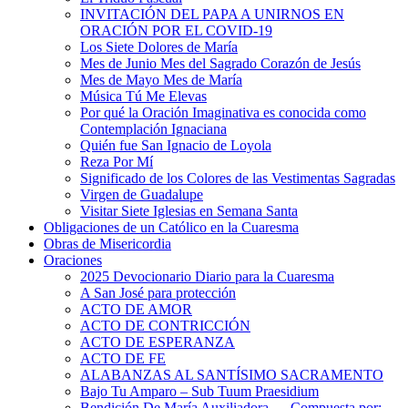
INVITACIÓN DEL PAPA A UNIRNOS EN
ORACIÓN POR EL COVID-19
Los Siete Dolores de María
Mes de Junio Mes del Sagrado Corazón de Jesús
Mes de Mayo Mes de María
Música Tú Me Elevas
Por qué la Oración Imaginativa es conocida como
Contemplación Ignaciana
Quién fue San Ignacio de Loyola
Reza Por Mí
Significado de los Colores de las Vestimentas Sagradas
Virgen de Guadalupe
Visitar Siete Iglesias en Semana Santa
Obligaciones de un Católico en la Cuaresma
Obras de Misericordia
Oraciones
2025 Devocionario Diario para la Cuaresma
A San José para protección
ACTO DE AMOR
ACTO DE CONTRICCIÓN
ACTO DE ESPERANZA
ACTO DE FE
ALABANZAS AL SANTÍSIMO SACRAMENTO
Bajo Tu Amparo – Sub Tuum Praesidium
Bendición De María Auxiliadora — Compuesta por: