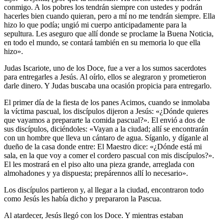
conmigo. A los pobres los tendrán siempre con ustedes y podrán
hacerles bien cuando quieran, pero a mí no me tendrán siempre. Ella
hizo lo que podía; ungió mi cuerpo anticipadamente para la
sepultura. Les aseguro que allí donde se proclame la Buena Noticia,
en todo el mundo, se contará también en su memoria lo que ella
hizo».
Judas Iscariote, uno de los Doce, fue a ver a los sumos sacerdotes
para entregarles a Jesús. Al oírlo, ellos se alegraron y prometieron
darle dinero. Y Judas buscaba una ocasión propicia para entregarlo.
El primer día de la fiesta de los panes Acimos, cuando se inmolaba
la víctima pascual, los discípulos dijeron a Jesús: «¿Dónde quieres
que vayamos a prepararte la comida pascual?». El envió a dos de
sus discípulos, diciéndoles: «Vayan a la ciudad; allí se encontrarán
con un hombre que lleva un cántaro de agua. Síganlo, y díganle al
dueño de la casa donde entre: El Maestro dice: «¿Dónde está mi
sala, en la que voy a comer el cordero pascual con mis discípulos?».
El les mostrará en el piso alto una pieza grande, arreglada con
almohadones y ya dispuesta; prepárennos allí lo necesario».
Los discípulos partieron y, al llegar a la ciudad, encontraron todo
como Jesús les había dicho y prepararon la Pascua.
Al atardecer, Jesús llegó con los Doce. Y mientras estaban