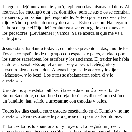
Luego se alejó nuevamente y oró, repitiendo las mismas palabras. Al
regresar, los encontró otra vez dormidos, porque sus ojos se cerraban
de sueño, y no sabían qué responderle. Volvió por tercera vez y les
dijo: «Ahora pueden dormir y descansar. Esto se acabó. Ha llegado
la hora en que el Hijo del hombre va a ser entregado en manos de
los pecadores. ¡Levántense! ¡Vamos! Ya se acerca el que me va a
entregar».
Jesús estaba hablando todavía, cuando se presentó Judas, uno de los
Doce, acompañado de un grupo con espadas y palos, enviado por
los sumos sacerdotes, los escribas y los ancianos. El traidor les había
dado esta señal: «Es aquel a quien voy a besar. Deténganlo y
llévenlo bien custodiado». Apenas llegó, se le acercó y le dijo:
«Maestro», y lo besó. Los otros se abalanzaron sobre él y lo
arrestaron.
Uno de los que estaban allí sacó la espada e hirió al servidor del
Sumo Sacerdote, cortándole la oreja. Jesús les dijo: «Como si fuera
un bandido, han salido a arrestarme con espadas y palos.
Todos los días estaba entre ustedes enseñando en el Templo y no me
arrestaron. Pero esto sucede para que se cumplan las Escrituras».
Entonces todos lo abandonaron y huyeron. Lo seguía un joven,
envuelto solamente con una sábana, y lo sujetaron; pero él, dejando