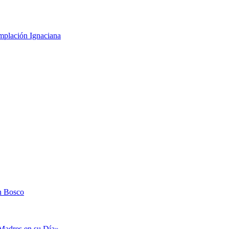
mplación Ignaciana
n Bosco
«Madres en su Día»