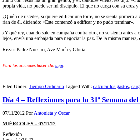
Junto con Jesús iba un gran gentío, y él, dándose vuelta, les dijo: «
propia vida, no puede ser mi discípulo. El que no carga con su cruz y
¿Quién de ustedes, si quiere edificar una torre, no se sienta primero a
rían de él, diciendo: «Este comenzó a edificar y no pudo terminar».
¿Y qué rey, cuando sale en campaña contra otro, no se sienta antes a co
lejos, envía una embajada para negociar la paz. De la misma manera, c
Rezar: Padre Nuestro, Ave María y Gloria.
Para las oraciones hacer clic
aquí
.
Filed Under:
Tiempo Ordinario
Tagged With:
calcular los gastos
,
carg
Día 4 – Reflexiones para la 31ª Semana de
07/11/2012
Por
Antonieta y Oscar
MIÉRCOLES – 07/11/12
Reflexión
Lucas 14:25-33