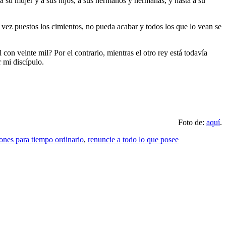
a su mujer y a sus hijos, a sus hermanos y hermanas, y hasta a su
na vez puestos los cimientos, no pueda acabar y todos los que lo vean se
con veinte mil? Por el contrario, mientras el otro rey está todavía
 mi discípulo.
Foto de:
aquí
.
iones para tiempo ordinario
,
renuncie a todo lo que posee