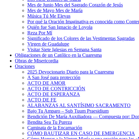
Mes de Junio Mes del Sagrado Corazón de Jesús
Mes de Mayo Mes de María
Música Tú Me Elevas
Por qué la Oración Imaginativa es conocida como Conte
Quién fue San Ignacio de Loyola
Reza Por Mí
Significado de los Colores de las Vestimentas Sagradas
Virgen de Guadalupe
Visitar Siete Iglesias en Semana Santa
Obligaciones de un Católico en la Cuaresma
Obras de Misericordia
Oraciones
2025 Devocionario Diario para la Cuaresma
A San José para protección
ACTO DE AMOR
ACTO DE CONTRICCIÓN
ACTO DE ESPERANZA
ACTO DE FE
ALABANZAS AL SANTÍSIMO SACRAMENTO
Bajo Tu Amparo – Sub Tuum Praesidium
Bendición De María Auxiliadora — Compuesta por: Do
Bendita Sea Tu Pureza
Caminata de la Encarnación
CÓMO BAUTIZAR EN CASO DE EMERGENCIA
Cómo Honrar a la Virgen María y una oración para las 