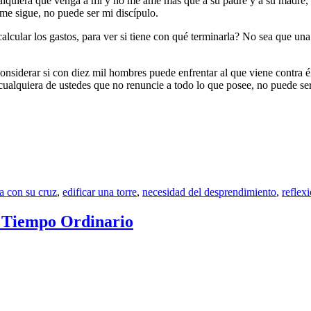
Cualquiera que venga a mí y no me ame más que a su padre y a su madre, 
 me sigue, no puede ser mi discípulo.
 calcular los gastos, para ver si tiene con qué terminarla? No sea que u
nsiderar si con diez mil hombres puede enfrentar al que viene contra él 
ualquiera de ustedes que no renuncie a todo lo que posee, no puede ser
a con su cruz
,
edificar una torre
,
necesidad del desprendimiento
,
reflex
l Tiempo Ordinario