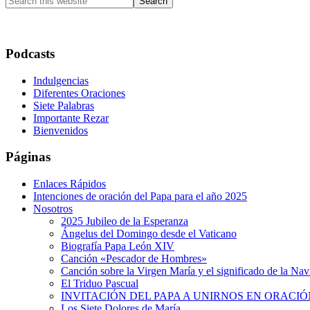
this
website
Podcasts
Indulgencias
Diferentes Oraciones
Siete Palabras
Importante Rezar
Bienvenidos
Páginas
Enlaces Rápidos
Intenciones de oración del Papa para el año 2025
Nosotros
2025 Jubileo de la Esperanza
Ángelus del Domingo desde el Vaticano
Biografía Papa León XIV
Canción «Pescador de Hombres»
Canción sobre la Virgen María y el significado de la Na
El Triduo Pascual
INVITACIÓN DEL PAPA A UNIRNOS EN ORACIÓ
Los Siete Dolores de María