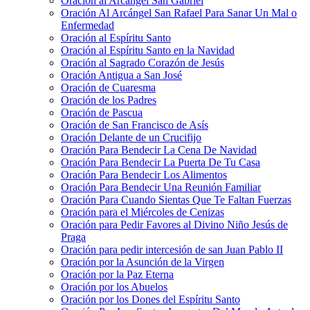
Oración al Arcángel San Gabriel
Oración Al Arcángel San Rafael Para Sanar Un Mal o
Enfermedad
Oración al Espíritu Santo
Oración al Espíritu Santo en la Navidad
Oración al Sagrado Corazón de Jesús
Oración Antigua a San José
Oración de Cuaresma
Oración de los Padres
Oración de Pascua
Oración de San Francisco de Asís
Oración Delante de un Crucifijo
Oración Para Bendecir La Cena De Navidad
Oración Para Bendecir La Puerta De Tu Casa
Oración Para Bendecir Los Alimentos
Oración Para Bendecir Una Reunión Familiar
Oración Para Cuando Sientas Que Te Faltan Fuerzas
Oración para el Miércoles de Cenizas
Oración para Pedir Favores al Divino Niño Jesús de
Praga
Oración para pedir intercesión de san Juan Pablo II
Oración por la Asunción de la Virgen
Oración por la Paz Eterna
Oración por los Abuelos
Oración por los Dones del Espíritu Santo