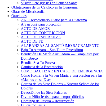
Visitar Siete Iglesias en Semana Santa
Obligaciones de un Católico en la Cuaresma
Obras de Misericordia
Oraciones
2025 Devocionario Diario para la Cuaresma
A San José para protección
ACTO DE AMOR
ACTO DE CONTRICCIÓN
ACTO DE ESPERANZA
ACTO DE FE
ALABANZAS AL SANTÍSIMO SACRAMENTO
Bajo Tu Amparo – Sub Tuum Praesidium
Bendición De María Auxiliadora — Compuesta por:
Don Bosco
Bendita Sea Tu Pureza
Caminata de la Encarnación
CÓMO BAUTIZAR EN CASO DE EMERGENCIA
Cómo Honrar a la Virgen María y una oración para las
«Madres en su Día»
Corona de los Siete Dolores – Nuestra Señora de los
Dolores
Devoción de las Siete Palabras
Divino Niño Jesús – para tiempos difíciles
Domingo de Pascua – Resurrección
Dulcísimo Jesús