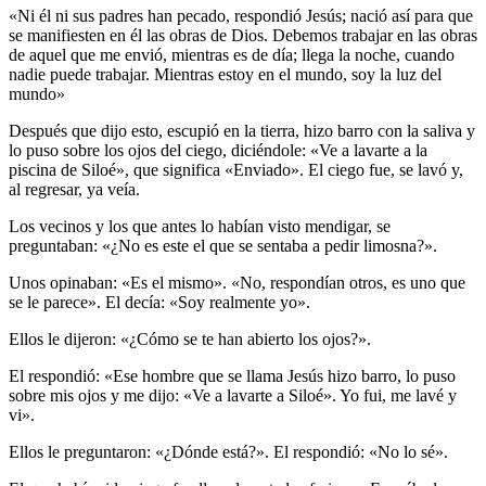
«Ni él ni sus padres han pecado, respondió Jesús; nació así para que
se manifiesten en él las obras de Dios. Debemos trabajar en las obras
de aquel que me envió, mientras es de día; llega la noche, cuando
nadie puede trabajar. Mientras estoy en el mundo, soy la luz del
mundo»
Después que dijo esto, escupió en la tierra, hizo barro con la saliva y
lo puso sobre los ojos del ciego, diciéndole: «Ve a lavarte a la
piscina de Siloé», que significa «Enviado». El ciego fue, se lavó y,
al regresar, ya veía.
Los vecinos y los que antes lo habían visto mendigar, se
preguntaban: «¿No es este el que se sentaba a pedir limosna?».
Unos opinaban: «Es el mismo». «No, respondían otros, es uno que
se le parece». El decía: «Soy realmente yo».
Ellos le dijeron: «¿Cómo se te han abierto los ojos?».
El respondió: «Ese hombre que se llama Jesús hizo barro, lo puso
sobre mis ojos y me dijo: «Ve a lavarte a Siloé». Yo fui, me lavé y
vi».
Ellos le preguntaron: «¿Dónde está?». El respondió: «No lo sé».