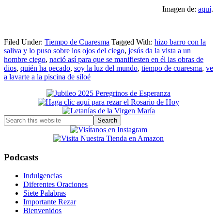
Imagen de:
aquí
.
Filed Under:
Tiempo de Cuaresma
Tagged With:
hizo barro con la
saliva y lo puso sobre los ojos del ciego
,
jesús da la vista a un
hombre ciego
,
nació así para que se manifiesten en él las obras de
dios
,
quién ha pecado
,
soy la luz del mundo
,
tiempo de cuaresma
,
ve
a lavarte a la piscina de siloé
Primary
Sidebar
Search
this
website
Podcasts
Indulgencias
Diferentes Oraciones
Siete Palabras
Importante Rezar
Bienvenidos