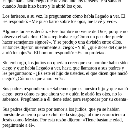
El que había sido ciego fue llevado ante los fariseos. Era sábado
cuando Jesús hizo barro y le abrió los ojos.
Los fariseos, a su vez, le preguntaron cómo había llegado a ver. El
les respondió: «Me puso barro sobre los ojos, me lavé y veo».
Algunos fariseos decían: «Ese hombre no viene de Dios, porque no
observa el sábado». Otros replicaban: «¿Cómo un pecador puede
hacer semejantes signos?». Y se produjo una división entre ellos.
Entonces dijeron nuevamente al ciego: «Y tú, ¿qué dices del que te
abrió los ojos?». El hombre respondió: «Es un profeta».
Sin embargo, los judíos no querían creer que ese hombre había sido
ciego y que había llegado a ver, hasta que llamaron a sus padres y
les preguntaron: «¿Es este el hijo de ustedes, el que dicen que nació
ciego? ¿Cómo es que ahora ve?».
Sus padres respondieron: «Sabemos que es nuestro hijo y que nació
ciego, pero cómo es que ahora ve y quién le abrió los ojos, no lo
sabemos. Pregúntenle a él: tiene edad para responder por su cuenta».
Sus padres dijeron esto por temor a los judíos, que ya se habían
puesto de acuerdo para excluir de la sinagoga al que reconociera a
Jesús como Mesías. Por esta razón dijeron: «Tiene bastante edad,
pregúntenle a él».