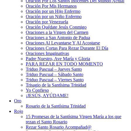
Oración Por Los Santos Inocentes Del Mundo Actual
Oración Por Mis Hermanos
Oración por un Hijo Enfermo
Oración por un Niño Enfermo
Oración por Venezuela
Oración Quédate Jesús Conmigo
Oraciones a la Virgen del Carmen
Oraciones a San Antonio de Padua
Oraciones Al Levantarse Y Al Acostarse
Oraciones Cortas Para Rezar Durante El Día
Oraciones Imaginativas
Padre Nuestro, Ave María y Gloria
PARA REZAR EN TODO MOMENTO
Triduo Pascual – Jueves Santo
Triduo Pascual – Sábado Santo
Triduo Pascual – Viernes Santo
Trisagio de la Santísima Trinidad
Yo Confieso
¡JESÚS, AYÚDAME!
Oro
Rosario de la Santísima Trinidad
Rojo
15 Promesas de la Santísima Virgen María a los que
rezan el Santo Rosario
Rezar Santo Rosario Acompañad@