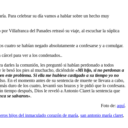
ría. Para celebrar su día vamos a hablar sobre un hecho muy
or Villafranca del Panades retrasó su viaje, al escuchar la súplica
los cuatro se habían negado absolutamente a confesarse y a comulgar.
a cárcel para ver a los condenados..
ra darles la comunión, les preguntó si habían perdonado a todos
 y le besó los pies al muchacho, diciéndole
«Mi hijo, si no perdonas a
 en este problema. Si ella me hubiese castigado a su tiempo yo no
lso. En el momento antes de su sentencia de muerte se llevara a cabo,
más duro de los cuatro, levantó sus brazos y le pidió que lo confesara.
n tiempo después, Dios le reveló a Antonio Claret la sentencia que
anca se salvaron»
.
Foto de:
aquí
.
eros hijos del inmaculado corazón de maría
,
san antonio maría claret
,