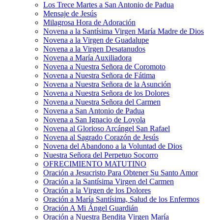
Los Trece Martes a San Antonio de Padua
Mensaje de Jesús
Milagrosa Hora de Adoración
Novena a la Santísima Virgen María Madre de Dios
Novena a la Virgen de Guadalupe
Novena a la Virgen Desatanudos
Novena a María Auxiliadora
Novena a Nuestra Señora de Coromoto
Novena a Nuestra Señora de Fátima
Novena a Nuestra Señora de la Asunción
Novena a Nuestra Señora de los Dolores
Novena a Nuestra Señora del Carmen
Novena a San Antonio de Padua
Novena a San Ignacio de Loyola
Novena al Glorioso Arcángel San Rafael
Novena al Sagrado Corazón de Jesús
Novena del Abandono a la Voluntad de Dios
Nuestra Señora del Perpetuo Socorro
OFRECIMIENTO MATUTINO
Oración a Jesucristo Para Obtener Su Santo Amor
Oración a la Santísima Virgen del Carmen
Oración a la Virgen de los Dolores
Oración a María Santísima, Salud de los Enfermos
Oración A Mi Ángel Guardián
Oración a Nuestra Bendita Virgen María