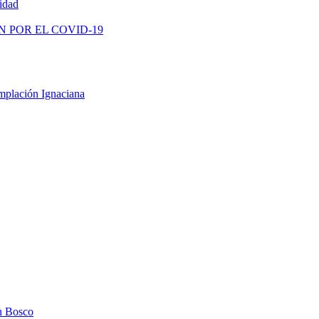
vidad
N POR EL COVID-19
mplación Ignaciana
n Bosco