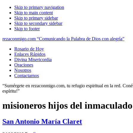
Skip to primary navigation
Skip to main content
Skip to primary sidebar
Skip to secondary sidebar
Skip to footer
rezaconmigo.com “Comunicando la Palabra de Dios con alegría”
Rosario de Hoy
Enlaces Rápidos
Divina Misericordia
Oraciones
Nosotros
Contactarnos
“Sumérgete en rezaconmigo.com, tu refugio espiritual en la red. Conécta
espíritu!”
misioneros hijos del inmaculad
San Antonio María Claret