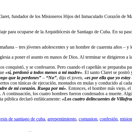
Claret, fundador de los Misioneros Hijos del Inmaculado Corazón de Ma
aje para ocuparse de la Arquidiócesis de Santiago de Cuba. En su paso p
a mañana – tres jóvenes adolescentes y un hombre de cuarenta años – y 
glesia a poner el asunto en manos de Dios. Al terminar se dirigieron a l
os conquistó, y se confesaron. Pero cuando el capellán se preparaba pa
que
«sí, perdonó a todos menos a mi madre»
. El santo Claret se postró
uego que la perdones”
–
“No”
, dijo el joven,
«es por ella que yo estoy
iertos con túnicas de ejecución, montados en mulas y conducido al cada
dre de mi corazón. Ruega por mí»
. Entonces, el hombre más viejo, el 
to. A continuación, los cuatro hombres fueron condenados a muerte. Algú
ia pública declaró enfáticamente:
«Los cuatro delincuentes de Villafr
cesis de santiago de cuba
,
arrepentimiento
,
comunion
,
confesión
,
mision