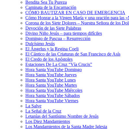
Bendita Sea Tu Pureza
Caminata de la Encarnación
CÓMO BAUTIZAR EN CASO DE EMERGENCIA
Cómo Honrar a la Virgen María y una oración para las 
Corona de los Siete Dolores – Nuestra Señora de los Dol
Devoción de las Siete Palabras
Divino Niño Jesús – para tiempos difíciles
Domingo de Pascua – Resurrección
Dulcísimo Jesús
El Ángelus y la Regina Coeli
El Cántico de las Criaturas de San Francisco de Asís
El Credo de los Apóstoles
Estaciones De La Cruz “Vía Crucis”
Hora Santa YouTube Domingo
Hora Santa YouTube Jueves
Hora Santa YouTube Lunes
Hora Santa YouTube Martes
Hora Santa YouTube Miércoles
Hora Santa YouTube Sábados
Hora Santa YouTube Viernes
La Salve
La Señal de la Cruz
Letanías del Santísimo Nombre de Jesús
Los Diez Mandamientos
Los Mandamientos de la Santa Madre Iglesia