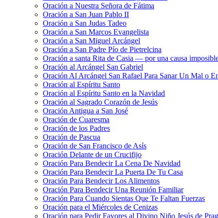
Oración a Nuestra Señora de Fátima
Oración a San Juan Pablo II
Oración a San Judas Tadeo
Oración a San Marcos Evangelista
Oración a San Miguel Arcángel
Oración a San Padre Pío de Pietrelcina
Oración a santa Rita de Casia — por una causa imposibl
Oración al Arcángel San Gabriel
Oración Al Arcángel San Rafael Para Sanar Un Mal o E
Oración al Espíritu Santo
Oración al Espíritu Santo en la Navidad
Oración al Sagrado Corazón de Jesús
Oración Antigua a San José
Oración de Cuaresma
Oración de los Padres
Oración de Pascua
Oración de San Francisco de Asís
Oración Delante de un Crucifijo
Oración Para Bendecir La Cena De Navidad
Oración Para Bendecir La Puerta De Tu Casa
Oración Para Bendecir Los Alimentos
Oración Para Bendecir Una Reunión Familiar
Oración Para Cuando Sientas Que Te Faltan Fuerzas
Oración para el Miércoles de Cenizas
Oración para Pedir Favores al Divino Niño Jesús de Pra