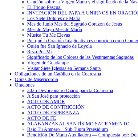
Canción sobre la Virgen María y el significado de la Na
El Triduo Pascual
INVITACIÓN DEL PAPA A UNIRNOS EN ORACIÓ
Los Siete Dolores de María
Mes de Junio Mes del Sagrado Corazón de Jesús
Mes de Mayo Mes de María
Música Tú Me Elevas
Por qué la Oración Imaginativa es conocida como Conte
Quién fue San Ignacio de Loyola
Reza Por Mí
Significado de los Colores de las Vestimentas Sagradas
Virgen de Guadalupe
Visitar Siete Iglesias en Semana Santa
Obligaciones de un Católico en la Cuaresma
Obras de Misericordia
Oraciones
2025 Devocionario Diario para la Cuaresma
A San José para protección
ACTO DE AMOR
ACTO DE CONTRICCIÓN
ACTO DE ESPERANZA
ACTO DE FE
ALABANZAS AL SANTÍSIMO SACRAMENTO
Bajo Tu Amparo – Sub Tuum Praesidium
Bendición De María Auxiliadora — Compuesta por: Do