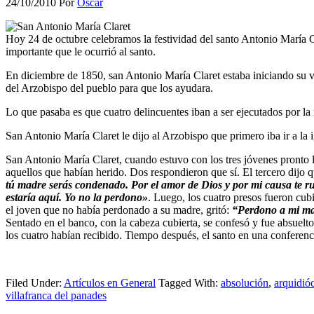
24/10/2010
Por
Oscar
Hoy 24 de octubre celebramos la festividad del santo Antonio María 
importante que le ocurrió al santo.
En diciembre de 1850, san Antonio María Claret estaba iniciando su vi
del Arzobispo del pueblo para que los ayudara.
Lo que pasaba es que cuatro delincuentes iban a ser ejecutados por l
San Antonio María Claret le dijo al Arzobispo que primero iba ir a la i
San Antonio María Claret, cuando estuvo con los tres jóvenes pronto l
aquellos que habían herido. Dos respondieron que sí. El tercero dijo 
tú madre serás condenado. Por el amor de Dios y por mi causa te r
estaría aquí. Yo no la perdono»
. Luego, los cuatro presos fueron cub
el joven que no había perdonado a su madre, gritó:
“Perdono a mi ma
Sentado en el banco, con la cabeza cubierta, se confesó y fue absuel
los cuatro habían recibido. Tiempo después, el santo en una conferenc
Filed Under:
Artículos en General
Tagged With:
absolución
,
arquidió
villafranca del panades