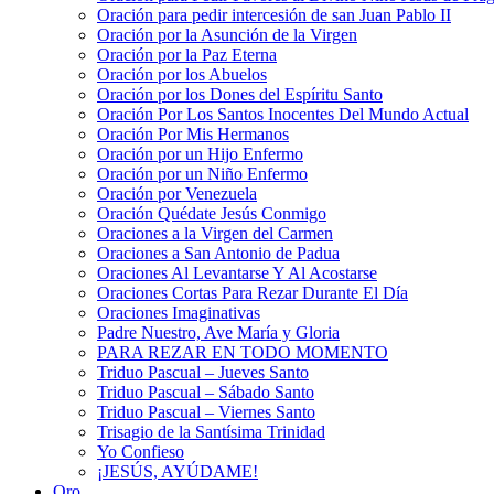
Oración para pedir intercesión de san Juan Pablo II
Oración por la Asunción de la Virgen
Oración por la Paz Eterna
Oración por los Abuelos
Oración por los Dones del Espíritu Santo
Oración Por Los Santos Inocentes Del Mundo Actual
Oración Por Mis Hermanos
Oración por un Hijo Enfermo
Oración por un Niño Enfermo
Oración por Venezuela
Oración Quédate Jesús Conmigo
Oraciones a la Virgen del Carmen
Oraciones a San Antonio de Padua
Oraciones Al Levantarse Y Al Acostarse
Oraciones Cortas Para Rezar Durante El Día
Oraciones Imaginativas
Padre Nuestro, Ave María y Gloria
PARA REZAR EN TODO MOMENTO
Triduo Pascual – Jueves Santo
Triduo Pascual – Sábado Santo
Triduo Pascual – Viernes Santo
Trisagio de la Santísima Trinidad
Yo Confieso
¡JESÚS, AYÚDAME!
Oro