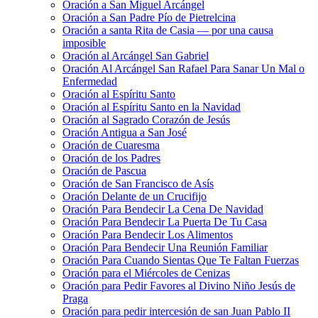
Oración a San Miguel Arcángel
Oración a San Padre Pío de Pietrelcina
Oración a santa Rita de Casia — por una causa
imposible
Oración al Arcángel San Gabriel
Oración Al Arcángel San Rafael Para Sanar Un Mal o
Enfermedad
Oración al Espíritu Santo
Oración al Espíritu Santo en la Navidad
Oración al Sagrado Corazón de Jesús
Oración Antigua a San José
Oración de Cuaresma
Oración de los Padres
Oración de Pascua
Oración de San Francisco de Asís
Oración Delante de un Crucifijo
Oración Para Bendecir La Cena De Navidad
Oración Para Bendecir La Puerta De Tu Casa
Oración Para Bendecir Los Alimentos
Oración Para Bendecir Una Reunión Familiar
Oración Para Cuando Sientas Que Te Faltan Fuerzas
Oración para el Miércoles de Cenizas
Oración para Pedir Favores al Divino Niño Jesús de
Praga
Oración para pedir intercesión de san Juan Pablo II