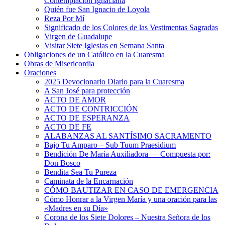
Contemplación Ignaciana
Quién fue San Ignacio de Loyola
Reza Por Mí
Significado de los Colores de las Vestimentas Sagradas
Virgen de Guadalupe
Visitar Siete Iglesias en Semana Santa
Obligaciones de un Católico en la Cuaresma
Obras de Misericordia
Oraciones
2025 Devocionario Diario para la Cuaresma
A San José para protección
ACTO DE AMOR
ACTO DE CONTRICCIÓN
ACTO DE ESPERANZA
ACTO DE FE
ALABANZAS AL SANTÍSIMO SACRAMENTO
Bajo Tu Amparo – Sub Tuum Praesidium
Bendición De María Auxiliadora — Compuesta por:
Don Bosco
Bendita Sea Tu Pureza
Caminata de la Encarnación
CÓMO BAUTIZAR EN CASO DE EMERGENCIA
Cómo Honrar a la Virgen María y una oración para las
«Madres en su Día»
Corona de los Siete Dolores – Nuestra Señora de los