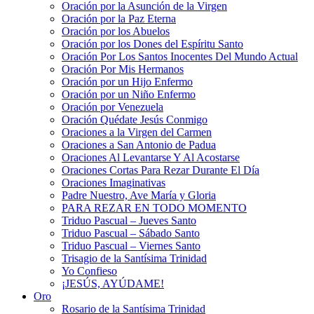
Oración por la Asunción de la Virgen
Oración por la Paz Eterna
Oración por los Abuelos
Oración por los Dones del Espíritu Santo
Oración Por Los Santos Inocentes Del Mundo Actual
Oración Por Mis Hermanos
Oración por un Hijo Enfermo
Oración por un Niño Enfermo
Oración por Venezuela
Oración Quédate Jesús Conmigo
Oraciones a la Virgen del Carmen
Oraciones a San Antonio de Padua
Oraciones Al Levantarse Y Al Acostarse
Oraciones Cortas Para Rezar Durante El Día
Oraciones Imaginativas
Padre Nuestro, Ave María y Gloria
PARA REZAR EN TODO MOMENTO
Triduo Pascual – Jueves Santo
Triduo Pascual – Sábado Santo
Triduo Pascual – Viernes Santo
Trisagio de la Santísima Trinidad
Yo Confieso
¡JESÚS, AYÚDAME!
Oro
Rosario de la Santísima Trinidad