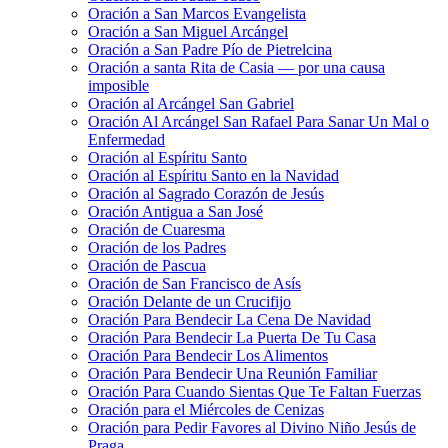
Oración a San Marcos Evangelista
Oración a San Miguel Arcángel
Oración a San Padre Pío de Pietrelcina
Oración a santa Rita de Casia — por una causa
imposible
Oración al Arcángel San Gabriel
Oración Al Arcángel San Rafael Para Sanar Un Mal o
Enfermedad
Oración al Espíritu Santo
Oración al Espíritu Santo en la Navidad
Oración al Sagrado Corazón de Jesús
Oración Antigua a San José
Oración de Cuaresma
Oración de los Padres
Oración de Pascua
Oración de San Francisco de Asís
Oración Delante de un Crucifijo
Oración Para Bendecir La Cena De Navidad
Oración Para Bendecir La Puerta De Tu Casa
Oración Para Bendecir Los Alimentos
Oración Para Bendecir Una Reunión Familiar
Oración Para Cuando Sientas Que Te Faltan Fuerzas
Oración para el Miércoles de Cenizas
Oración para Pedir Favores al Divino Niño Jesús de
Praga