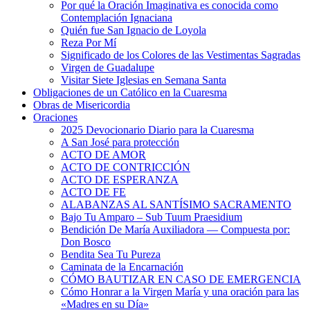
Por qué la Oración Imaginativa es conocida como
Contemplación Ignaciana
Quién fue San Ignacio de Loyola
Reza Por Mí
Significado de los Colores de las Vestimentas Sagradas
Virgen de Guadalupe
Visitar Siete Iglesias en Semana Santa
Obligaciones de un Católico en la Cuaresma
Obras de Misericordia
Oraciones
2025 Devocionario Diario para la Cuaresma
A San José para protección
ACTO DE AMOR
ACTO DE CONTRICCIÓN
ACTO DE ESPERANZA
ACTO DE FE
ALABANZAS AL SANTÍSIMO SACRAMENTO
Bajo Tu Amparo – Sub Tuum Praesidium
Bendición De María Auxiliadora — Compuesta por:
Don Bosco
Bendita Sea Tu Pureza
Caminata de la Encarnación
CÓMO BAUTIZAR EN CASO DE EMERGENCIA
Cómo Honrar a la Virgen María y una oración para las
«Madres en su Día»