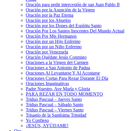
Oración para pedir intercesión de san Juan Pablo II
Oración por la Asunción de la Virgen
Oración por la Paz Eterna
Oración por los Abuelos
Oración por los Dones del Espíritu Santo
Oración Por Los Santos Inocentes Del Mundo Actual
Oración Por Mis Hermanos
Oración por un Hijo Enfermo
Oración por un Niño Enfermo
Oración por Venezuela
Oración Quédate Jesús Conmigo
Oraciones a la Virgen del Carmen
Oraciones a San Antonio de Padua
Oraciones Al Levantarse Y Al Acostarse
Oraciones Cortas Para Rezar Durante El Día
Oraciones Imaginativas
Padre Nuestro, Ave María y Gloria
PARA REZAR EN TODO MOMENTO
Triduo Pascual – Jueves Santo
Triduo Pascual – Sábado Santo
Triduo Pascual – Viernes Santo
Trisagio de la Santísima Trinidad
Yo Confieso
¡JESÚS, AYÚDAME!
Oro