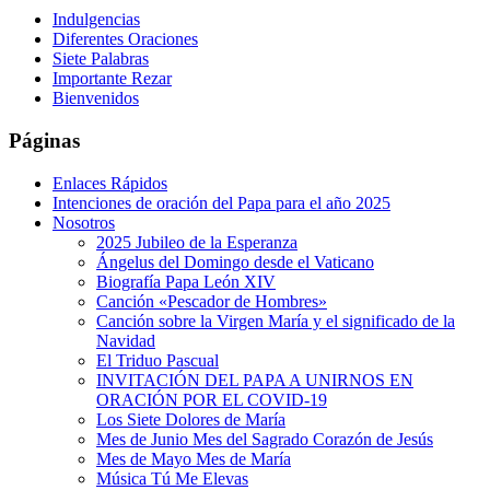
Indulgencias
Diferentes Oraciones
Siete Palabras
Importante Rezar
Bienvenidos
Páginas
Enlaces Rápidos
Intenciones de oración del Papa para el año 2025
Nosotros
2025 Jubileo de la Esperanza
Ángelus del Domingo desde el Vaticano
Biografía Papa León XIV
Canción «Pescador de Hombres»
Canción sobre la Virgen María y el significado de la
Navidad
El Triduo Pascual
INVITACIÓN DEL PAPA A UNIRNOS EN
ORACIÓN POR EL COVID-19
Los Siete Dolores de María
Mes de Junio Mes del Sagrado Corazón de Jesús
Mes de Mayo Mes de María
Música Tú Me Elevas