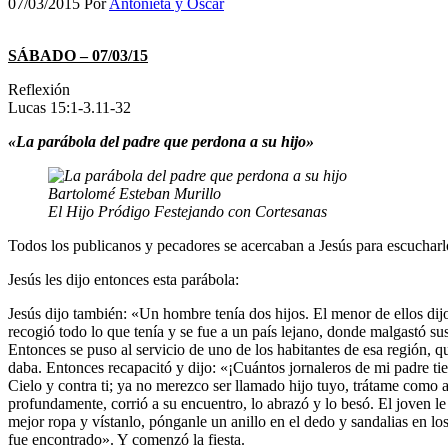
07/03/2015
Por
Antonieta y Oscar
SÁBADO – 07/03/15
Reflexión
Lucas 15:1-3.11-32
«La parábola del padre que perdona a su hijo»
Bartolomé Esteban Murillo
El Hijo Pródigo Festejando con Cortesanas
Todos los publicanos y pecadores se acercaban a Jesús para escucharl
Jesús les dijo entonces esta parábola:
Jesús dijo también: «Un hombre tenía dos hijos. El menor de ellos dij
recogió todo lo que tenía y se fue a un país lejano, donde malgastó s
Entonces se puso al servicio de uno de los habitantes de esa región, 
daba. Entonces recapacitó y dijo: «¡Cuántos jornaleros de mi padre t
Cielo y contra ti; ya no merezco ser llamado hijo tuyo, trátame como a
profundamente, corrió a su encuentro, lo abrazó y lo besó. El joven le 
mejor ropa y vístanlo, pónganle un anillo en el dedo y sandalias en l
fue encontrado». Y comenzó la fiesta.