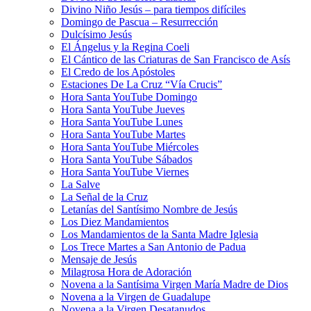
Divino Niño Jesús – para tiempos difíciles
Domingo de Pascua – Resurrección
Dulcísimo Jesús
El Ángelus y la Regina Coeli
El Cántico de las Criaturas de San Francisco de Asís
El Credo de los Apóstoles
Estaciones De La Cruz “Vía Crucis”
Hora Santa YouTube Domingo
Hora Santa YouTube Jueves
Hora Santa YouTube Lunes
Hora Santa YouTube Martes
Hora Santa YouTube Miércoles
Hora Santa YouTube Sábados
Hora Santa YouTube Viernes
La Salve
La Señal de la Cruz
Letanías del Santísimo Nombre de Jesús
Los Diez Mandamientos
Los Mandamientos de la Santa Madre Iglesia
Los Trece Martes a San Antonio de Padua
Mensaje de Jesús
Milagrosa Hora de Adoración
Novena a la Santísima Virgen María Madre de Dios
Novena a la Virgen de Guadalupe
Novena a la Virgen Desatanudos