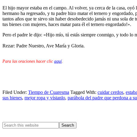
El hijo mayor estaba en el campo. Al volver, ya cerca de la casa, oyó
hermano ha regresado, y tu padre hizo matar el ternero y engordado, po
tantos años que te sirvo sin haber desobedecido jamás ni una sola de 
tus bienes con mujeres, haces matar para él el ternero engordado!».
Pero el padre le dijo: «Hijo mío, tú estás siempre conmigo, y todo lo 
Rezar: Padre Nuestro, Ave María y Gloria.
Para las oraciones hacer clic
aquí
.
Filed Under:
Tiempo de Cuaresma
Tagged With:
cuidar cerdos
,
estab
sus bienes
,
mejor ropa y vístanlo
,
parábola del padre que perdona a su
Primary
Sidebar
Search
this
website