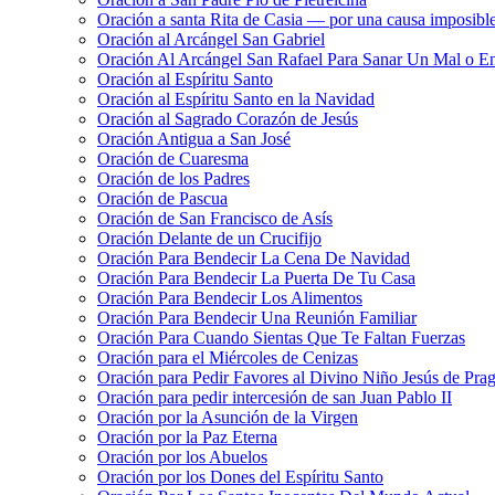
Oración a santa Rita de Casia — por una causa imposibl
Oración al Arcángel San Gabriel
Oración Al Arcángel San Rafael Para Sanar Un Mal o E
Oración al Espíritu Santo
Oración al Espíritu Santo en la Navidad
Oración al Sagrado Corazón de Jesús
Oración Antigua a San José
Oración de Cuaresma
Oración de los Padres
Oración de Pascua
Oración de San Francisco de Asís
Oración Delante de un Crucifijo
Oración Para Bendecir La Cena De Navidad
Oración Para Bendecir La Puerta De Tu Casa
Oración Para Bendecir Los Alimentos
Oración Para Bendecir Una Reunión Familiar
Oración Para Cuando Sientas Que Te Faltan Fuerzas
Oración para el Miércoles de Cenizas
Oración para Pedir Favores al Divino Niño Jesús de Pra
Oración para pedir intercesión de san Juan Pablo II
Oración por la Asunción de la Virgen
Oración por la Paz Eterna
Oración por los Abuelos
Oración por los Dones del Espíritu Santo