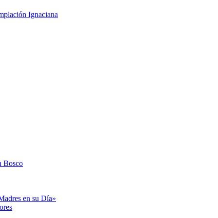
mplación Ignaciana
n Bosco
«Madres en su Día»
ores