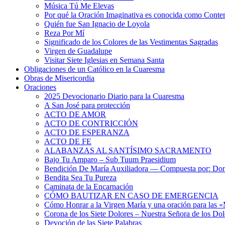
Música Tú Me Elevas
Por qué la Oración Imaginativa es conocida como Conte
Quién fue San Ignacio de Loyola
Reza Por Mí
Significado de los Colores de las Vestimentas Sagradas
Virgen de Guadalupe
Visitar Siete Iglesias en Semana Santa
Obligaciones de un Católico en la Cuaresma
Obras de Misericordia
Oraciones
2025 Devocionario Diario para la Cuaresma
A San José para protección
ACTO DE AMOR
ACTO DE CONTRICCIÓN
ACTO DE ESPERANZA
ACTO DE FE
ALABANZAS AL SANTÍSIMO SACRAMENTO
Bajo Tu Amparo – Sub Tuum Praesidium
Bendición De María Auxiliadora — Compuesta por: Do
Bendita Sea Tu Pureza
Caminata de la Encarnación
CÓMO BAUTIZAR EN CASO DE EMERGENCIA
Cómo Honrar a la Virgen María y una oración para las 
Corona de los Siete Dolores – Nuestra Señora de los Dol
Devoción de las Siete Palabras