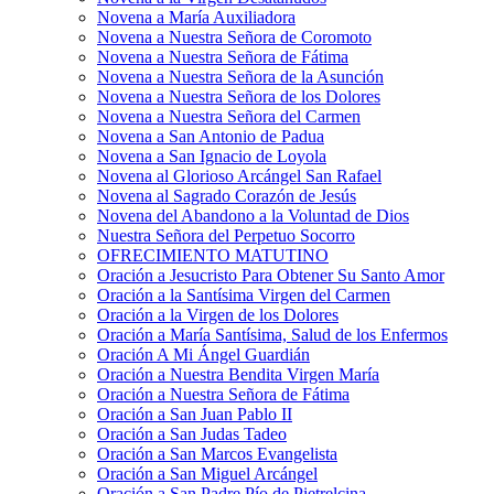
Novena a María Auxiliadora
Novena a Nuestra Señora de Coromoto
Novena a Nuestra Señora de Fátima
Novena a Nuestra Señora de la Asunción
Novena a Nuestra Señora de los Dolores
Novena a Nuestra Señora del Carmen
Novena a San Antonio de Padua
Novena a San Ignacio de Loyola
Novena al Glorioso Arcángel San Rafael
Novena al Sagrado Corazón de Jesús
Novena del Abandono a la Voluntad de Dios
Nuestra Señora del Perpetuo Socorro
OFRECIMIENTO MATUTINO
Oración a Jesucristo Para Obtener Su Santo Amor
Oración a la Santísima Virgen del Carmen
Oración a la Virgen de los Dolores
Oración a María Santísima, Salud de los Enfermos
Oración A Mi Ángel Guardián
Oración a Nuestra Bendita Virgen María
Oración a Nuestra Señora de Fátima
Oración a San Juan Pablo II
Oración a San Judas Tadeo
Oración a San Marcos Evangelista
Oración a San Miguel Arcángel
Oración a San Padre Pío de Pietrelcina