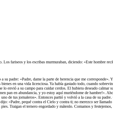
o. Los fariseos y los escribas murmuraban, diciendo: «Este hombre reci
o a su padre: «Padre, dame la parte de herencia que me corresponde». Y e
us bienes en una vida licenciosa. Ya había gastado todo, cuando sobrevi
que lo envió a su campo para cuidar cerdos. El hubiera deseado calmar s
ienen pan en abundancia, y yo estoy aquí muriéndome de hambre!». Ahora
 uno de tus jornaleros». Entonces partió y volvió a la casa de su padre
dijo: «Padre, pequé contra el Cielo y contra ti; no merezco ser llamado 
os pies. Traigan el ternero engordado y mátenlo. Comamos y festejemos, 