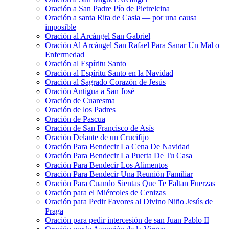
Oración a San Padre Pío de Pietrelcina
Oración a santa Rita de Casia — por una causa
imposible
Oración al Arcángel San Gabriel
Oración Al Arcángel San Rafael Para Sanar Un Mal o
Enfermedad
Oración al Espíritu Santo
Oración al Espíritu Santo en la Navidad
Oración al Sagrado Corazón de Jesús
Oración Antigua a San José
Oración de Cuaresma
Oración de los Padres
Oración de Pascua
Oración de San Francisco de Asís
Oración Delante de un Crucifijo
Oración Para Bendecir La Cena De Navidad
Oración Para Bendecir La Puerta De Tu Casa
Oración Para Bendecir Los Alimentos
Oración Para Bendecir Una Reunión Familiar
Oración Para Cuando Sientas Que Te Faltan Fuerzas
Oración para el Miércoles de Cenizas
Oración para Pedir Favores al Divino Niño Jesús de
Praga
Oración para pedir intercesión de san Juan Pablo II