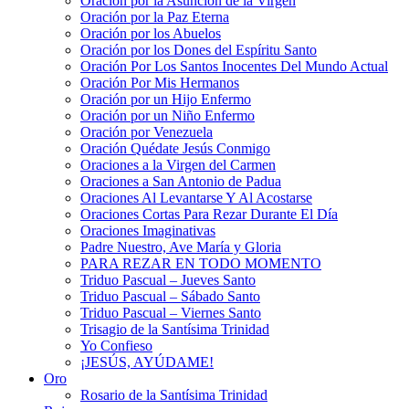
Oración por la Asunción de la Virgen
Oración por la Paz Eterna
Oración por los Abuelos
Oración por los Dones del Espíritu Santo
Oración Por Los Santos Inocentes Del Mundo Actual
Oración Por Mis Hermanos
Oración por un Hijo Enfermo
Oración por un Niño Enfermo
Oración por Venezuela
Oración Quédate Jesús Conmigo
Oraciones a la Virgen del Carmen
Oraciones a San Antonio de Padua
Oraciones Al Levantarse Y Al Acostarse
Oraciones Cortas Para Rezar Durante El Día
Oraciones Imaginativas
Padre Nuestro, Ave María y Gloria
PARA REZAR EN TODO MOMENTO
Triduo Pascual – Jueves Santo
Triduo Pascual – Sábado Santo
Triduo Pascual – Viernes Santo
Trisagio de la Santísima Trinidad
Yo Confieso
¡JESÚS, AYÚDAME!
Oro
Rosario de la Santísima Trinidad