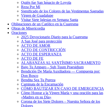
Quién fue San Ignacio de Loyola
Reza Por Mí
Significado de los Colores de las Vestimentas Sagradas
Virgen de Guadalupe
Visitar Siete Iglesias en Semana Santa
Obligaciones de un Católico en la Cuaresma
Obras de Misericordia
Oraciones
2025 Devocionario Diario para la Cuaresma
A San José para protección
ACTO DE AMOR
ACTO DE CONTRICCIÓN
ACTO DE ESPERANZA
ACTO DE FE
ALABANZAS AL SANTÍSIMO SACRAMENTO
Bajo Tu Amparo – Sub Tuum Praesidium
Bendición De María Auxiliadora — Compuesta por:
Don Bosco
Bendita Sea Tu Pureza
Caminata de la Encarnación
CÓMO BAUTIZAR EN CASO DE EMERGENCIA
Cómo Honrar a la Virgen María y una oración para las
«Madres en su Día»
Corona de los Siete Dolores – Nuestra Señora de los
Dolores