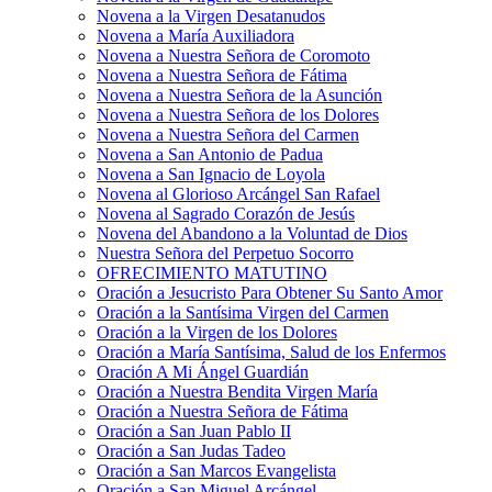
Novena a la Virgen Desatanudos
Novena a María Auxiliadora
Novena a Nuestra Señora de Coromoto
Novena a Nuestra Señora de Fátima
Novena a Nuestra Señora de la Asunción
Novena a Nuestra Señora de los Dolores
Novena a Nuestra Señora del Carmen
Novena a San Antonio de Padua
Novena a San Ignacio de Loyola
Novena al Glorioso Arcángel San Rafael
Novena al Sagrado Corazón de Jesús
Novena del Abandono a la Voluntad de Dios
Nuestra Señora del Perpetuo Socorro
OFRECIMIENTO MATUTINO
Oración a Jesucristo Para Obtener Su Santo Amor
Oración a la Santísima Virgen del Carmen
Oración a la Virgen de los Dolores
Oración a María Santísima, Salud de los Enfermos
Oración A Mi Ángel Guardián
Oración a Nuestra Bendita Virgen María
Oración a Nuestra Señora de Fátima
Oración a San Juan Pablo II
Oración a San Judas Tadeo
Oración a San Marcos Evangelista
Oración a San Miguel Arcángel