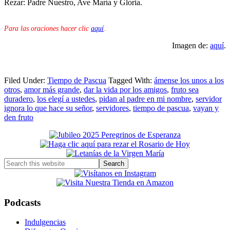
Rezar: Padre Nuestro, Ave María y Gloria.
Para las oraciones hacer clic
aquí
.
Imagen de:
aquí
.
Filed Under:
Tiempo de Pascua
Tagged With:
ámense los unos a los
otros
,
amor más grande
,
dar la vida por los amigos
,
fruto sea
duradero
,
los elegí a ustedes
,
pidan al padre en mi nombre
,
servidor
ignora lo que hace su señor
,
servidores
,
tiempo de pascua
,
vayan y
den fruto
Primary
Sidebar
Search
this
website
Podcasts
Indulgencias