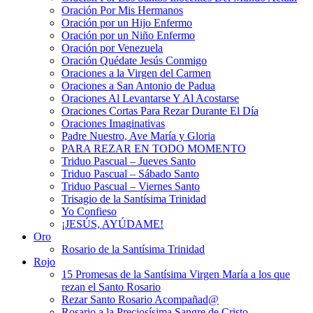
Oración Por Mis Hermanos
Oración por un Hijo Enfermo
Oración por un Niño Enfermo
Oración por Venezuela
Oración Quédate Jesús Conmigo
Oraciones a la Virgen del Carmen
Oraciones a San Antonio de Padua
Oraciones Al Levantarse Y Al Acostarse
Oraciones Cortas Para Rezar Durante El Día
Oraciones Imaginativas
Padre Nuestro, Ave María y Gloria
PARA REZAR EN TODO MOMENTO
Triduo Pascual – Jueves Santo
Triduo Pascual – Sábado Santo
Triduo Pascual – Viernes Santo
Trisagio de la Santísima Trinidad
Yo Confieso
¡JESÚS, AYÚDAME!
Oro
Rosario de la Santísima Trinidad
Rojo
15 Promesas de la Santísima Virgen María a los que
rezan el Santo Rosario
Rezar Santo Rosario Acompañad@
Rosario a la Preciosísima Sangre de Cristo