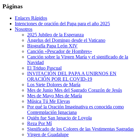
Páginas
Enlaces Rápidos
Intenciones de oración del Papa para el año 2025
Nosotros
2025 Jubileo de la Esperanza
Ángelus del Domingo desde el Vaticano
Biografía Papa León XIV
Canción «Pescador de Hombres»
Canción sobre la Virgen María y el significado de la
Navidad
El Triduo Pascual
INVITACIÓN DEL PAPA A UNIRNOS EN
ORACIÓN POR EL COVID-19
Los Siete Dolores de María
Mes de Junio Mes del Sagrado Corazón de Jesús
Mes de Mayo Mes de María
Música Tú Me Elevas
Por qué la Oración Imaginativa es conocida como
Contemplación Ignaciana
Quién fue San Ignacio de Loyola
Reza Por Mí
Significado de los Colores de las Vestimentas Sagradas
Virgen de Guadalupe