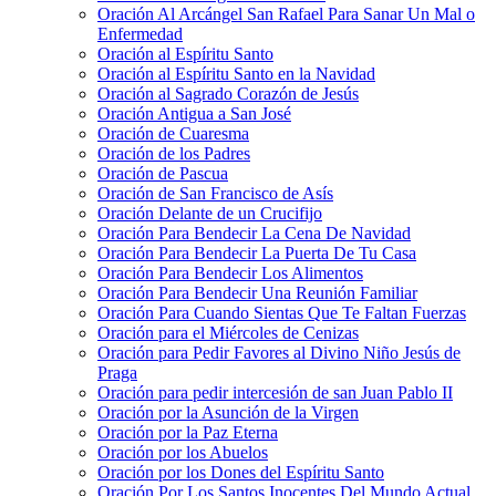
Oración Al Arcángel San Rafael Para Sanar Un Mal o
Enfermedad
Oración al Espíritu Santo
Oración al Espíritu Santo en la Navidad
Oración al Sagrado Corazón de Jesús
Oración Antigua a San José
Oración de Cuaresma
Oración de los Padres
Oración de Pascua
Oración de San Francisco de Asís
Oración Delante de un Crucifijo
Oración Para Bendecir La Cena De Navidad
Oración Para Bendecir La Puerta De Tu Casa
Oración Para Bendecir Los Alimentos
Oración Para Bendecir Una Reunión Familiar
Oración Para Cuando Sientas Que Te Faltan Fuerzas
Oración para el Miércoles de Cenizas
Oración para Pedir Favores al Divino Niño Jesús de
Praga
Oración para pedir intercesión de san Juan Pablo II
Oración por la Asunción de la Virgen
Oración por la Paz Eterna
Oración por los Abuelos
Oración por los Dones del Espíritu Santo
Oración Por Los Santos Inocentes Del Mundo Actual