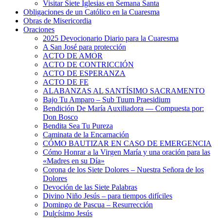
Visitar Siete Iglesias en Semana Santa
Obligaciones de un Católico en la Cuaresma
Obras de Misericordia
Oraciones
2025 Devocionario Diario para la Cuaresma
A San José para protección
ACTO DE AMOR
ACTO DE CONTRICCIÓN
ACTO DE ESPERANZA
ACTO DE FE
ALABANZAS AL SANTÍSIMO SACRAMENTO
Bajo Tu Amparo – Sub Tuum Praesidium
Bendición De María Auxiliadora — Compuesta por:
Don Bosco
Bendita Sea Tu Pureza
Caminata de la Encarnación
CÓMO BAUTIZAR EN CASO DE EMERGENCIA
Cómo Honrar a la Virgen María y una oración para las
«Madres en su Día»
Corona de los Siete Dolores – Nuestra Señora de los
Dolores
Devoción de las Siete Palabras
Divino Niño Jesús – para tiempos difíciles
Domingo de Pascua – Resurrección
Dulcísimo Jesús