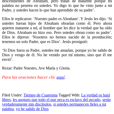
descendientes de Abraham, pero tratan de matarme porque mi
palabra no penetra en ustedes. Yo digo lo que he visto junto a mi
Padre, y ustedes hacen lo que han aprendido de su padre’.
Ellos le replicaron: ‘Nuestro padre es Abraham’. Y Jesús les dijo: ‘Si
ustedes fueran hijos de Abraham obrarían como él. Pero ahora
quieren matarme a mí, al hombre que les dice la verdad que ha oído
de Dios. Abraham no hizo eso. Pero ustedes obran como su padre’.
Ellos le dijeron: ‘Nosotros no hemos nacido de la prostitución;
tenemos un solo Padre, que es Dios’. Jesús prosiguió:
‘Si Dios fuera su Padre, ustedes me amarían, porque yo he salido de
Dios y vengo de él. No he venido por mí mismo, sino que él me
envió’.
Rezar: Padre Nuestro, Ave María y Gloria.
Para las oraciones hacer clic
aquí
.
Filed Under:
Tiempo de Cuaresma
Tagged With:
La verdad os hará
libres
,
les aseguro que todo el que peca es esclavo del pecado
,
serán
verdaderamente mis discípulos
,
si ustedes permanecen fieles a mi
palabra
,
yo he salido de Dios