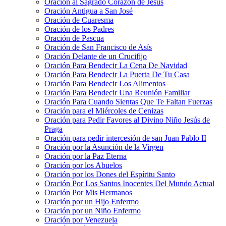
Oración al Sagrado Corazón de Jesús
Oración Antigua a San José
Oración de Cuaresma
Oración de los Padres
Oración de Pascua
Oración de San Francisco de Asís
Oración Delante de un Crucifijo
Oración Para Bendecir La Cena De Navidad
Oración Para Bendecir La Puerta De Tu Casa
Oración Para Bendecir Los Alimentos
Oración Para Bendecir Una Reunión Familiar
Oración Para Cuando Sientas Que Te Faltan Fuerzas
Oración para el Miércoles de Cenizas
Oración para Pedir Favores al Divino Niño Jesús de
Praga
Oración para pedir intercesión de san Juan Pablo II
Oración por la Asunción de la Virgen
Oración por la Paz Eterna
Oración por los Abuelos
Oración por los Dones del Espíritu Santo
Oración Por Los Santos Inocentes Del Mundo Actual
Oración Por Mis Hermanos
Oración por un Hijo Enfermo
Oración por un Niño Enfermo
Oración por Venezuela