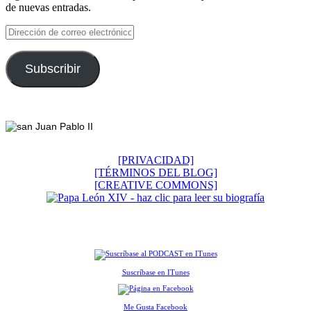
de nuevas entradas.
Dirección
de
correo
electrónico
Subscribir
Footer
[PRIVACIDAD]
[TÉRMINOS DEL BLOG]
[CREATIVE COMMONS]
Suscríbase en ITunes
Me Gusta Facebook