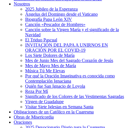
Nosotros
2025 Jubileo de la Esperanza
Ángelus del Domingo desde el Vaticano
Biografía Papa León XIV
Canción «Pescador de Hombres»
Canción sobre la Virgen María y el significado de la
Navidad
El Triduo Pascual
INVITACIÓN DEL PAPA A UNIRNOS EN
ORACIÓN POR EL COVID-19
Los Siete Dolores de María
Mes de Junio Mes del Sagrado Corazón de Jesús
Mes de Mayo Mes de María
Música Tú Me Elevas
Por qué la Oración Imaginativa es conocida como
Contemplación Ignaciana
Quién fue San Ignacio de Loyola
Reza Por Mí
Significado de los Colores de las Vestimentas Sagradas
Virgen de Guadalupe
Visitar Siete Iglesias en Semana Santa
Obligaciones de un Católico en la Cuaresma
Obras de Misericordia
Oraciones
2025 Devocionario Diario para la Cuaresma