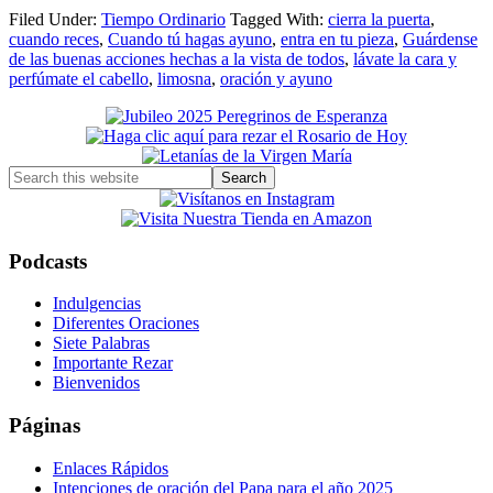
Filed Under:
Tiempo Ordinario
Tagged With:
cierra la puerta
,
cuando reces
,
Cuando tú hagas ayuno
,
entra en tu pieza
,
Guárdense
de las buenas acciones hechas a la vista de todos
,
lávate la cara y
perfúmate el cabello
,
limosna
,
oración y ayuno
Primary
Sidebar
Search
this
website
Podcasts
Indulgencias
Diferentes Oraciones
Siete Palabras
Importante Rezar
Bienvenidos
Páginas
Enlaces Rápidos
Intenciones de oración del Papa para el año 2025