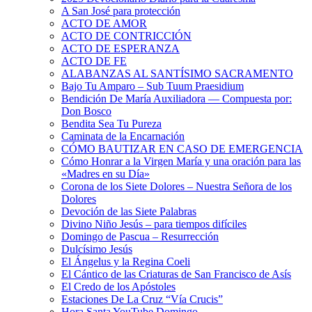
A San José para protección
ACTO DE AMOR
ACTO DE CONTRICCIÓN
ACTO DE ESPERANZA
ACTO DE FE
ALABANZAS AL SANTÍSIMO SACRAMENTO
Bajo Tu Amparo – Sub Tuum Praesidium
Bendición De María Auxiliadora — Compuesta por:
Don Bosco
Bendita Sea Tu Pureza
Caminata de la Encarnación
CÓMO BAUTIZAR EN CASO DE EMERGENCIA
Cómo Honrar a la Virgen María y una oración para las
«Madres en su Día»
Corona de los Siete Dolores – Nuestra Señora de los
Dolores
Devoción de las Siete Palabras
Divino Niño Jesús – para tiempos difíciles
Domingo de Pascua – Resurrección
Dulcísimo Jesús
El Ángelus y la Regina Coeli
El Cántico de las Criaturas de San Francisco de Asís
El Credo de los Apóstoles
Estaciones De La Cruz “Vía Crucis”
Hora Santa YouTube Domingo