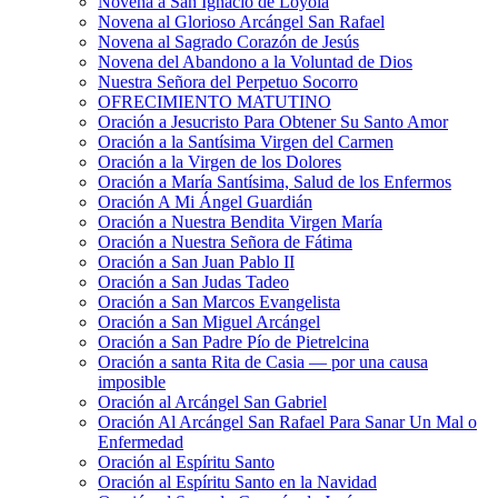
Novena a San Ignacio de Loyola
Novena al Glorioso Arcángel San Rafael
Novena al Sagrado Corazón de Jesús
Novena del Abandono a la Voluntad de Dios
Nuestra Señora del Perpetuo Socorro
OFRECIMIENTO MATUTINO
Oración a Jesucristo Para Obtener Su Santo Amor
Oración a la Santísima Virgen del Carmen
Oración a la Virgen de los Dolores
Oración a María Santísima, Salud de los Enfermos
Oración A Mi Ángel Guardián
Oración a Nuestra Bendita Virgen María
Oración a Nuestra Señora de Fátima
Oración a San Juan Pablo II
Oración a San Judas Tadeo
Oración a San Marcos Evangelista
Oración a San Miguel Arcángel
Oración a San Padre Pío de Pietrelcina
Oración a santa Rita de Casia — por una causa
imposible
Oración al Arcángel San Gabriel
Oración Al Arcángel San Rafael Para Sanar Un Mal o
Enfermedad
Oración al Espíritu Santo
Oración al Espíritu Santo en la Navidad