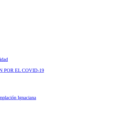
vidad
N POR EL COVID-19
mplación Ignaciana