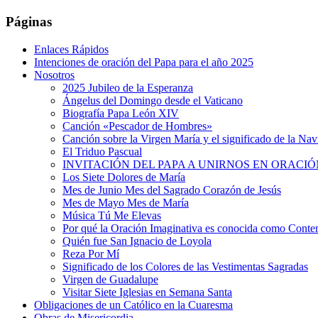
Páginas
Enlaces Rápidos
Intenciones de oración del Papa para el año 2025
Nosotros
2025 Jubileo de la Esperanza
Ángelus del Domingo desde el Vaticano
Biografía Papa León XIV
Canción «Pescador de Hombres»
Canción sobre la Virgen María y el significado de la Na
El Triduo Pascual
INVITACIÓN DEL PAPA A UNIRNOS EN ORACIÓ
Los Siete Dolores de María
Mes de Junio Mes del Sagrado Corazón de Jesús
Mes de Mayo Mes de María
Música Tú Me Elevas
Por qué la Oración Imaginativa es conocida como Conte
Quién fue San Ignacio de Loyola
Reza Por Mí
Significado de los Colores de las Vestimentas Sagradas
Virgen de Guadalupe
Visitar Siete Iglesias en Semana Santa
Obligaciones de un Católico en la Cuaresma
Obras de Misericordia