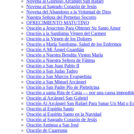
Novena al Glorioso Arcángel San Rafael
Novena al Sagrado Corazón de Jesús
Novena del Abandono a la Voluntad de Dios
Nuestra Señora del Perpetuo Socorro
OFRECIMIENTO MATUTINO
Oración a Jesucristo Para Obtener Su Santo Amor
Oración a la Santísima Virgen del Carmen
Oración a la Virgen de los Dolores
Oración a María Santísima, Salud de los Enfermos
Oración A Mi Ángel Guardián
Oración a Nuestra Bendita Virgen María
Oración a Nuestra Señora de Fátima
Oración a San Juan Pablo II
Oración a San Judas Tadeo
Oración a San Marcos Evangelista
Oración a San Miguel Arcángel
Oración a San Padre Pío de Pietrelcina
Oración a santa Rita de Casia — por una causa imposibl
Oración al Arcángel San Gabriel
Oración Al Arcángel San Rafael Para Sanar Un Mal o E
Oración al Espíritu Santo
Oración al Espíritu Santo en la Navidad
Oración al Sagrado Corazón de Jesús
Oración Antigua a San José
Oración de Cuaresma