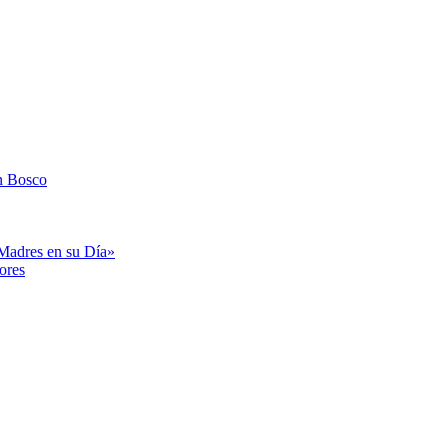
n Bosco
«Madres en su Día»
ores