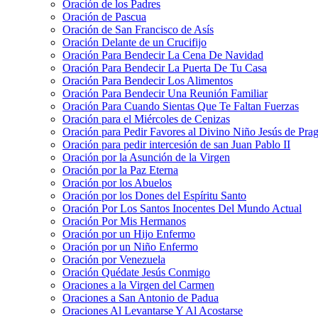
Oración de los Padres
Oración de Pascua
Oración de San Francisco de Asís
Oración Delante de un Crucifijo
Oración Para Bendecir La Cena De Navidad
Oración Para Bendecir La Puerta De Tu Casa
Oración Para Bendecir Los Alimentos
Oración Para Bendecir Una Reunión Familiar
Oración Para Cuando Sientas Que Te Faltan Fuerzas
Oración para el Miércoles de Cenizas
Oración para Pedir Favores al Divino Niño Jesús de Pra
Oración para pedir intercesión de san Juan Pablo II
Oración por la Asunción de la Virgen
Oración por la Paz Eterna
Oración por los Abuelos
Oración por los Dones del Espíritu Santo
Oración Por Los Santos Inocentes Del Mundo Actual
Oración Por Mis Hermanos
Oración por un Hijo Enfermo
Oración por un Niño Enfermo
Oración por Venezuela
Oración Quédate Jesús Conmigo
Oraciones a la Virgen del Carmen
Oraciones a San Antonio de Padua
Oraciones Al Levantarse Y Al Acostarse