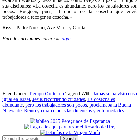
estaban decaídos y desanimados, como ovejas sin pastor. Y dijo a
sus discípulos: «La cosecha es abundante, pero los trabajadores son
pocos. Rueguen, pues, al dueño de la cosecha que envíe
trabajadores a recoger su cosecha.»
Rezar: Padre Nuestro, Ave María y Gloria.
Para las oraciones hacer clic
aquí
.
Filed Under:
Tiempo Ordinario
Tagged With:
Jamás se ha visto cosa
igual en Israel
,
Jesus recorriendo ciudades
,
La cosecha es
abundante
,
pero los trabajadores son pocos
,
proclamaba la Buena
Nueva del Reino y curaba todas las dolencias y enfermedades
Primary
Sidebar
Search