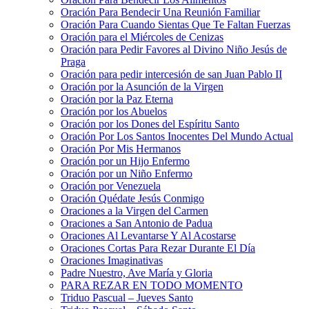
Oración Para Bendecir Una Reunión Familiar
Oración Para Cuando Sientas Que Te Faltan Fuerzas
Oración para el Miércoles de Cenizas
Oración para Pedir Favores al Divino Niño Jesús de
Praga
Oración para pedir intercesión de san Juan Pablo II
Oración por la Asunción de la Virgen
Oración por la Paz Eterna
Oración por los Abuelos
Oración por los Dones del Espíritu Santo
Oración Por Los Santos Inocentes Del Mundo Actual
Oración Por Mis Hermanos
Oración por un Hijo Enfermo
Oración por un Niño Enfermo
Oración por Venezuela
Oración Quédate Jesús Conmigo
Oraciones a la Virgen del Carmen
Oraciones a San Antonio de Padua
Oraciones Al Levantarse Y Al Acostarse
Oraciones Cortas Para Rezar Durante El Día
Oraciones Imaginativas
Padre Nuestro, Ave María y Gloria
PARA REZAR EN TODO MOMENTO
Triduo Pascual – Jueves Santo