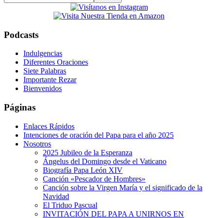
this
website
Podcasts
Indulgencias
Diferentes Oraciones
Siete Palabras
Importante Rezar
Bienvenidos
Páginas
Enlaces Rápidos
Intenciones de oración del Papa para el año 2025
Nosotros
2025 Jubileo de la Esperanza
Ángelus del Domingo desde el Vaticano
Biografía Papa León XIV
Canción «Pescador de Hombres»
Canción sobre la Virgen María y el significado de la
Navidad
El Triduo Pascual
INVITACIÓN DEL PAPA A UNIRNOS EN