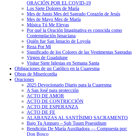
ORACIÓN POR EL COVID-19
Los Siete Dolores de María
Mes de Junio Mes del Sagrado Corazón de Jesús
Mes de Mayo Mes de María
Música Tú Me Elevas
Por qué la Oración Imaginativa es conocida como
Contemplación Ignaciana
Quién fue San Ignacio de Loyola
Reza Por Mí
Significado de los Colores de las Vestimentas Sagradas
Virgen de Guadalupe
Visitar Siete Iglesias en Semana Santa
Obligaciones de un Católico en la Cuaresma
Obras de Misericordia
Oraciones
2025 Devocionario Diario para la Cuaresma
A San José para protección
ACTO DE AMOR
ACTO DE CONTRICCIÓN
ACTO DE ESPERANZA
ACTO DE FE
ALABANZAS AL SANTÍSIMO SACRAMENTO
Bajo Tu Amparo – Sub Tuum Praesidium
Bendición De María Auxiliadora — Compuesta por:
Don Bosco