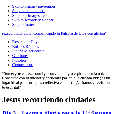
Skip to primary navigation
Skip to main content
Skip to primary sidebar
Skip to secondary sidebar
Skip to footer
rezaconmigo.com “Comunicando la Palabra de Dios con alegría”
Rosario de Hoy
Enlaces Rápidos
Divina Misericordia
Oraciones
Nosotros
Contactarnos
“Sumérgete en rezaconmigo.com, tu refugio espiritual en la red.
Conéctate con tu interior y encuentra paz en tu ajetreada vida; es un
lugar ideal para una pausa reflexiva en tu día. ¡Visítanos y revitaliza
tu espíritu!”
Jesus recorriendo ciudades
Día 3 – Lectura diaria para la 14ª Semana