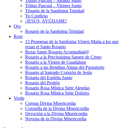
Triduo Pascual – Sábado Santo
Triduo Pascual – Viernes Santo
Trisagio de la Santísima Trinidad
Yo Confieso
¡JESÚS, AYÚDAME!
Oro
Rosario de la Santísima Trinidad
Rojo
15 Promesas de la Santísima Virgen María a los que
rezan el Santo Rosario
Rezar Santo Rosario Acompañad@
Rosario a la Preciosísima Sangre de Cristo
Rosario a la Virgen de Guadalupe
Rosario a las Benditas Almas del Purgatorio
Rosario al Sagrado Corazón de Jesús
Rosario del Espíritu Santo
Rosario del Perdón
Rosario Rosa Mística Siete Alegrías
Rosario Rosa Mística Siete Dolores
Verde
Corona Divina Misericordia
Coronilla de la Divina Misericordia
Devoción a la Divina Misericordia
Novena de la Divina Misericordia