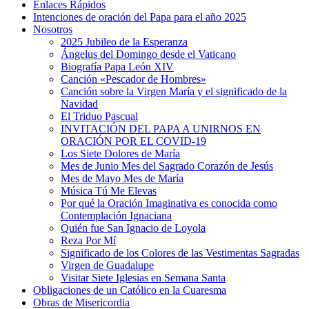
Enlaces Rápidos
Intenciones de oración del Papa para el año 2025
Nosotros
2025 Jubileo de la Esperanza
Ángelus del Domingo desde el Vaticano
Biografía Papa León XIV
Canción «Pescador de Hombres»
Canción sobre la Virgen María y el significado de la
Navidad
El Triduo Pascual
INVITACIÓN DEL PAPA A UNIRNOS EN
ORACIÓN POR EL COVID-19
Los Siete Dolores de María
Mes de Junio Mes del Sagrado Corazón de Jesús
Mes de Mayo Mes de María
Música Tú Me Elevas
Por qué la Oración Imaginativa es conocida como
Contemplación Ignaciana
Quién fue San Ignacio de Loyola
Reza Por Mí
Significado de los Colores de las Vestimentas Sagradas
Virgen de Guadalupe
Visitar Siete Iglesias en Semana Santa
Obligaciones de un Católico en la Cuaresma
Obras de Misericordia