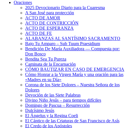
Oraciones
2025 Devocionario Diario para la Cuaresma
A San José para protección
ACTO DE AMOR
ACTO DE CONTRICCIÓN
ACTO DE ESPERANZA
ACTO DE FE
ALABANZAS AL SANTÍSIMO SACRAMENTO
Bajo Tu Amparo – Sub Tuum Praesidium
Bendición De María Auxiliadora — Compuesta por:
Don Bosco
Bendita Sea Tu Pureza
Caminata de la Encarnación
CÓMO BAUTIZAR EN CASO DE EMERGENCIA
Cómo Honrar a la Virgen María y una oración para las
«Madres en su Día»
Corona de los Siete Dolores – Nuestra Señora de los
Dolores
Devoción de las Siete Palabras
Divino Niño Jesús – para tiempos difíciles
Domingo de Pascua – Resurrección
Dulcísimo Jesús
El Ángelus y la Regina Coeli
El Cántico de las Criaturas de San Francisco de Asís
El Credo de los Apóstoles