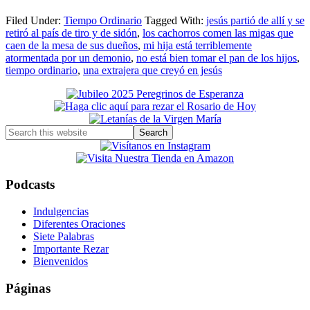
Filed Under:
Tiempo Ordinario
Tagged With:
jesús partió de allí y se
retiró al país de tiro y de sidón
,
los cachorros comen las migas que
caen de la mesa de sus dueños
,
mi hija está terriblemente
atormentada por un demonio
,
no está bien tomar el pan de los hijos
,
tiempo ordinario
,
una extrajera que creyó en jesús
Primary
Sidebar
Search
this
website
Podcasts
Indulgencias
Diferentes Oraciones
Siete Palabras
Importante Rezar
Bienvenidos
Páginas