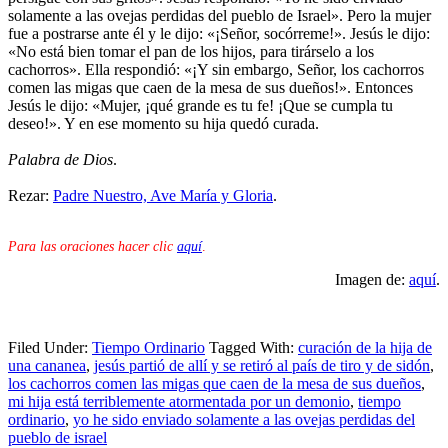
solamente a las ovejas perdidas del pueblo de Israel». Pero la mujer
fue a postrarse ante él y le dijo: «¡Señor, socórreme!». Jesús le dijo:
«No está bien tomar el pan de los hijos, para tirárselo a los
cachorros». Ella respondió: «¡Y sin embargo, Señor, los cachorros
comen las migas que caen de la mesa de sus dueños!». Entonces
Jesús le dijo: «Mujer, ¡qué grande es tu fe! ¡Que se cumpla tu
deseo!». Y en ese momento su hija quedó curada.
Palabra de Dios
.
Rezar:
Padre Nuestro, Ave María y Gloria
.
Para las oraciones hacer clic
aquí
.
Imagen de:
aquí
.
Filed Under:
Tiempo Ordinario
Tagged With:
curación de la hija de
una cananea
,
jesús partió de allí y se retiró al país de tiro y de sidón
,
los cachorros comen las migas que caen de la mesa de sus dueños
,
mi hija está terriblemente atormentada por un demonio
,
tiempo
ordinario
,
yo he sido enviado solamente a las ovejas perdidas del
pueblo de israel