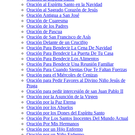
Oración al Espíritu Santo en la Navidad
Oración al Sagrado Corazón de Jesús
Oración Antigua a San José
Oración de Cuaresma
Oración de los Padres
Oración de Pascua
Oración de San Francisco de Asís
Oración Delante de un Crucifijo
Oración Para Bendecir La Cena De Navidad
Oración Para Bendecir La Puerta De Tu Casa
Oración Para Bendecir Los Alimentos
Oración Para Bendecir Una Reunión Familiar
Oración Para Cuando Sientas Que Te Faltan Fuerzas
Oración para el Miércoles de Cenizas
Oración para Pedir Favores al Divino Niño Jesús de
Praga
Oración para pedir intercesión de san Juan Pablo II
Oración por la Asunción de la Virgen
Oración por la Paz Eterna
Oración por los Abuelos
Oración por los Dones del Espíritu Santo
Oración Por Los Santos Inocentes Del Mundo Actual
Oración Por Mis Hermanos
Oración por un Hijo Enfermo
Oración por un Niño Enfermo